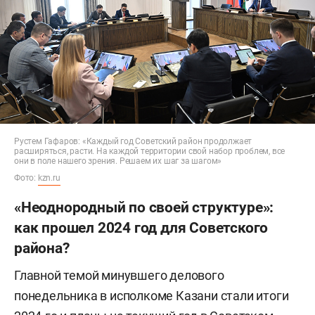
Рустем Гафаров: «Каждый год Советский район продолжает
расширяться, расти. На каждой территории свой набор проблем, все
они в поле нашего зрения. Решаем их шаг за шагом»
Фото:
kzn.ru
«Неоднородный по своей структуре»:
как прошел 2024 год для Советского
района?
Главной темой минувшего делового
понедельника в исполкоме Казани стали итоги