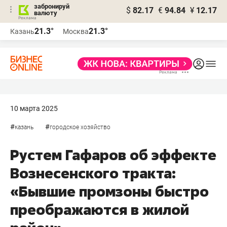
забронируй
$
82.17
€
94.84
¥
12.17
валюту
21.3°
21.3°
Казань
Москва
10 марта 2025
#
#
казань
городское хозяйство
Рустем Гафаров об эффекте
Вознесенского тракта:
«Бывшие промзоны быстро
преображаются в жилой