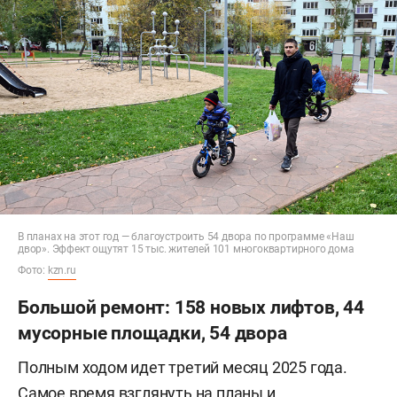
В планах на этот год — благоустроить 54 двора по программе «Наш
двор». Эффект ощутят 15 тыс. жителей 101 многоквартирного дома
Фото:
kzn.ru
Большой ремонт: 158 новых лифтов, 44
мусорные площадки, 54 двора
Полным ходом идет третий месяц 2025 года.
Самое время взглянуть на планы и