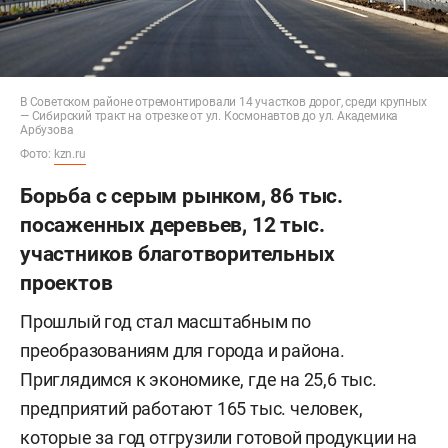
В Советском районе отремонтировали 14 участков дорог, среди крупных
— Сибирский тракт на отрезке от ул. Космонавтов до ул. Академика
Арбузова
Фото:
kzn.ru
Борьба с серым рынком, 86 тыс.
посаженных деревьев, 12 тыс.
участников благотворительных
проектов
Прошлый год стал масштабным по
преобразованиям для города и района.
Приглядимся к экономике, где на 25,6 тыс.
предприятий работают 165 тыс. человек,
которые за год отгрузили готовой продукции на