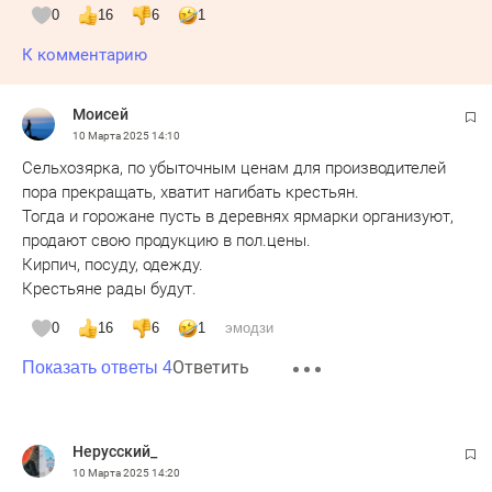
0
16
6
1
К комментарию
Моисей
10 Марта 2025
14:10
Сельхозярка, по убыточным ценам для производителей
пора прекращать, хватит нагибать крестьян.
Тогда и горожане пусть в деревнях ярмарки организуют,
продают свою продукцию в пол.цены.
Кирпич, посуду, одежду.
Крестьяне рады будут.
0
16
6
1
эмодзи
Ответить
Показать ответы 4
Нерусский_
10 Марта 2025
14:20