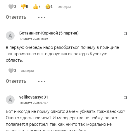
называют цифру в 7000 окруженных! А в каких локациях и
0
9
7
1
эмодзи
что там с "зачисткой" окруженных -что то нет инфы! Ну
Ответить
кроме что истекает срок ультиматума...
Ботвиннег-Корчной (5 партия)
17 Марта 2025
16:49
в первую очередь надо разобраться почему в принципе
так произошло и кто допустил их заход в Курскую
область.
0
эмодзи
Ответить
velikovaasya31
18 Марта 2025
07:27
Вот никогда не пойму одного: зачем убивать гражданских?
Они-то здесь при чем? И мародерства не пойму: за это
полагается расстрел, так как ничто так морально не
разлагает армию, как насилие и грабёж.