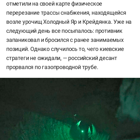
отметили на своей карте физическое
— 82-я воздушно-десантная бригада;
перерезание трассы снабжения, находящейся
— 92-я штурмовая бригада;
возле урочищ Холодный Яр и Крейдянка. Уже на
следующий день все посыпалось: противник
— 95-я воздушно-десантная бригада;
запаниковал и бросился с ранее занимаемых
позиций. Однако случилось то, чего киевские
— 36-я бригада морской пехоты;
стратеги не ожидали, — российский десант
— 501-й батальон морской пехоты;
прорвался по газопроводной трубе.
— 4-й рейнджерский полк;
— 6-й рейнджерский полк;
— 8-й полк специального назначения;
— 73-й центр морских спецопераций;