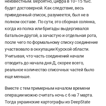
неизвестным. Вероятно, цифра в 10–15 тыс.
будет достоверной. Как следствие, весь
— 1-я танковая бригада;
приведенный список, разумеется, был не в
полном составе. По сути, это сборная солянка,
— 17-я тяжелая механизированная (бывшая
когда из полка или бригады выдергивался
танковая) бригада;
батальон-другой, а зачастую и отдельная рота,
— 22-я механизированная бригада;
после чего по формальному списку соединение
участвовало в оккупации Курской области.
— 41-я механизированная бригада;
Учитывая, что часть соединений начали
отводить до начала дня Д, скорее всего,
— 47-я механизированная бригада;
реальное количество списочных частей было
— 61-я механизированная бригада;
еще меньше.
— 78-й воздушно-десантный полк;
Вместе с тем примерным началом времени
операции можно считать ночь с 6 на 7 марта.
— 80-я воздушно-десантная бригада;
Тогда украинские картографы из DeepState