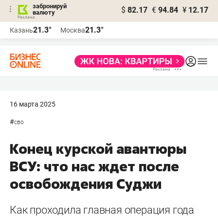
забронируй
$
82.17
€
94.84
¥
12.17
валюту
21.3°
21.3°
Казань
Москва
16 марта 2025
#
сво
Конец курской авантюры
ВСУ: что нас ждет после
освобождения Суджи
Как проходила главная операция года