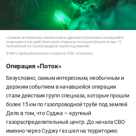
— 210-й специальный полк «Берлинг»;
— 116-я бригада территориальной обороны;
— 117-я бригада территориальной обороны;
«Самым интересным, необычным и дерзким событием в начавшейся
операции стали действия групп спецназа, которые прошли более 15
километров по газопроводной трубе под землей»
— 156-й батальон 118-й бригады ТРО;
© Фото Добровольческого корпуса, РИА «Новости»
— 253-й штурмовой батальон «Арей» 129-й
Операция «Поток»
бригады ТРО;
Безусловно, самым интересным, необычным и
— 36-й отдельный пехотный батальон;
дерзким событием в начавшейся операции
стали действия групп спецназа, которые прошли
— батальон шейха Мансура.
более 15 км по газопроводной трубе под землей.
Дело в том, что Суджа — крупный
газораспределительный центр. До начала СВО
именно через Суджу газ шел на территорию