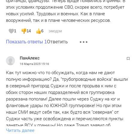
британцы, французы. Теперь вроде появились и финны. В
этих условиях продолжение СВО, скорее всего, потребует
новых усилий. Трудовых и военных. Как в плане
вооружений, так и в плане человеческих ресурсов.
1
14
6
эмодзи
Ответить
Показать ответы 1
ПанАлекс
16 Марта 2025
15:16
Как тут можно что то обсуждать, когда нам не дают
полную информацию? Да, "трубопроводные войска" вышли
в северный пригород Суджи и после прорыва к ним с
обоих сторон наших подразделений вся группировка
разрезана пополам! Далее пошли через Суджу на юг и
фланговые удары по ЮЖНОЙ группировке! Но при этом
наши СМИ ведут себя так, как будто вся "северная" от
Суджи часть уже освобождена и перечисляются пункты
занятые ВСУ у границы! Но даже Трамп заявил об
Читать далее
окружении большой группы! Да и украинские эксперты