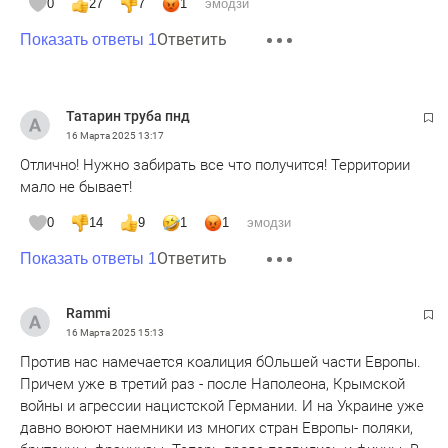
0
27
7
1
эмодзи
Ответить
Показать ответы 1
Татарин труба пнд
16 Марта 2025
13:17
Отлично! Нужно забирать все что получится! Территории
мало не бывает!
0
14
9
1
1
эмодзи
Ответить
Показать ответы 1
Rammi
16 Марта 2025
15:13
Против нас намечается коалиция бОльшей части Европы.
Причем уже в третий раз - после Наполеона, Крымской
войны и агрессии нацистской Германии. И на Украине уже
давно воюют наемники из многих стран Европы- поляки,