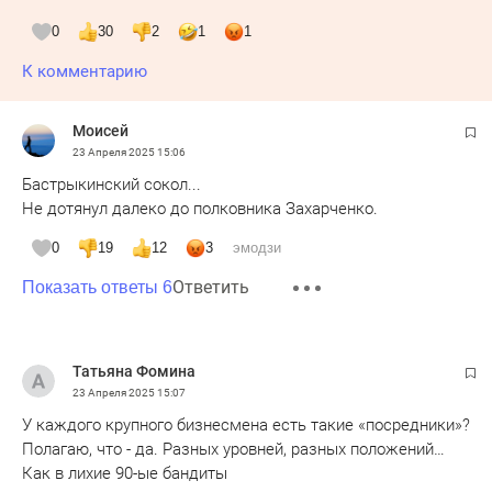
0
30
2
1
1
К комментарию
Моисей
23 Апреля 2025
15:06
Бастрыкинский сокол...
Не дотянул далеко до полковника Захарченко.
0
19
12
3
эмодзи
Ответить
Показать ответы 6
Татьяна Фомина
23 Апреля 2025
15:07
У каждого крупного бизнесмена есть такие «посредники»?
Полагаю, что - да. Разных уровней, разных положений…
Как в лихие 90-ые бандиты