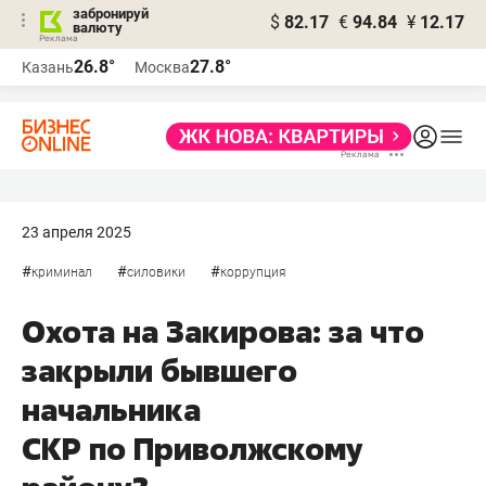
забронируй
$
82.17
€
94.84
¥
12.17
валюту
26.8°
27.8°
Казань
Москва
23 апреля 2025
#
#
#
криминал
силовики
коррупция
Охота на Закирова: за что
закрыли бывшего
начальника
СКР по Приволжскому