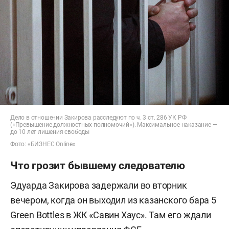
Дело в отношении Закирова расследуют по ч. 3 ст. 286 УК РФ
(«Превышение должностных полномочий»). Максимальное наказание —
до 10 лет лишения свободы
Фото: «БИЗНЕС Online»
Что грозит бывшему следователю
Эдуарда Закирова задержали во вторник
вечером, когда он выходил из казанского бара 5
Green Bottles в ЖК «Савин Хаус». Там его ждали