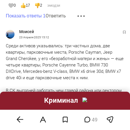
0
17
2
эмодзи
Ответить
Показать ответы 1
Моисей
23 Апреля 2025
15:12
Среди активов указывались: три частных дома, две
квартиры, парковочные места, Porsche Cayman, Jeep
Grand Cherokee, у его «безработной матери и жены» — еще
четыре квартиры, Porsche Cayenne Turbo, BMW 730
DXDrive, Mercedes-benz V-class, BMW х6 drive 30d, BMW х7
drive 40i и еще парковочные места к ним.
В СК выгодней работать чем главой района или ректором
КАИ...
Криминал
0
16
9
1
эмодзи
Ответить
Показать ответы 2
49