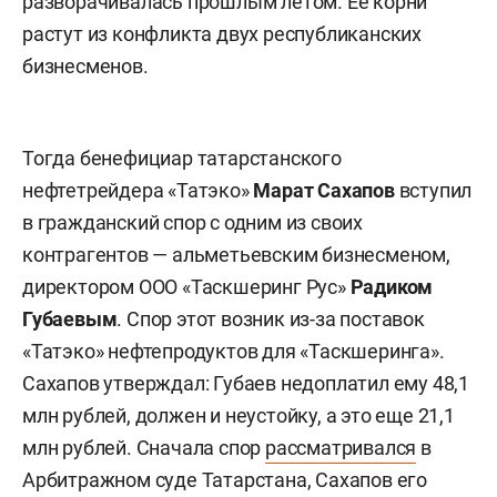
разворачивалась прошлым летом. Ее корни
растут из конфликта двух республиканских
бизнесменов.
Тогда бенефициар татарстанского
нефтетрейдера «Татэко»
Марат Сахапов
вступил
в гражданский спор с одним из своих
контрагентов — альметьевским бизнесменом,
директором ООО «Таскшеринг Рус»
Радиком
Губаевым
. Спор этот возник из-за поставок
«Татэко» нефтепродуктов для «Таскшеринга».
Сахапов утверждал: Губаев недоплатил ему 48,1
млн рублей, должен и неустойку, а это еще 21,1
млн рублей. Сначала спор
рассматривался
в
Арбитражном суде Татарстана, Сахапов его