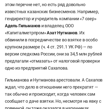
этом перечне нет, но есть ряд довольно
известных казанских бизнесменов. Например,
гендиректор и учредитель компании «7 озер»
Адель Гильманов
и владелец ООО
«Капиталметрпром»
Азат Нугманов
. Их
обвинили в посредничестве во взятке в особо
крупном размере (ч. 4 ст. 291.1 УК РФ) — по
версии следкома России, они за 34,5 млн рублей
предлагали «отмазать» от налоговой проверки
одно из предприятий Сахапова.
Гильманова и Нугманова арестовали. А Сахапов
ждал, что дело в отношении него прекратят —
так обычно и происходит, когда человек сам
сообщает о даче взятки. Но, несмотря на явку с
повинной, он тоже
оказался
в наручниках.