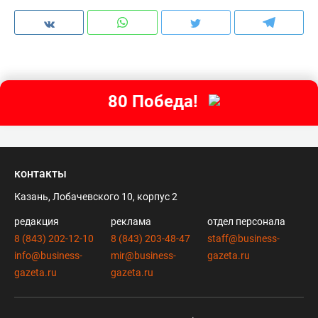
80 Победа!
контакты
Казань, Лобачевского 10, корпус 2
редакция
реклама
отдел персонала
8 (843) 202-12-10
8 (843) 203-48-47
staff@business-
info@business-
mir@business-
gazeta.ru
gazeta.ru
gazeta.ru