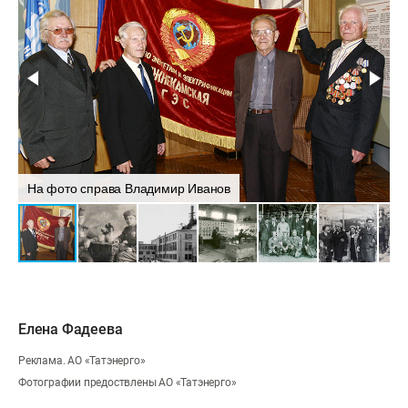
На фото справа Владимир Иванов
Н
Елена Фадеева
Реклама. АО «Татэнерго»
Фотографии предоствлены АО «Татэнерго»