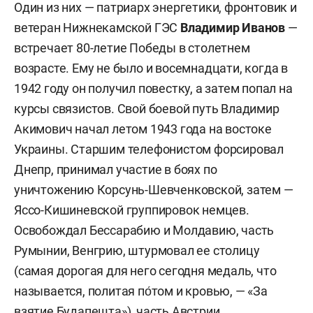
Один из них — патриарх энергетики, фронтовик и
ветеран Нижнекамской ГЭС
Владимир Иванов
—
встречает 80-летие Победы в столетнем
возрасте. Ему не было и восемнадцати, когда в
1942 году он получил повестку, а затем попал на
курсы связистов. Свой боевой путь Владимир
Акимович начал летом 1943 года на востоке
Украины. Старшим телефонистом форсировал
Днепр, принимал участие в боях по
уничтожению Корсунь-Шевченковской, затем —
Яссо-Кишиневской группировок немцев.
Освобождал Бессарабию и Молдавию, часть
Румынии, Венгрию, штурмовал ее столицу
(самая дорогая для него сегодня медаль, что
называется, политая по́том и кровью, — «За
взятие Будапешта»), часть Австрии.