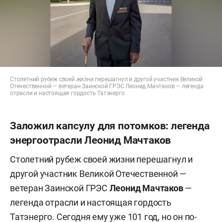
Столетний рубеж своей жизни перешагнул и другой участник Великой
Отечественной — ветеран Заинской ГРЭС Леонид Мачтаков — легенда
отрасли и настоящая гордость Татэнерго
Заложил капсулу для потомков: легенда
энергоотрасли Леонид Мачтаков
Столетний рубеж своей жизни перешагнул и
другой участник Великой Отечественной —
ветеран Заинской ГРЭС
Леонид Мачтаков
—
легенда отрасли и настоящая гордость
Татэнерго. Сегодня ему уже 101 год, но он по-