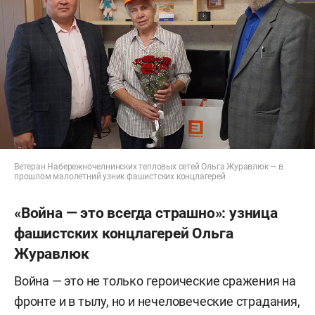
Ветеран Набережночелнинских тепловых сетей Ольга Журавлюк — в
прошлом малолетний узник фашистских концлагерей
«Война — это всегда страшно»: узница
фашистских концлагерей Ольга
Журавлюк
Война — это не только героические сражения на
фронте и в тылу, но и нечеловеческие страдания,