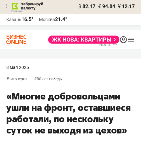
забронируй
$
82.17
€
94.84
¥
12.17
валюту
16.5°
21.4°
Казань
Москва
8 мая 2025
#
#
татэнерго
80 лет победы
«Многие добровольцами
ушли на фронт, оставшиеся
работали, по нескольку
суток не выходя из цехов»