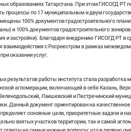
ных образованиях Татарстана. При этом ГИСОГД РТ п
ь процессы по 17 муниципальным и двум государств
змещены 100% документов градостроительного план
аны) и 100% документов градостроительного зониров
я и застройки). Благодаря внедрению ГИСОГД РТ в ср
я взаимодействия с Росреестром в рамках межведо
при оказании услуг.
ых результатов работы института стала разработка 
нской агломерации, включающей в себя Казань, Верх
 Зеленодольский, Лаишевский и Пестречинский муни
ки. Данный документ ориентирован на качественное
определяет основные цели, приоритетные задачи и н
дельно взятых участков территории, так и самой агло
т ответы на самые нужные вопросы: что в первую оч