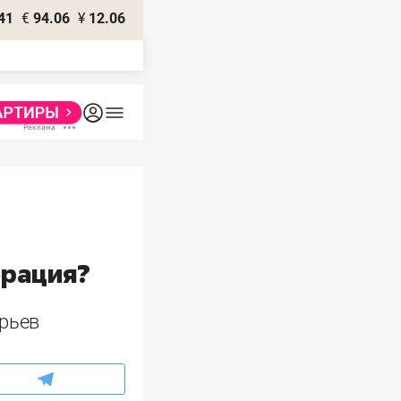
41
€
94.06
¥
12.06
ерация?
орьев