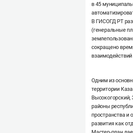
в 45 муниципаль
автоматизироват
В ГИСОГД РТ ра
(генеральные пл
землепользовани
сокращено врем
взаимодействий 
Одним из основн
территории Каза
Высокогорский,
районы республи
пространства и 
развития как от
Мастер-план дае