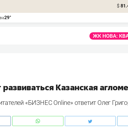
$
81.
29°
ва
т развиваться Казанская аглом
тателей «БИЗНЕС Online» ответит Олег Григ