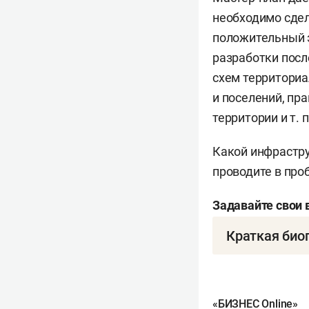
необходимо сдел
положительный э
разработки пос
схем территориа
и поселений, пр
территории и т. п
Какой инфрастру
проводите в про
Задавайте свои 
Краткая био
Олег Дмитриеви
АССР. Окончил К
«архитектура» (1
«БИЗНЕС Online»