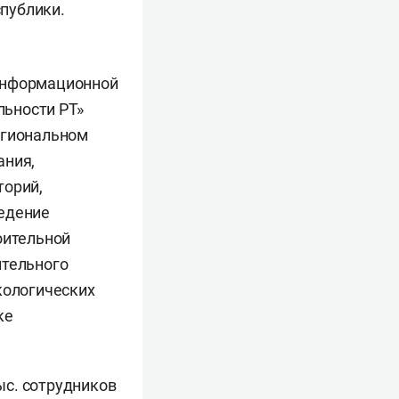
публики.
 информационной
льности РТ»
егиональном
ания,
торий,
ведение
оительной
ительного
кологических
ке
ыс. сотрудников