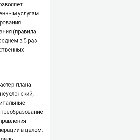
озволяет
енным услугам.
ирования
ания (правила
еднем в 5 раз
мственных
мастер-плана
неуслонский,
ципальные
 преобразование
аправления
мерации в целом.
ередь