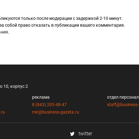
ликуются только после модерации с задержкой 2-10 минут.
за собой право отказать в публикации вашего комментария.
ания
.
 10, корпус 2
реклама
отдел персона
8 (843) 203-48-47
staff@business-
.ru
mir@business-gazeta.ru
twitter