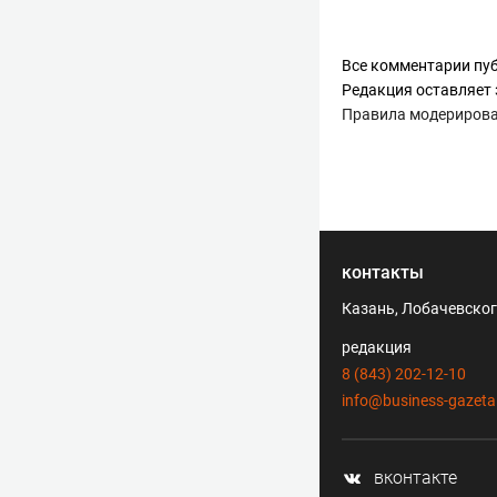
Все комментарии пуб
Редакция оставляет 
Правила модериров
контакты
Казань, Лобачевского
редакция
8 (843) 202-12-10
info@business-gazeta
вконтакте