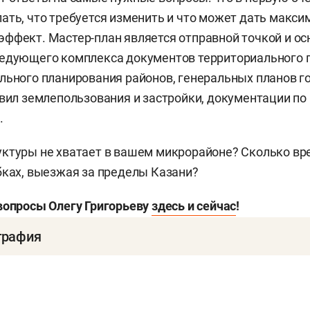
ать, что требуется изменить и что может дать макси
ффект. Мастер-план является отправной точкой и ос
ледующего комплекса документов территориального 
льного планирования районов, генеральных планов г
авил землепользования и застройки, документации по
.
ктуры не хватает в вашем микрорайоне? Сколько вр
бках, выезжая за пределы Казани?
вопросы Олегу Григорьеву
здесь и сейчас
!
графия
ч
Григорьев
родился 6 ноября 1957 года в селе Изгар
азанский инженерно-строительный институт по спец
980).