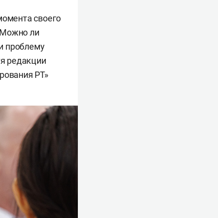
момента своего
 Можно ли
и проблему
тя редакции
рования РТ»