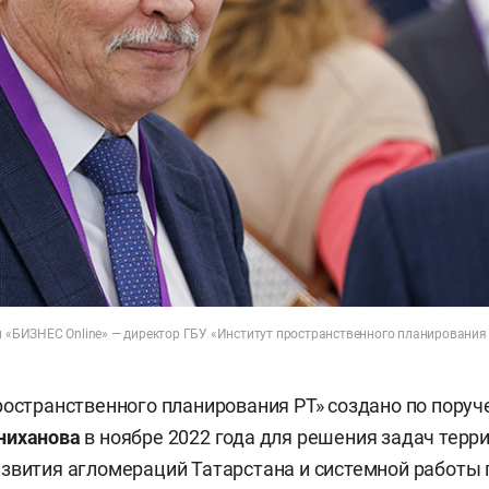
и «БИЗНЕС Online» — директор ГБУ «Институт пространственного планирования 
ространственного планирования РТ» создано по пору
ниханова
в ноябре 2022 года для решения задач терр
звития агломераций Татарстана и системной работы 