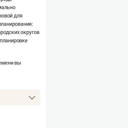
мально
новой для
планирования:
ородских округов
 планировке
емени вы
ы Татарской
иальности