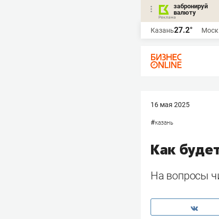
забронируй
валюту
27.2°
Казань
Моск
16 мая 2025
#
казань
Как буде
На вопросы чи