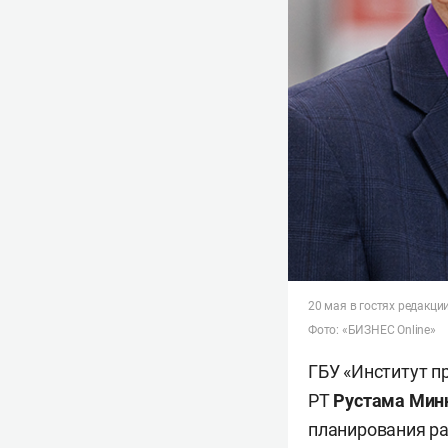
20 мая в гостях редакци
Фото: «БИЗНЕС Online»
ГБУ «Институт п
РТ
Рустама Мин
планирования ра