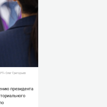
РТ» Олег Григорьев
чению президента
иториального
по