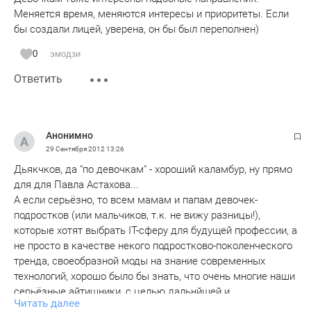
Меняется время, меняются интересы и приоритеты. Если
бы создали лицей, уверена, он бы был переполнен)
0
эмодзи
Ответить
Анонимно
29 Сентября 2012
13:26
Дьякчков, да "по девочкам" - хороший каламбур, ну прямо
для для Павла Астахова...
А если серьёзно, то всем мамам и папам девочек-
подростков (или мальчиков, т.к. не вижу разницы!),
которые хотят выбрать IT-сферу для будущей профессии, а
не просто в качестве некого подростково-поколенческого
тренда, своеобразной моды на знание современных
технологий, хорошо было бы знать, что очень многие наши
серьёзные айтишники, с целью дальнйшей и
Читать далее
максимально полной профессиональной реализации, как