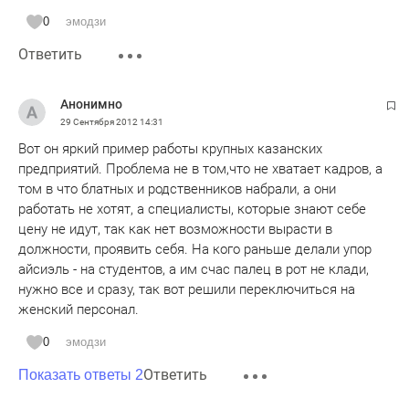
правило уезжают из России жить и работать, например, в
0
эмодзи
Австралию или Америку, т.е. приобретение данной
Ответить
профессии - это, скорее всего, первый серьёзный
практический шаг к будущей эмиграции из России...
Анонимно
29 Сентября 2012
14:31
Вот он яркий пример работы крупных казанских
предприятий. Проблема не в том,что не хватает кадров, а
том в что блатных и родственников набрали, а они
работать не хотят, а специалисты, которые знают себе
цену не идут, так как нет возможности вырасти в
должности, проявить себя. На кого раньше делали упор
айсиэль - на студентов, а им счас палец в рот не клади,
нужно все и сразу, так вот решили переключиться на
женский персонал.
0
эмодзи
Ответить
Показать ответы 2