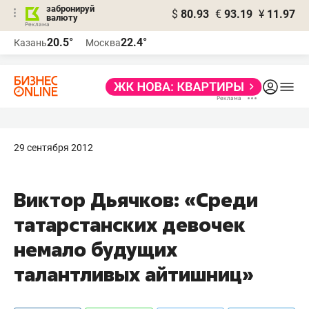
забронируй
$
80.93
€
93.19
¥
11.97
валюту
20.5°
22.4°
Казань
Москва
29 сентября 2012
Виктор Дьячков: «Среди
татарстанских девочек
немало будущих
талантливых айтишниц»