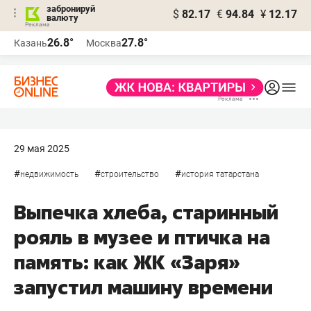
забронируй
$
82.17
€
94.84
¥
12.17
валюту
26.8°
27.8°
Казань
Москва
29 мая 2025
#
#
#
недвижимость
строительство
история татарстана
Выпечка хлеба, старинный
рояль в музее и птичка на
память: как ЖК «Заря»
запустил машину времени