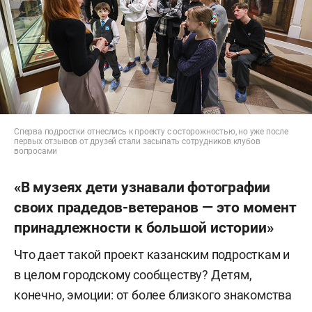
Сперва подростки отнеслись к проекту с осторожностью, но уже после
первых отзывов от друзей стали засыпать сотрудников клубов
вопросами
«В музеях дети узнавали фотографии
своих прадедов-ветеранов — это момент
принадлежности к большой истории»
Что дает такой проект казанским подросткам и
в целом городскому сообществу? Детям,
конечно, эмоции: от более близкого знакомства