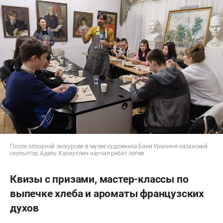
После обзорной экскурсии в музее художника Баки Урманче казанский
скульптор Адель Халиуллин научил ребят лепке
Квизы с призами, мастер-классы по
выпечке хлеба и ароматы французских
духов