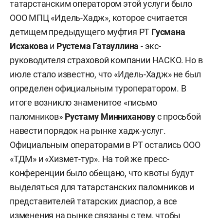
татарстанским оператором этой услуги было
ООО МПЦ «Идель-Хадж», которое считается
детищем предыдущего муфтия РТ
Гусмана
Исхакова
и
Рустема Гатауллина
- экс-
руководителя страховой компании НАСКО. Но в
июле стало
известно
, что «Идель-Хадж» не был
определен официальным туроператором. В
итоге возникло знаменитое «письмо
паломников»
Рустаму Минниханову
с просьбой
навести порядок на рынке хадж-услуг.
Официальным операторами в РТ остались ООО
«ТДМ» и «Хизмет-тур». На той же пресс-
конференции было обещано, что квоты будут
выделяться для татарстанских паломников и
представителей татарских диаспор, а все
изменения на рынке связаны с тем, чтобы