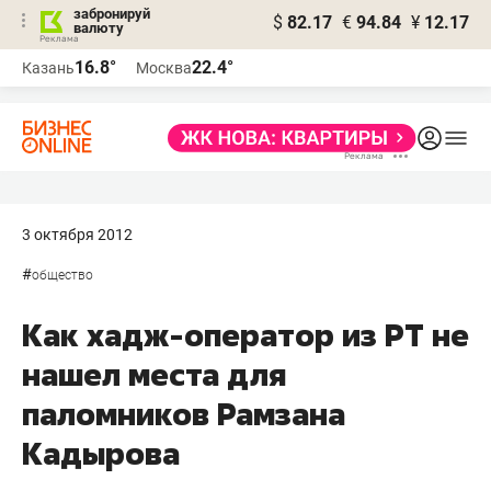
забронируй
$
82.17
€
94.84
¥
12.17
валюту
16.8°
22.4°
Казань
Москва
3 октября 2012
#
общество
Как хадж-оператор из РТ не
нашел места для
паломников Рамзана
Кадырова