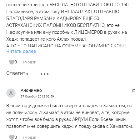
осталась фиксированной (110 тыс. руб).
последние три года БЕСПЛАТНО ОТПРАВИЛ ОКОЛО 150
ВНИМАНИЕ! Совет по Хаджу Правительства РФ
Паломников, в этом году ИНШААЛЛАХ1 ОТПРАВЛЮ
УБЕЖДАЕТ АСТРАХАНЦЕВ НЕ ПОЛЬЗОВАТЬСЯ
БЛАГОДАРЯ РАМЗАНУ КАДЫРОВУ ЕЩЕ 50
УСЛУГАМИ ООО ПАЛОМНИЧЕСКИЙ ЦЕНТР "МЕДИНА"
АСТРАХАНСКИХ ПАЛОМНИКОВ БЕСПЛАТНО, это не
(Даудов Хамзат), ТАК КАК ОФОРМЛЕНИЕ ДОКУМЕНТОВ,
Нафисулина или ему подобных ЛИЦЕМЕРОВ в руках, на
ВИЗ ОТ ДАННОГО ЮРИДИЧЕСКОГО ЛИЦА НЕ БУДЕТ
Хадж попадает те кого Аллах позвал.
ВЫПОЛНЯТСЯ.
А ТО ЧТО НАПИСАНО НА ФОРУМЕ АНОНИМНО ЯКОБЫ
Читать далее
МЕНЯ В ЧЕМ ТО УЛИЧИЛИ, ПУСТЬ ЭТА ... МНЕ СКАЖЕТ В
ЧЕМ МЕНЯ УЛИЧИЛИ, И КОГО ЭТО СОВЕТ ПО ХАДЖУ
0
эмодзи
ПРЕДУПРЕДИЛ??? САМОЕ СТРАШНОЕ ЭТО ДЕЛАТЬ
Ответить
Г1ИБАТ, АЛЛАХ СУДЬЯ ТОМУ КТО НАПИСАЛ ЭТО
ИЗНАЧАЛЬНО ЗНАЯ ЧТО ПИШЕТ ВРАНЬЕ!!! Я после
каждого Хаджа собираю паломников, чтоб узнать,
Анонимно
услышать их отзыв, мне в лицо никто кроме благодарных
27 Октября 2012
02:59
слов никто до сих пор не говорил, а у тех у кого осталось
В этом году должна была совершить хадж с Хамзатом, но
что то в душе по моей организации хаджа позвоните
не получилось.И Хамзат в этом не виноват, а те, которые
89686867777 С/у. Хамзат
хотят, чтобы всё было в руках АРДУМ.Если Всевышний
позволит мне совершить хадж, я поеду снова с Хамзатом.
0
эмодзи