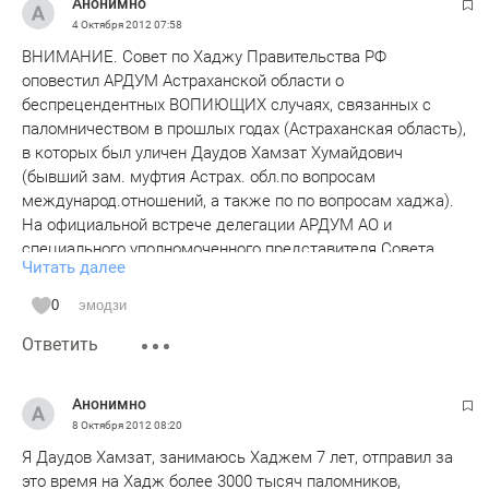
Анонимно
4 Октября 2012
07:58
ВНИМАНИЕ. Совет по Хаджу Правительства РФ
оповестил АРДУМ Астраханской области о
беспрецендентных ВОПИЮЩИХ случаях, связанных с
паломничеством в прошлых годах (Астраханская область),
в которых был уличен Даудов Хамзат Хумайдович
(бывший зам. муфтия Астрах. обл.по вопросам
международ.отношений, а также по по вопросам хаджа).
На официальной встрече делегации АРДУМ АО и
специального уполномоченного представителя Совета
Читать далее
Федерации, АРДУМ АО был оповещен о недопустимости
работы Даудова Хамазата на всей территории РФ, как
0
эмодзи
халатного представителя от нашей области, нарекания на
Ответить
которого были не только от паломников, но и от
чиновников Совета Федерации .
В настоящее время, единственным, официальным
Анонимно
органом, который занимается Хаджем, является АРДУМ
8 Октября 2012
08:20
АО в тесном контакте с Советом по Хаджу Правительства
Я Даудов Хамзат, занимаюсь Хаджем 7 лет, отправил за
РФ. Сумма за паломничество установлена Советом и
это время на Хадж более 3000 тысяч паломников,