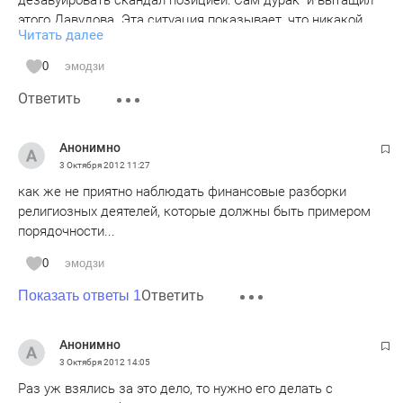
дезавуировать скандал позицией:"Сам дурак" и вытащил
этого Давудова. Эта ситуация показывает, что никакой
Читать далее
хвалёной Уммы нет и не будет. Все эти сказки про
"братьев с Кавказа" рассыпаются, когда на кону стоят
0
эмодзи
национальные(этнические) и финансовые интересы.
Ответить
Поэтому уже давно надо делать одну, единую ,мощную
всероссийскую татарскую мусульманскую организацию,
со своим Советом по Хаджу и другими структурами.
Анонимно
3 Октября 2012
11:27
как же не приятно наблюдать финансовые разборки
религиозных деятелей, которые должны быть примером
порядочности...
0
эмодзи
Ответить
Показать ответы 1
Анонимно
3 Октября 2012
14:05
Раз уж взялись за это дело, то нужно его делать с