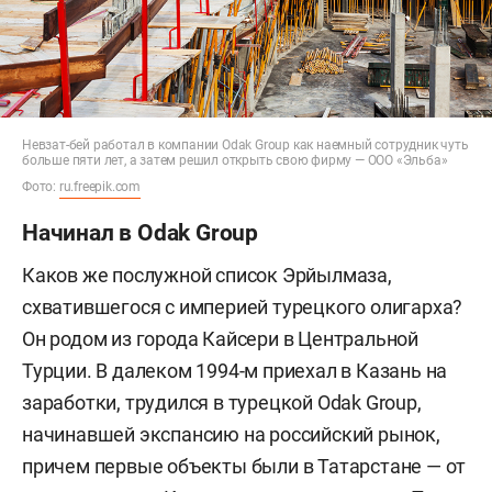
Невзат-бей работал в компании Odak Group как наемный сотрудник чуть
больше пяти лет, а затем решил открыть свою фирму — ООО «Эльба»
Фото:
ru.freepik.com
Начинал в Odak Group
Каков же послужной список Эрйылмаза,
схватившегося с империей турецкого олигарха?
Он родом из города Кайсери в Центральной
Турции. В далеком 1994-м приехал в Казань на
заработки, трудился в турецкой Odak Group,
начинавшей экспансию на российский рынок,
причем первые объекты были в Татарстане — от