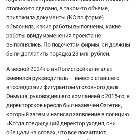
предъявил встречные требования, суд встал на
столько-то сделано, в таком-то объеме,
сторону «Эрель Газстрой», обязав «Эльбу»
приложила документы (КС по форме),
выплатить тому 7 миллионов. По данным
объяснила, какие работы выполнены, какие
сервиса «Контур.Фокус», приставы в 2017 году
работы ввиду изменения проекта не
этот долг с компании взыскать не смогли — у
выполнялись. По подсчетам фирмы, ей должны
нее отсутствовало имущество. В 2022-м ФНС
были доплатить порядка 23 млн рублей.
отметила, что сведения о регистрации фирмы в
Сургуте недостоверны, и в 2023 году ее
А весной 2024-го в «Полистройкапитале»
исключили из ЕГРЮЛ.
сменился руководитель — вместо ставшего
впоследствии фигурантом уголовного дела
Действующее ООО «Эльба» было
Онмуша, руководившего компанией с 2015-го, в
зарегистрировано в 2019 году с пропиской на
директорское кресло был назначен Озтетик,
улице Шмидта, основной профиль ее
который затем и написал заявление в полицию.
деятельности — строительство зданий, уставной
«Когда предыдущий директор уходил, они
капитал — 15 тыс. рублей. Фирма стабильно
обещали на словах, что все посчитают,
работает в плюс. Так, в 2021 году (более ранних