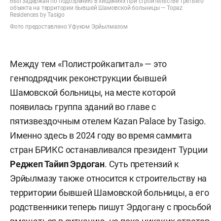
был задержан по подозрению в хищениях при строительстве третьего
объекта на территории бывшей Шамовской больницы — Topaz
Residences by Tasigo
Фото предоставлено Уфуком Эрйылмазом
Между тем «Полистройкапитал» — это
генподрядчик реконструкции бывшей
Шамовской больницы, на месте которой
появилась группа зданий во главе с
пятизвездочным отелем Kazan Palace by Tasigo.
Именно здесь в 2024 году во время саммита
стран БРИКС останавливался президент Турции
Реджеп Тайип Эрдоган
. Суть претензий к
Эрйылмазу также относится к строительству на
территории бывшей Шамовской больницы, а его
родственники теперь пишут Эрдогану с просьбой