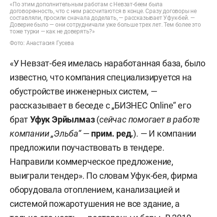
начать уже в начале 2013-го, но этого так и не
«По этим дополнительным работам с Невзат-беем была
договоренность, что с ним рассчитаются в конце. Сразу договоры не
произошло — по всей видимости, малайзийцы
составляли, просили сначала доделать, — рассказывает Уфук-бей. —
Доверие было — они сотрудничали уже больше трех лет. Тем более это
переоценили возможности. Здание даже
тоже турки — как не доверять?»
Фото: Анастасия Гусева
предлагали группе ASG
Алексея Семина
, но он
был готов только на обмен на земли, но не на
«У Невзат-бея имелась наработанная база, было
выкуп.
известно, что компания специализируется на
обустройстве инженерных систем, —
Затем периодически появлялись заявления, что
рассказывает в беседе с „БИЗНЕС Online“ его
объект могут передать канадской компании под
брат
Уфук Эрйылмаз
(
сейчас помогает в работе
обустройство медклиники или катарской фирме,
компании „Эльба“ —
прим. ред.
). — И компании
но в итоге здание у малайзийских инвесторов
предложили поучаствовать в тендере.
«по очень справедливой цене» выкупило
Направили коммерческое предложение,
правительство РТ. Это случилось на фоне
выиграли тендер». По словам Уфук-бея, фирма
договоренностей с новым инвестором — на этот
оборудовала отоплением, канализацией и
раз он пришел из Турции.
системой пожаротушения не все здание, а