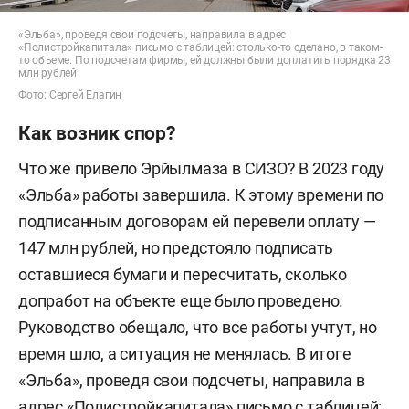
— в 5 раз больше — 518 юрлиц. Данные о
выручке компании не отображаются.
«Эльба», проведя свои подсчеты, направила в адрес
«Полистройкапитала» письмо с таблицей: столько-то сделано, в таком-
то объеме. По подсчетам фирмы, ей должны были доплатить порядка 23
млн рублей
В 2014-м ООО «Эльба» было зарегистрировано в
Фото: Сергей Елагин
Сургуте. Данных о контрактах и выручке фирмы
нет. В 2016 году она судилась с ООО «Эрель
Как возник спор?
Газстрой» известного в Татарстане турецкого
Что же привело Эрйылмаза в СИЗО? В 2023 году
строителя
Эреля Динчера
, на счету которого
«Эльба» работы завершила. К этому времени по
строительство бизнес-центра «Пушкинский»,
подписанным договорам ей перевели оплату —
административных зданий «Татнефти» и
147 млн рублей, но предстояло подписать
«Татойлгаза». Его в 2020 году осудили условно за
оставшиеся бумаги и пересчитать, сколько
уклонение от налогов на 355 млн рублей. Спор у
допработ на объекте еще было проведено.
«Эльбы» и фирмы Динчера был из-за стройки
Руководство обещало, что все работы учтут, но
спорткомплекса в Когалыме и
время шло, а ситуация не менялась. В итоге
многоквартирного дома в поселке городского
«Эльба», проведя свои подсчеты, направила в
типа Федоровский. В итоге застройщик
адрес «Полистройкапитала» письмо с таблицей: