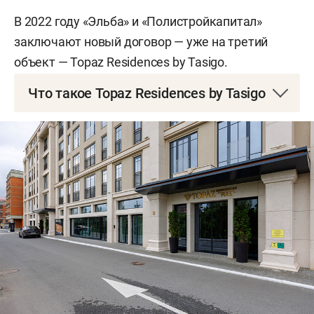
В 2022 году «Эльба» и «Полистройкапитал»
заключают новый договор — уже на третий
объект — Topaz Residences by Tasigo.
Что такое Topaz Residences by Tasigo
Tasigo — это международный бренд отелей,
которые работают в России, Турции и
Нидерландах. Причем в РФ они представлены
двумя отелями — пятизвездочным Kazan Palace
и четырехзвездочным Neo. Они расположены на
территории бывшей Шамовской больницы. А
рядом с ними в середине 2023 года открылся
Topaz Residences — изначально объект тоже
задумывался как отель, но на выходе компания
«Полистройкапитал» представила элитные