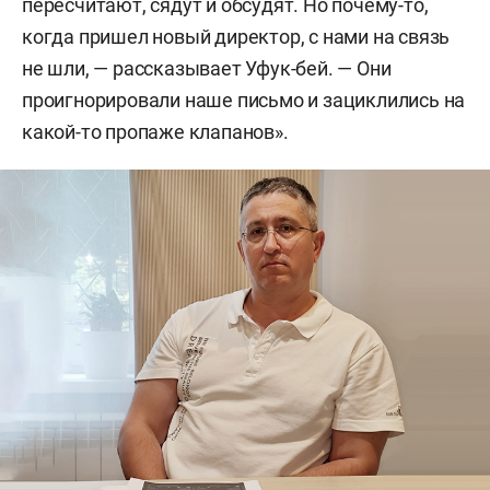
пересчитают, сядут и обсудят. Но почему-то,
данных нет) она получила 399 тыс. чистой
когда пришел новый директор, с нами на связь
прибыли при выручке в 92 млн рублей, в 2022-м
не шли, — рассказывает Уфук-бей. — Они
— 100 тыс. при выручке в 125 млн рублей, в 2023-
проигнорировали наше письмо и зациклились на
м — почти 1 млн рублей прибыли при выручке в
какой-то пропаже клапанов».
177 млн, а по итогам 2024-го «Эльба» вышла в
плюс на 3,2 млн рублей при выручке в 357
миллионов. В арбитраже требования к компании
предъявлял только пенсионный фонд — об
уплате обязательных взносов в сумме на 48 тыс.
рублей.