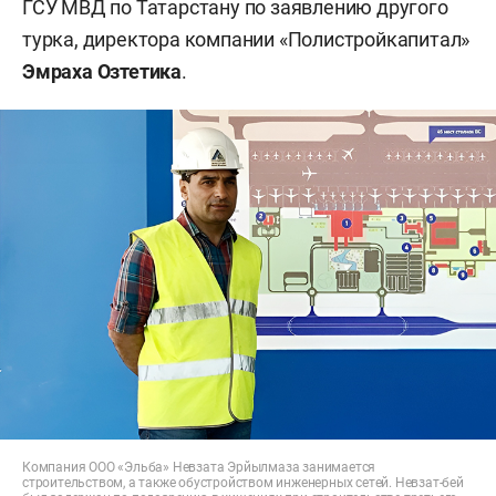
ГСУ МВД по Татарстану по заявлению другого
турка, директора компании «Полистройкапитал»
Эмраха Озтетика
.
Компания ООО «Эльба» Невзата Эрйылмаза занимается
строительством, а также обустройством инженерных сетей. Невзат-бей