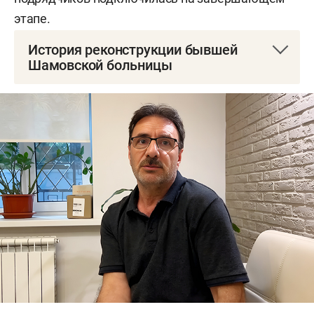
этапе.
История реконструкции бывшей
Шамовской больницы
Здание, построенное в 1910 году, перестало
функционировать в 2008-м — до этого момента
там сидели медики, но затем из-за аварийного
состояния объекта его эксплуатацию запретили.
Судьба здания несколько лет оставалась под
вопросом. В итоге в конце 2012 года было
объявлено о намерении продать его
малайзийской компании Aliran Idaman Inc:
фирма, созданная специально под этот проект,
планировала за $20 млн превратить бывшую
больницу в гостиницу. Реставрацию хотели