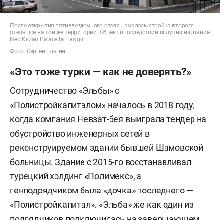
После открытия пятизвездочного отеля началась стройка второго
отеля все на той же территории. Объект впоследствии получил название
Neo Kazan Palace by Tasigo
Фото: Сергей Елагин
«Это тоже турки — как не доверять?»
Сотрудничество «Эльбы» с
«Полистройкапиталом» началось в 2018 году,
когда компания Невзат-бея выиграла тендер на
обустройство инженерных сетей в
реконструируемом здании бывшей Шамовской
больницы. Здание с 2015-го восстанавливал
турецкий холдинг «Полимекс», а
генподрядчиком была «дочка» последнего —
«Полистройкапитал». «Эльба» же как один из
подрядчиков подключилась на завершающем