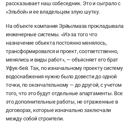
рассказывает наш собеседник. Это и сыграло с
„Умный дом“», — указано на сайте.
«Эльбой» и ее владельцем злую шутку.
Стоимость апартаментов — от 43 млн до 235 млн
На объекте компания Эрйылмаза прокладывала
рублей. Сообщалось, что в строительство
инженерные системы. «Из-за того что
резиденций инвестор планировал вложить $15–
назначение объекта постоянно менялось,
20 миллионов.
трансформировался и проект, соответственно,
менялись и виды работ», — объясняет его брат
Уфук-бей. Так, по изначальному проекту систему
водоснабжения нужно было довести до одной
точки, по окончательному — до другой, с учетом
того, что это будут отдельные апартаменты. Все
это дополнительные работы, не отраженные в
договорах, которые изначально заключали
между собой строители.