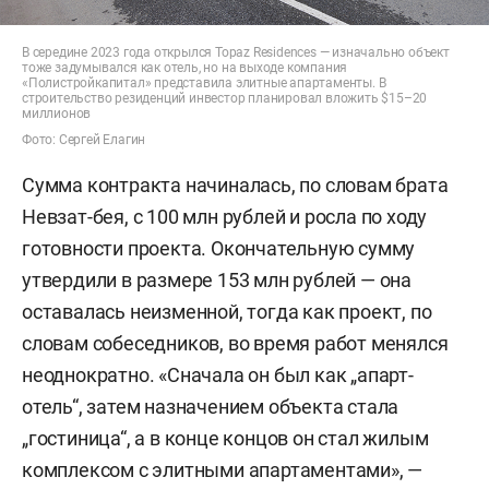
апартаменты. Застройка этой территории
велась под контролем исторической комиссии
В середине 2023 года открылся Topaz Residences — изначально объект
тоже задумывался как отель, но на выходе компания
под руководством раиса РТ.
«Полистройкапитал» представила элитные апартаменты. В
строительство резиденций инвестор планировал вложить $15–20
миллионов
Апартаменты находятся в 7-этажном комплексе,
Фото: Сергей Елагин
всего их 40, площадью от 60 кв. м до 240 кв.
Сумма контракта начиналась, по словам брата
метров. Они соединены с пятизвездочным
Невзат-бея, с 100 млн рублей и росла по ходу
отелем закрытым коридором. «В зданиях
готовности проекта. Окончательную сумму
применены умные системы Face-ID для
утвердили в размере 153 млн рублей — она
безопасности и удобства, есть просторный
оставалась неизменной, тогда как проект, по
подземный паркинг с зарядками для
словам собеседников, во время работ менялся
электромобилей, приточно-вытяжная
неоднократно. «Сначала он был как „апарт-
вентиляция для чистого воздуха без шума и
отель“, затем назначением объекта стала
пыли, энергоэффективные решения: LED-
„гостиница“, а в конце концов он стал жилым
освещение, датчики света и протечек, смесители
комплексом с элитными апартаментами», —
с аэраторами, рекуперация тепла, система