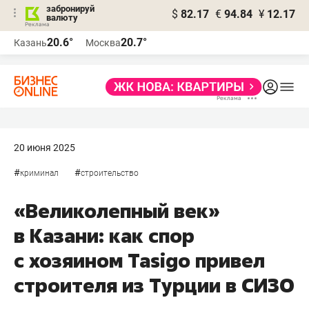
забронируй
$
82.17
€
94.84
¥
12.17
валюту
20.6°
20.7°
Казань
Москва
20 июня 2025
#
#
криминал
строительство
«Великолепный век»
в Казани: как спор
с хозяином Tasigo привел
строителя из Турции в СИЗО