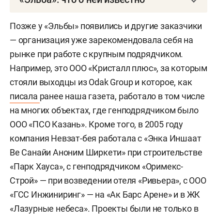
По данным сервиса «Контур.Фокус», на
Невзата
Позже у «Эльбы» появились и другие заказчики
Эрйылмаза
было зарегистрировано четыре
— организация уже зарекомендовала себя на
компании с таким названием. Но первая фирма,
рынке при работе с крупным подрядчиком.
которую он открыл, называлась «Эригит» — она
Например, это ООО «Кристалл плюс», за которым
зарегистрирована в 2001 году и
стояли выходцы из Odak Group и которое, как
просуществовала 6 лет. Данных о выручке и
писала
ранее наша газета, работало в том числе
контрактах компании нет.
на многих объектах, где генподрядчиком было
ООО «ПСО Казань». Кроме того, в 2005 году
Первое ООО «Эльба» было поставлено на учет в
компания Невзат-бея работала с «Энка Иншаат
Казани в 2006-м, ликвидировано в 2010-м. Затем
Ве Санайи Аноним Ширкети» при строительстве
в 2009-м фирма с названием «ПСК Эльба» была
«Парк Хауса», с генподрядчиком «Оримекс-
зарегистрирована в Москве, но работала, судя
Строй» — при возведении отеля «Ривьера», с ООО
по искам, и в Татарстане. Например, в 2011-м с
«ГСС Инжиниринг» — на «Ак Барс Арене» и в ЖК
компанией судилось ООО «Специализированное
«Лазурные небеса». Проекты были не только в
управление механизации» из Тукаевского