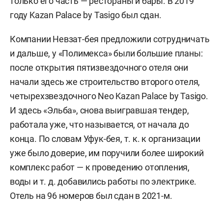
только его часть — рестораны и бары. В 2019
В декабре 2014 года председатель совета
году Kazan Palace by Tasigo был сдан.
правления сети отелей Rixos
Феттах Таминдже
представил главе Татарстана
Рустаму
Компании Невзат-бея предложили сотрудничать
Минниханову
вариант реконструкции с
и дальше, у «Полимекса» были большие планы:
сохранением внешнего облика здания, а внутри
после открытия пятизвездочного отеля они
предлагал поселить отель со спа-комплексом,
начали здесь же строительство второго отеля,
ресторанами и магазинами. Здание в итоге
четырехзвездочного Neo Kazan Palace by Tasigo.
выкупила турецкая «Полимекс Групп». Как
И здесь «Эльба», снова выигравшая тендер,
рассказывала глава АИР РТ
Талия Минуллина
работала уже, что называется, от начала до
«БИЗНЕС Online», на старте объем инвестиций
конца. По словам Уфук-бея, т. к. к организации
оценивали в $30 миллионов. Объект
уже было доверие, им поручили более широкий
обустройства — земельный участок бывшего
комплекс работ — к проведению отопления,
здания больницы со строениями (9 838 кв. м) и
воды и т. д. добавились работы по электрике.
участок прилегающей территории (8 252 кв. м).
Отель на 96 номеров был сдан в 2021-м.