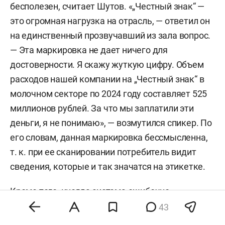
бесполезен, считает Шутов. «„Честный знак“ —
товаров. Она была введена в эксплуатацию в
это огромная нагрузка на отрасль, — ответил он
2019 году для
борьбы с контрафактной
на единственный прозвучавший из зала вопрос.
продукцией и повышения прозрачности на
— Эта маркировка не дает ничего для
рынке. Система предполагает наличие
достоверности. Я скажу жуткую цифру. Объем
уникального кода на каждом товаре. Сканируя
расходов нашей компании на „Честный знак“ в
его, можно узнать, откуда этот товар, где и
молочном секторе по 2024 году составляет 525
когда он был произведен, а главное, легален ли
миллионов рублей. За что мы заплатили эти
он.
деньги, я не понимаю», — возмутился спикер. По
его словам, данная маркировка бессмысленна,
т. к. при ее сканировании потребитель видит
сведения, которые и так значатся на этикетке.
Кроме того, иногда система ошибочно
подтягивает информацию о закупленных
43
предприятием ингредиентах или других товарах,