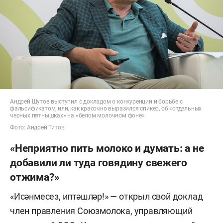
Андрей Шутов выступил с докладом о конкуренции и борьбе с
фальсификатом, или, как красочно выразился спикер, об «отдельных
черных пятнышках» на «белом молочном фоне»
Фото: Андрей Титов
«Неприятно пить молоко и думать: а не
добавили ли туда говядину свежего
отжима?»
«Исәнмесез, иптәшләр!» — открыл свой доклад
член правления Союзмолока, управляющий