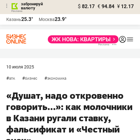
забронируй
$
82.17
€
94.84
¥
12.17
валюту
25.3°
23.9°
Казань
Москва
10 июля 2025
#
#
#
апк
бизнес
экономика
«Душат, надо откровенно
говорить…»: как молочники
в Казани ругали ставку,
фальсификат и «Честный