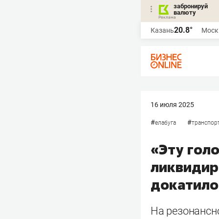
забронируй
валюту
20.8°
Казань
Моск
16 июля 2025
#
#
елабуга
транспор
«Эту гол
ликвидир
докатило
На резонансн