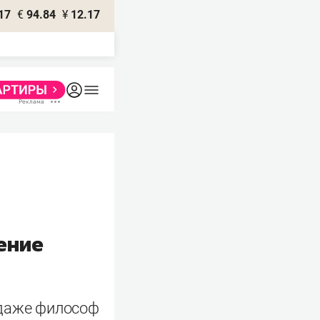
17
€
94.84
¥
12.17
ение
 даже философ