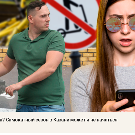
имеру европейцев последовал первый российский го
аренду запретили в Челябинске.
действуют единые ограничения на скорость: транспор
инга передвигается со скоростью не более 20 км/ч.
а? Самокатный сезон в Казани может и не начаться