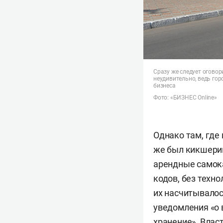
Сразу же следует оговор
неудивительно, ведь гор
бизнеса
Фото: «БИЗНЕС Online»
Однако там, где
же был кикшерин
арендные самок
кодов, без техн
их насчитывалос
уведомления «о 
хранение». Влас