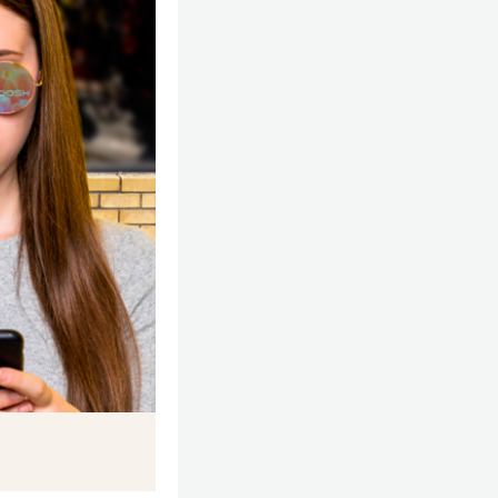
род — Пермь. В
т всех крупных