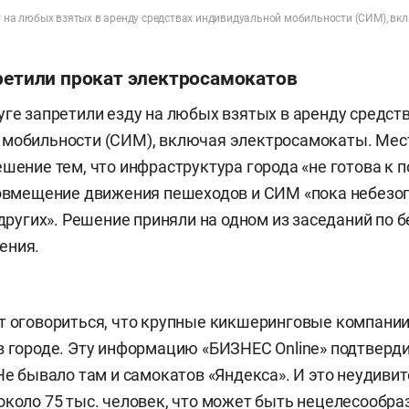
ду на любых взятых в аренду средствах индивидуальной мобильности (СИМ), в
претили прокат электросамокатов
уге запретили езду на любых взятых в аренду средст
 мобильности (СИМ), включая электросамокаты. Мес
ешение тем, что инфраструктура города «не готова к 
совмещение движения пешеходов и СИМ «пока небезоп
 других». Решение приняли на одном из заседаний по 
ения.
т оговориться, что крупные кикшеринговые компании
в городе. Эту информацию «БИЗНЕС Online» подтверд
Не бывало там и самокатов «Яндекса». И это неудивит
около 75 тыс. человек, что может быть нецелесообраз