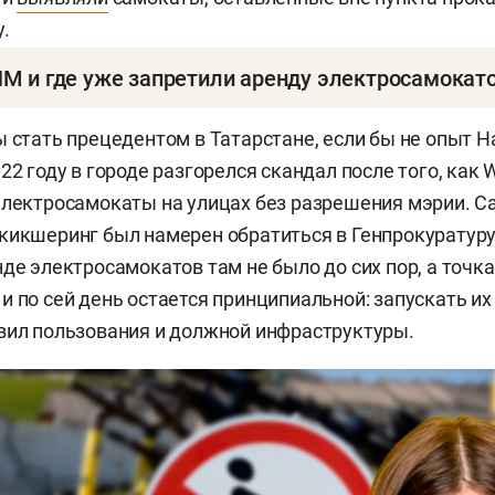
.
ИМ и где уже запретили аренду электросамокат
 ПДД 1.2, средство индивидуальной мобильности, или
ы стать прецедентом в Татарстане, если бы не опыт
едство, имеющее одно или несколько колес (роликов)
22 году в городе разгорелся скандал после того, как
е для индивидуального передвижения человека поср
электросамокаты на улицах без разрешения мэрии. 
вигателя (двигателей) (электросамокаты, электроск
кикшеринг был намерен обратиться в Генпрокуратуру 
гвеи, моноколеса и иные аналогичные средства).
нде электросамокатов там не было до сих пор, а точк
и по сей день остается принципиальной: запускать их
 в 2023 году, когда тему набирающих популярность 
вил пользования и должной инфраструктуры.
ровать. С тех пор все пункты ПДД, в которых исполь
редство», относятся и к средствам индивидуальной мо
ИМ, считаются водителями, но лишь пока едут на нем
ревращается в пешехода.
» война началась с Парижа. Там их запретили еще в 2