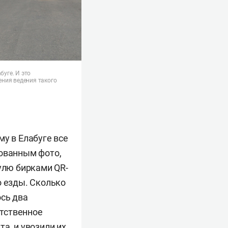
буге. И это
ения ведения такого
му в Елабуге все
кованным фото,
улю бирками QR-
о езды. Сколько
ось два
тственное
а, и увозили их