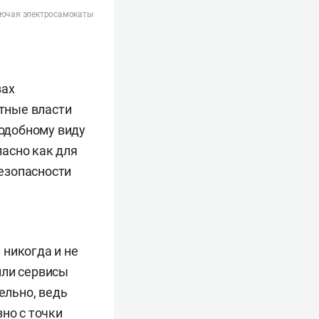
ключая электросамокаты
вах
тные власти
подобному виду
асно как для
безопасности
 никогда и не
или сервисы
ельно, ведь
но с точки