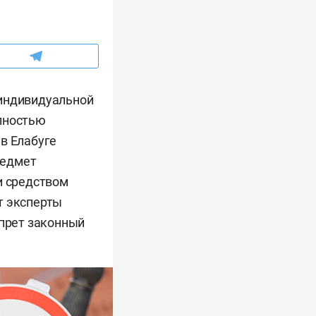
 индивидуальной
олностью
в Елабуге
редмет
и средством
т эксперты
апрет законный