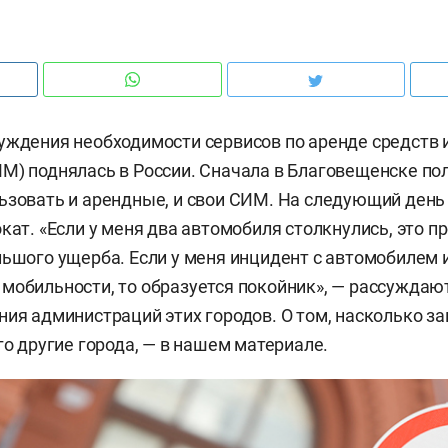
уждения необходимости сервисов по аренде средств
М) поднялась в России. Сначала в Благовещенске п
ьзовать и арендные, и свои СИМ. На следующий день 
окат. «Если у меня два автомобиля столкнулись, это п
льшого ущерба. Если у меня инцидент с автомобилем 
мобильности, то образуется покойник», — рассуждаю
ния администраций этих городов. О том, насколько з
го другие города, — в нашем материале.