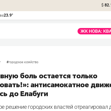
$
82.
23.9°
ва
#
т
городское хозяйство
овную боль остается только
овать!»: антисамокатное движ
сь до Елабуги
ое решение городских властей отреагировал