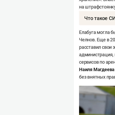
на штрафстоянку
Что такое С
Согласно пункту
Елабуга могла б
транспортное ср
Челнов. Еще в 20
предназначенно
расставил свои 
использования д
администрация, 
гироскутеры, се
сервисов по аре
Наиля Магдеева
Термин появился
без внятных пра
решили отрегули
«транспортное с
кто управляет С
владелец СИМ п
«Антисамокатная