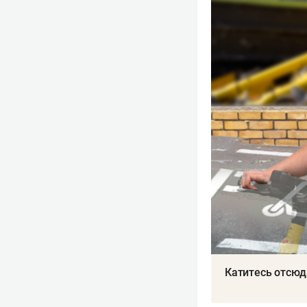
прошлом году пр
мае этого года 
Также в России 
сервисов кикшер
Катитесь отсюд