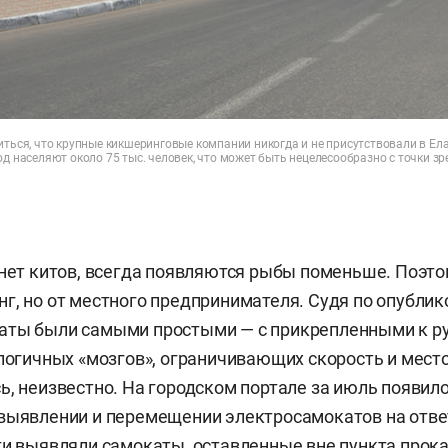
иться, что крупные кикшеринговые компании никогда и не присутствовали в Ела
од населяют около 75 тыс. человек, что может быть нецелесообразно с точки зр
 нет китов, всегда появляются рыбы поменьше. Поэто
г, но от местного предпринимателя. Судя по опубли
аты были самыми простыми — с прикрепленными к р
ологичных «мозгов», ограничивающих скорость и мест
ь, неизвестно. На городском портале за июль появил
выявлении и перемещении электросамокатов на отве
ти
выявляли
самокаты, оставленные вне пункта прокат