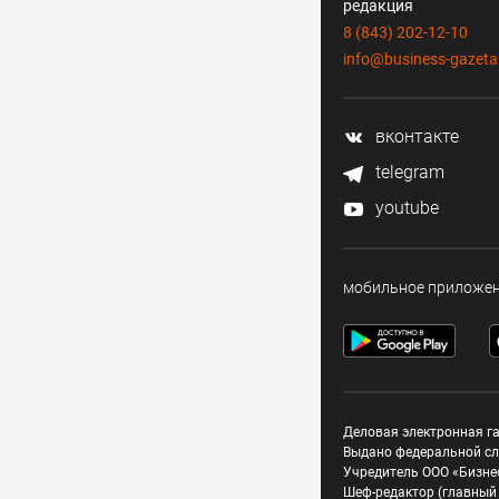
редакция
8 (843) 202-12-10
info@business-gazeta
вконтакте
telegram
youtube
мобильное приложе
Деловая электронная га
Выдано федеральной сл
Учредитель ООО «Бизне
Шеф-редактор (главный 