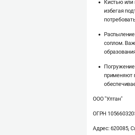
Кистью или 
избегая под
потребовать
Распыление
соплом. Важ
образования
Погружение
применяют п
обеспечивае
ООО "Ултан"
ОГРН 105660320
Адрес: 620085, Св