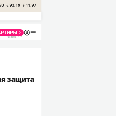
93
€
93.19
¥
11.97
ая защита