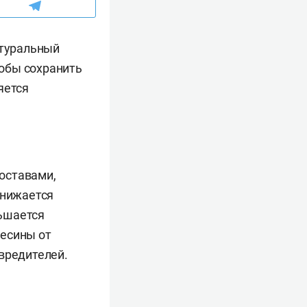
атуральный
обы сохранить
яется
оставами,
снижается
ьшается
весины от
вредителей.