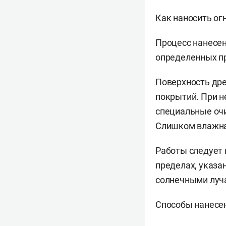
Как наносить ог
Процесс нанесен
определенных п
Поверхность дре
покрытий. При н
специальные очи
Слишком влажная
Работы следует 
пределах, указа
солнечными луча
Способы нанесе