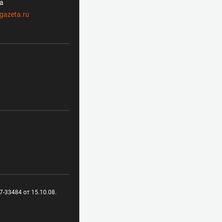
ла
gazeta.ru
-33484 от 15.10.08.