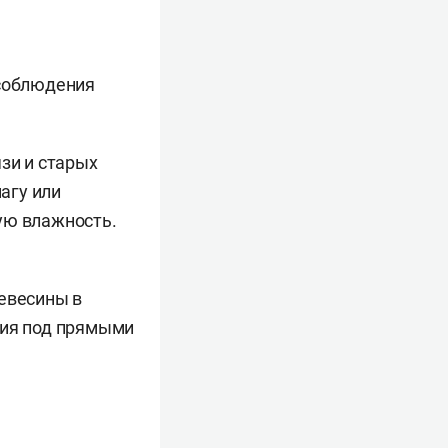
 соблюдения
.
зи и старых
агу или
ую влажность.
ревесины в
ния под прямыми