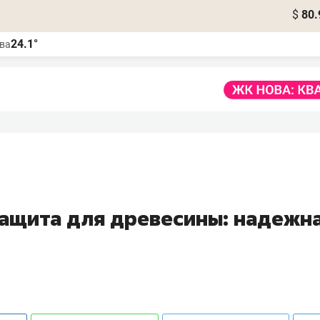
$
80.
24.1°
ва
ащита для древесины: надежн