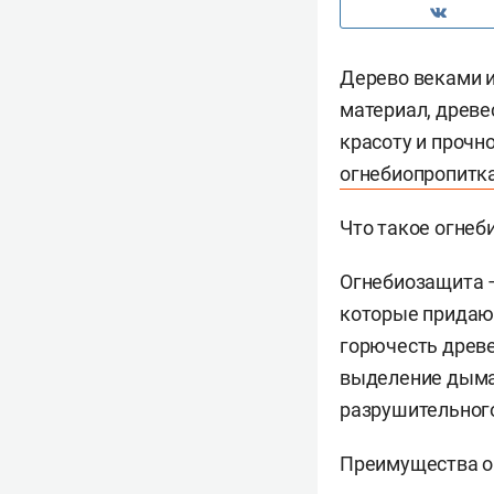
Дерево веками и
материал, древе
красоту и прочн
огнебиопропитка
Что такое огнеб
Огнебиозащита –
которые придают
горючесть древе
выделение дыма 
разрушительного
Преимущества 