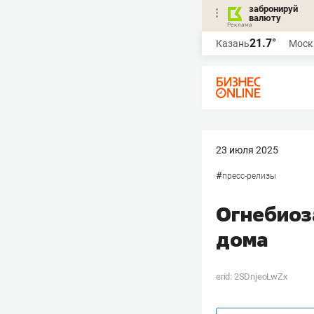
забронируй
валюту
21.7°
Казань
Моск
23 июля 2025
#
пресс-релизы
Огнебиоз
дома
erid: 2SDnjeoLwZx