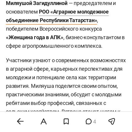
Миляушой Загидуллиной
— председателем и
основателем
РОО «Аграрное молодежное
объединение Республики Татарстан»
,
победителем Всероссийского конкурса
«Женщина года в АПК»
, бизнес-консультантом в
сфере агропромышленного комплекса.
Участники узнают о современных возможностях
в аграрной сфере, карьерных перспективах для
молодежи и потенциале села как территории
развития. Миляуша поделится своим опытом,
практическими знаниями, обсудит с молодыми
ребятами выбор профессий, связанных с
сельским хозяйством. Встреча станет шагом к
формированию нового имиджа аграрных
4
специальностей и повышению интереса к жизни