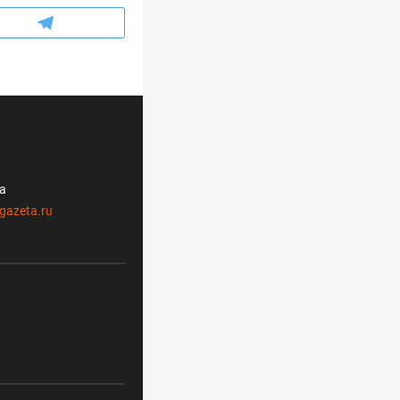
ла
gazeta.ru