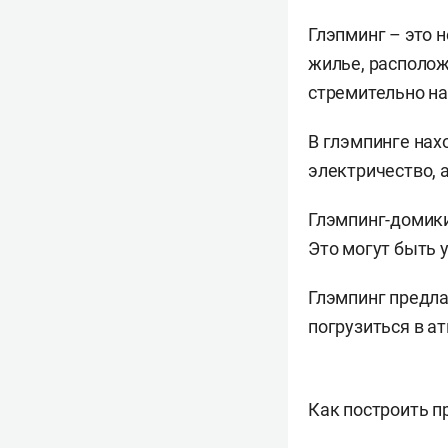
Глэпминг – это 
жилье, располож
стремительно на
В глэмпинге нах
электричество, 
Глэмпинг-домик
Это могут быть 
Глэмпинг предла
погрузиться в а
Как построить 