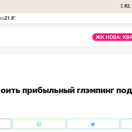
$
82.
21.8°
ва
роить прибыльный глэмпинг по