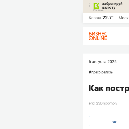
забронируй
валюту
22.7°
Казань
Моск
6 августа 2025
#
пресс-релизы
Как пост
erid: 2SDnjbpmoiv