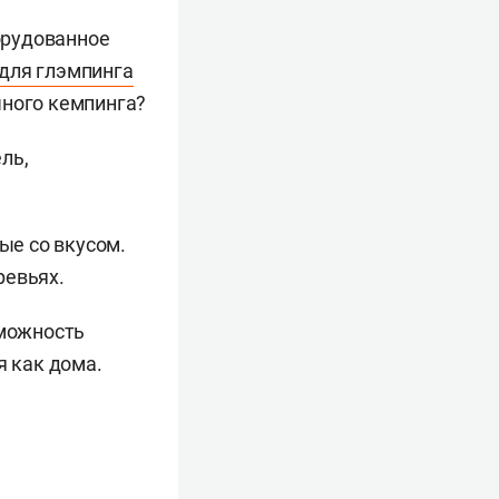
борудованное
для глэмпинга
чного кемпинга?
ль,
ые со вкусом.
ревьях.
зможность
я как дома.