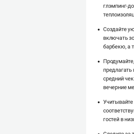
глэмпинг-до
теплоизоляц
Создайте у
включать зо
барбекю, а 
Продумайте,
предлагать 
средний чек
вечерние ме
Учитывайте 
соответств
гостей в низ
Следите за 