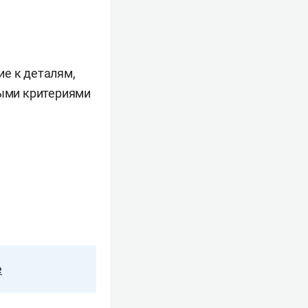
ие к деталям,
ными критериями
е