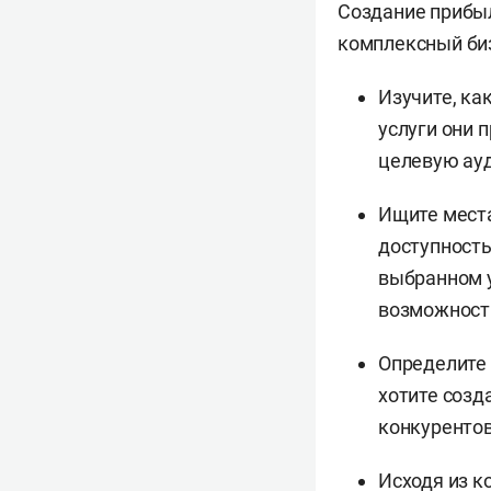
Создание прибыл
комплексный биз
Изучите, ка
услуги они 
целевую ауд
Ищите места
доступность
выбранном 
возможность
Определите 
хотите созд
конкурентов
Исходя из к