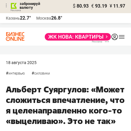
забронируй
$
80.93
€
93.19
¥
11.97
валюту
22.7°
26.8°
Казань
Москва
18 августа 2025
#
#
интервью
силовики
Альберт Суяргулов: «Может
сложиться впечатление, что
я целенаправленно кого-то
«выцеливаю». Это не так»