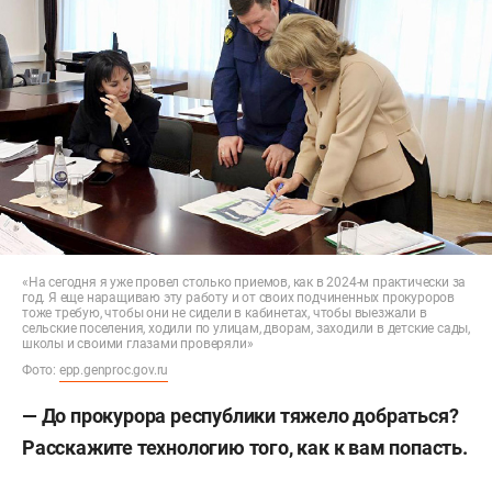
«На сегодня я уже провел столько приемов, как в 2024-м практически за
год. Я еще наращиваю эту работу и от своих подчиненных прокуроров
тоже требую, чтобы они не сидели в кабинетах, чтобы выезжали в
сельские поселения, ходили по улицам, дворам, заходили в детские сады,
школы и своими глазами проверяли»
Фото:
epp.genproc.gov.ru
— До прокурора республики тяжело добраться?
Расскажите технологию того, как к вам попасть.