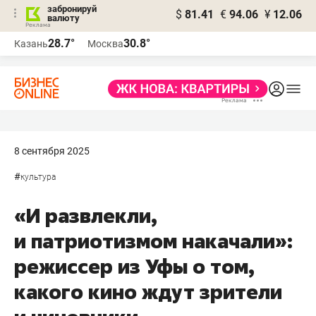
забронируй
$
81.41
€
94.06
¥
12.06
валюту
28.7°
30.8°
Казань
Москва
8 сентября 2025
#
культура
«И развлекли,
и патриотизмом накачали»:
режиссер из Уфы о том,
какого кино ждут зрители