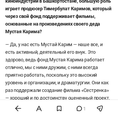
киноиндустрии в Башкортостане, большую роль
играет продюсер Тимербулат Каримов, который
через свой фонд поддерживает фильмы,
основанные на произведениях своего деда
Мустая Карима?
— Да, у нас есть Мустай Карим — наше все, и
есть активный, деятельный его внук. Это
здорово, ведь фонд Мустая Карима работает
отлично, мы с ними дружим, с ними всегда
приятно работать, поскольку это высокий
уровень и организации, и драматургии. Они как
раз поддержали создание фильма «Сестренка»
— хороший и по достоинству оцененный проект.
Благодаря фонду мы сняли фильм
1
«Помилование», который, как мне кажется,