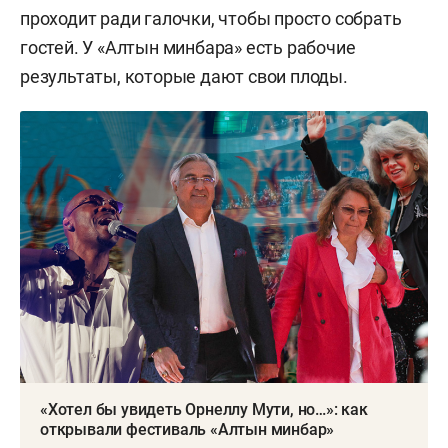
проходит ради галочки, чтобы просто собрать
Снял такие фильмы, как «Из Уфы с любовью»,
гостей. У «Алтын минбара» есть рабочие
«Помилование», «Семья года», «Отряд Таганок»,
результаты, которые дают свои плоды.
«Буран» и др.
«Хотел бы увидеть Орнеллу Мути, но…»: как
открывали фестиваль «Алтын минбар»