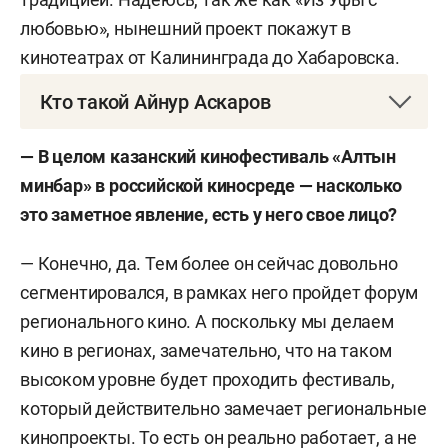
любовью», нынешний проект покажут в
кинотеатрах от Калининграда до Хабаровска.
Кто такой Айнур Аскаров
Айнур Аскаров
— российский кинорежиссер.
— В целом казанский кинофестиваль «Алтын
Родился в 1987 году в селе Акъяр Республики
минбар» в российской киносреде — насколько
Башкортостан.
это заметное явление, есть у него свое лицо?
В 2008 году окончил Сибайский колледж
— Конечно, да. Тем более он сейчас довольно
искусств по специальности «актер театра,
сегментировался, в рамках него пройдет форум
руководитель творческого коллектива».
регионального кино. А поскольку мы делаем
кино в регионах, замечательно, что на таком
В 2013-м получил образование в Санкт-
высоком уровне будет проходить фестиваль,
Петербургском университете кино и
который действительно замечает региональные
телевидения, мастерская неигрового кино
В.Б.
кинопроекты. То есть он реально работает, а не
Виноградова
.