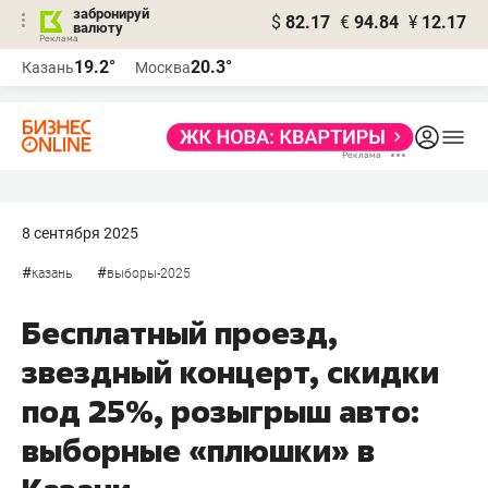
забронируй
$
82.17
€
94.84
¥
12.17
валюту
19.2°
20.3°
Казань
Москва
8 сентября 2025
#
#
казань
выборы-2025
Бесплатный проезд,
звездный концерт, скидки
под 25%, розыгрыш авто:
выборные «плюшки» в