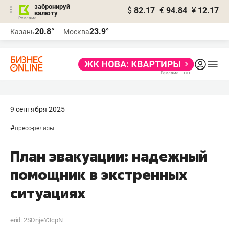
забронируй
$
82.17
€
94.84
¥
12.17
валюту
20.8°
23.9°
Казань
Москва
9 сентября 2025
#
пресс-релизы
План эвакуации: надежный
помощник в экстренных
ситуациях
erid: 2SDnjeY3cpN