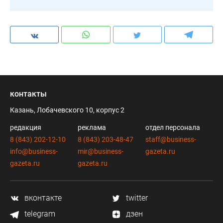
контакты
Казань, Лобачевского 10, корпус 2
редакция
реклама
отдел персонала
8 (843) 202-12-10
8 (843) 203-48-47
staff@business-
info@business-
mir@business-
gazeta.ru
gazeta.ru
gazeta.ru
вконтакте
twitter
telegram
дзен