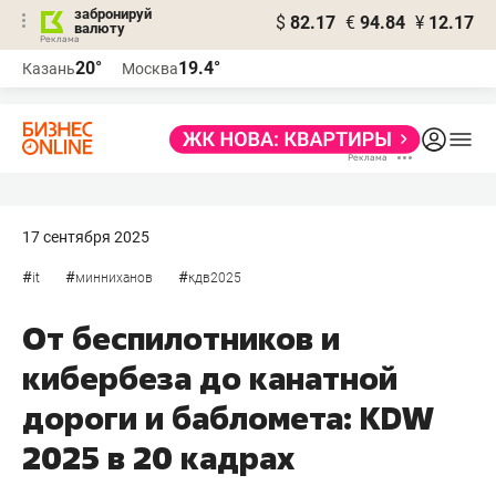
забронируй
$
82.17
€
94.84
¥
12.17
валюту
20°
19.4°
Казань
Москва
17 сентября 2025
#
#
#
it
минниханов
кдв2025
От беспилотников и
кибербеза до канатной
дороги и бабломета: KDW
2025 в 20 кадрах