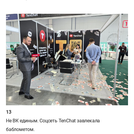
Не ВК единым. Соцсеть TenChat завлекала
баблометом.