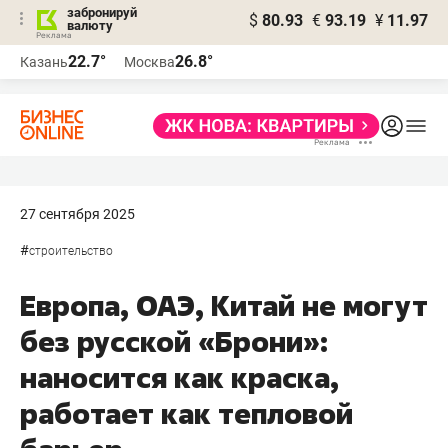
забронируй
$
80.93
€
93.19
¥
11.97
валюту
22.7°
26.8°
Казань
Москва
27 сентября 2025
#
строительство
Европа, ОАЭ, Китай не могут
без русской «Брони»:
наносится как краска,
работает как тепловой