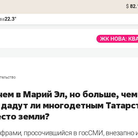
$
82.
22.3°
ва
тельство
ем в Марий Эл, но больше, чем
: дадут ли многодетным Татарс
есто земли?
ифрами, просочившийся в госСМИ, внезапно и