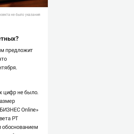
роекта не было указания
етных?
ым предложит
что
нтября.
х цифр не было.
размер
«БИЗНЕС Online»
овета РТ
м обоснованием