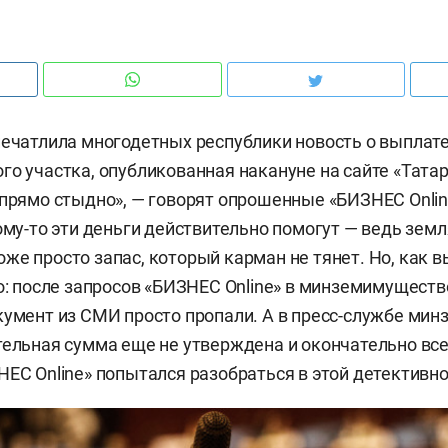
печатлила многодетных республики новость о выплате
го участка, опубликованная накануне на сайте «Тата
 прямо стыдно», — говорят опрошенные «БИЗНЕС Onlin
ому-то эти деньги действительно помогут — ведь земл
же просто запас, который карман не тянет. Но, как в
то: после запросов «БИЗНЕС Online» в минземимуществ
кумент из СМИ просто пропали. А в пресс-службе ми
тельная сумма еще не утверждена и окончательно вс
НЕС Online» попытался разобраться в этой детективно