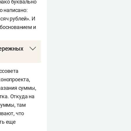
нако буквально
ко написано:
сяч рублей». И
обоснованием и
бережных
м участкам, на
оссовета
года. Под
конопроекта,
жны жить в своем
казания суммы,
х условий.
ка. Откуда на
суммы, там
ивают, что
ные Челны:
ть еще
йонов участками