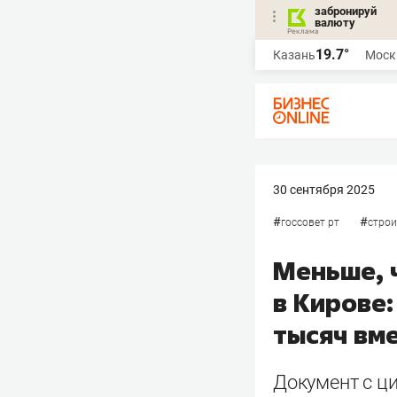
забронируй
валюту
19.7°
Казань
Моск
30 сентября 2025
#
#
госсовет рт
строи
Меньше, ч
в Кирове
тысяч вм
Документ с ц