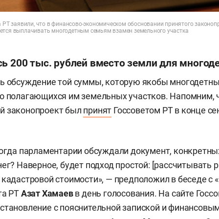
а РТ заявили, что в финансово-экономическом обосновании принятого законоп
ется выплачивать многодетным семьям взамен земельного участка
сь 200 тыс. рублей вместо земли для многод
сь обсуждение той суммы, которую якобы многодетн
о полагающихся им земельных участков. Напомним, 
й законопроект был
принят
Госсоветом РТ в конце се
когда парламентарии обсуждали документ, конкретны
нег? Наверное, будет подход простой: [рассчитывать 
 кадастровой стоимости», — предположил в беседе с 
та РТ
Азат Хамаев
в день голосования. На сайте Госс
становление с пояснительной запиской и финансовы