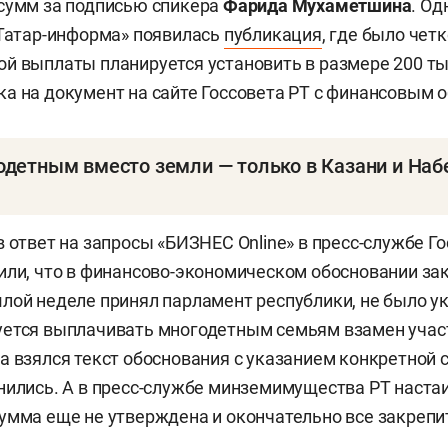
сумм за подписью спикера
Фарида Мухаметшина
. Од
«Татар-информа» появилась
публикация
, где было чет
й выплаты планируется установить в размере 200 ты
а на документ на сайте Госсовета РТ с финансовым 
одетным вместо земли — только в Казани и На
анет возможной альтернативой бесплатным земельны
в ответ на запросы «БИЗНЕС Online» в пресс-службе Г
тные семьи в Татарстане могут претендовать с 2012 
или, что в финансово-экономическом обосновании за
ают семьи, в которых трое или более детей: они дол
лой неделе принял парламент республики, не было у
не менее пяти лет и нуждаться в улучшении жилищны
ется выплачивать многодетным семьям взамен участ
а взялся текст обоснования с указанием конкретной 
нились. А в пресс-службе минземимущества РТ наста
та, напомним, распространится на Казань и Набереж
умма еще не утверждена и окончательно все закрепи
о стоит проблема нехватки участков. Пока в ряде ра