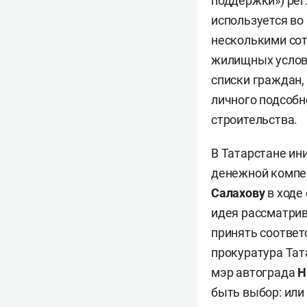
поддержки») рег
используется во
несколькими сот
жилищных услов
списки граждан,
личного подсобн
строительства.
В Татарстане ини
денежной компе
Салахову
в ходе
идея рассматрив
принять соотве
прокуратура Тат
мэр автограда
Н
быть выбор: или