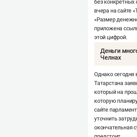
без конкретных 
вчера на сайте 
«Размер денежно
приложена ссылк
этой цифрой.
Деньги мног
Челнах
Компенсация ст
Однако сегодня 
которые многоде
Татарстана заяв
программу попад
который на прош
муниципалитете 
которую планиру
сайте парламент
уточнить затруд
Решение Госсове
окончательная с
именно там остр
предстоит.