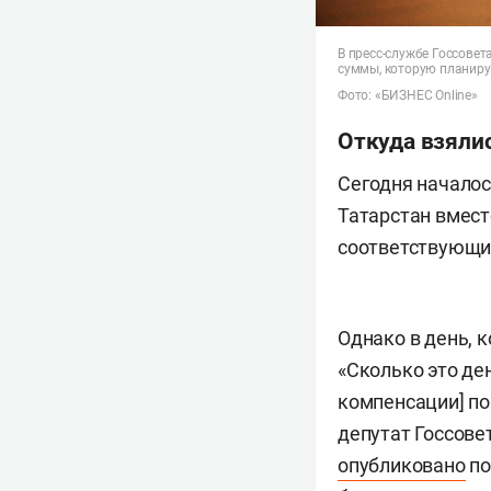
В пресс-службе Госсовет
суммы, которую планиру
Фото: «БИЗНЕС Online»
Откуда взяли
Сегодня начало
Татарстан вмест
соответствующи
Однако в день, 
«Сколько это де
компенсации] по
депутат Госсове
опубликовано
по