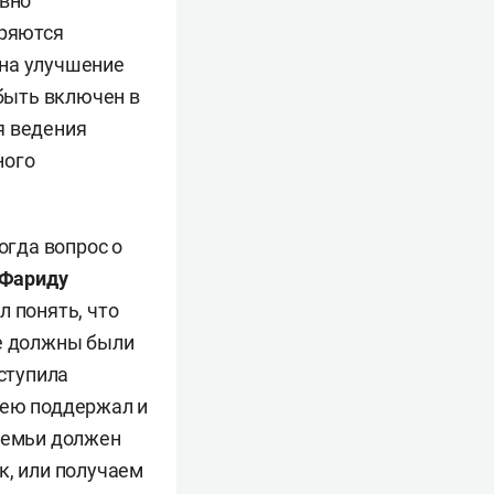
ивно
еряются
 на улучшение
быть включен в
я ведения
ного
огда вопрос о
Фариду
л понять, что
ые должны были
ступила
дею поддержал и
 семьи должен
к, или получаем