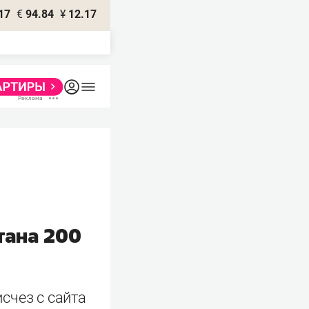
17
€
94.84
¥
12.17
тана 200
счез с сайта