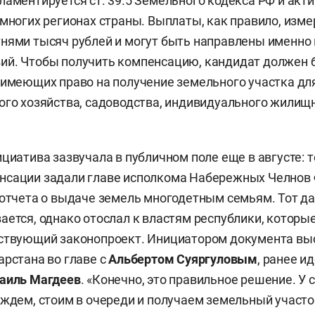
ламентируется ст. 39.5 Земельного кодекса РФ и акт
 многих регионах страны. Выплаты, как правило, изм
нями тысяч рублей и могут быть направлены именно
ий. Чтобы получить компенсацию, кандидат должен 
 имеющих право на получение земельного участка дл
ого хозяйства, садоводства, индивидуального жилищ
циатива зазвучала в публичном поле еще в августе: т
нсации задали главе исполкома Набережных Челнов
 отчета о выдаче земель многодетным семьям. Тот да
ается, однако отослал к властям республики, котор
тствующий законопроект. Инициатором документа вы
арстана во главе с
Альбертом Суяргуловым
, ранее и
аиль Магдеев
. «Конечно, это правильное решение. У
 ждем, стоим в очереди и получаем земельный участо