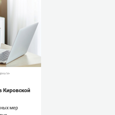
деньги»
 в Кировской
«иных мер