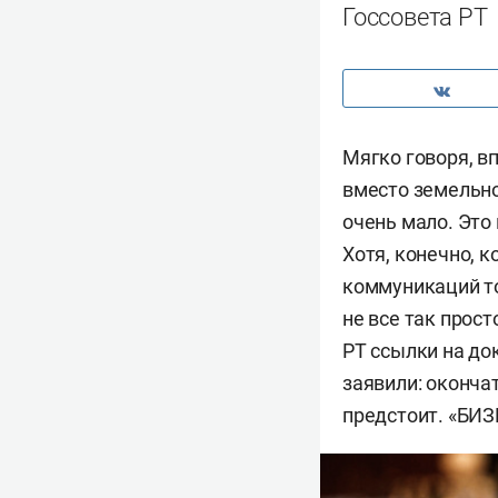
Госсовета РТ
Мягко говоря, в
вместо земельно
очень мало. Это
Хотя, конечно, к
коммуникаций то
не все так прос
РТ ссылки на до
заявили: оконча
предстоит. «БИЗ