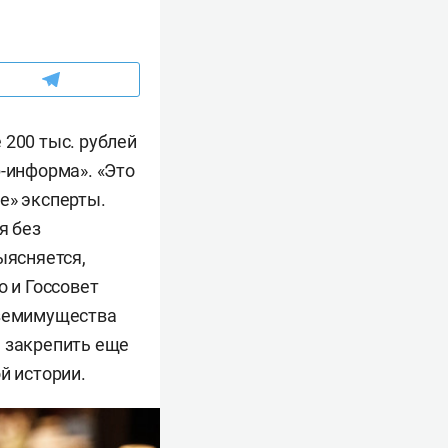
 200 тыс. рублей
р-информа». «Это
e» эксперты.
я без
ыясняется,
о и Госсовет
нземимущества
е закрепить еще
й истории.