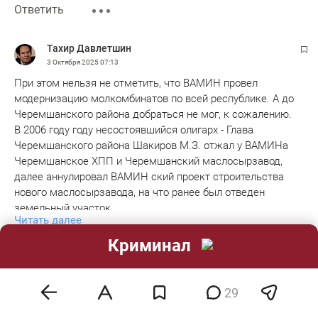
Ответить
Тахир Давлетшин
3 Октября 2025
07:13
При этом нельзя не отметить, что ВАМИН провел
модернизацию молкомбинатов по всей республике. А до
Черемшанского района добраться не мог, к сожалению.
В 2006 году году несостоявшийся олигарх - Глава
Черемшанского района Шакиров М.З. отжал у ВАМИНа
Черемшанское ХПП и Черемшанский маслосырзавод,
далее аннулировал ВАМИН ский проект строительства
нового маслосырзавода, на что ранее был отведен
земельный участок.
Читать далее
После чего маслосырзавод перестал работать, и молока в
районе не стало - коровы в прихваченных Шакировым
Криминал
1
3
1
эмодзи
хозяйствах стали вымирать, а люди разбежались.
Ответить
В настоящее время Черемшанское ХПП не работает,
руины маслосырзавода пытается продать наследник сын
29
Шакирова М.З., экс сотрудник прокуратуры РТ.
айвр