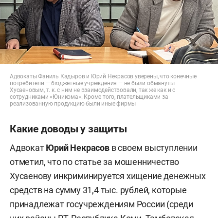
Адвокаты Фаниль Кадыров и Юрий Некрасов уверены, что конечные
потребители — бюджетные учреждения — не были обмануты
Хусаеновым, т. к. с ним не взаимодействовали, так же как и с
сотрудниками «Юникома». Кроме того, плательщиками за
реализованную продукцию были иные фирмы
Какие доводы у защиты
Адвокат
Юрий Некрасов
в своем выступлении
отметил, что по статье за мошенничество
Хусаенову инкриминируется хищение денежных
средств на сумму 31,4 тыс. рублей, которые
принадлежат госучреждениям России (среди