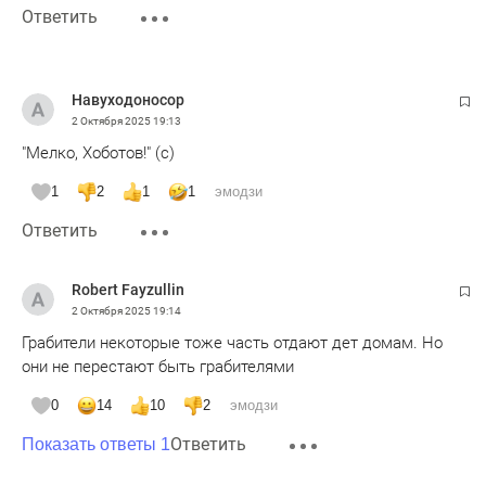
Ответить
Навуходоносор
2 Октября 2025
19:13
"Мелко, Хоботов!" (с)
1
2
1
1
эмодзи
Ответить
Robert Fayzullin
2 Октября 2025
19:14
Грабители некоторые тоже часть отдают дет домам. Но
они не перестают быть грабителями
0
14
10
2
эмодзи
Ответить
Показать ответы 1