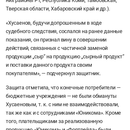
них районы РТ, Республика Коми, Тамбовская,
Тверская области, Хабаровский край и др.).
«Хусаенов, будучи допрошенным в ходе
судебного следствия, сослался на ранее данные
показания, он признал вину в совершении
действий, связанных с частичной заменой
продукции „сыр“ на продукцию „сырный продукт“
и поставки данного продукта своим
покупателям», — подчеркнул защитник.
Защита отметила, что конечные потребители —
бюджетные учреждения — не были обмануты
Хусаеновым, т. к. с ним не взаимодействовали,
так же как и с сотрудниками «Юникома». Кроме
того, плательщиками за реализованную
продукцию «Юникома» и «Фортрейда» были