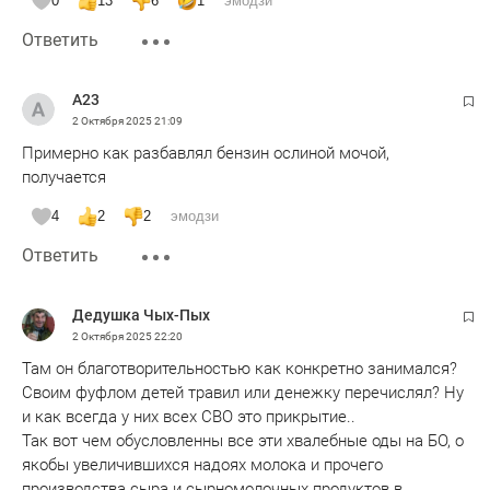
0
13
6
1
эмодзи
Ответить
А23
2 Октября 2025
21:09
Примерно как разбавлял бензин ослиной мочой,
получается
4
2
2
эмодзи
Ответить
Дедушка Чых-Пых
2 Октября 2025
22:20
Там он благотворительностью как конкретно занимался?
Своим фуфлом детей травил или денежку перечислял? Ну
и как всегда у них всех СВО это прикрытие..
Так вот чем обусловленны все эти хвалебные оды на БО, о
якобы увеличившихся надоях молока и прочего
производства сыра и сырномолочных продуктов в