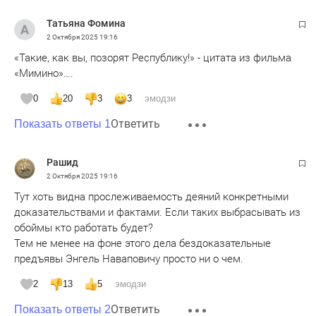
Татьяна Фомина
2 Октября 2025
19:16
«Такие, как вы, позорят Республику!» - цитата из фильма
«Мимино»….
0
20
3
3
эмодзи
Ответить
Показать ответы 1
Рашид
2 Октября 2025
19:16
Тут хоть видна прослеживаемость деяний конкретными
доказательствами и фактами. Если таких выбрасывать из
обоймы кто работать будет?
Тем не менее на фоне этого дела бездоказательные
предъявы Энгель Наваповичу просто ни о чем.
2
13
5
эмодзи
Ответить
Показать ответы 2