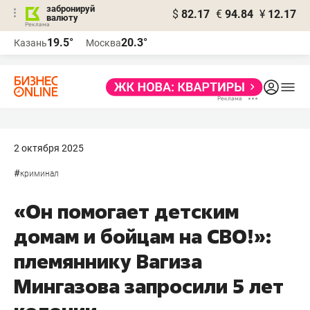
забронируй
$
82.17
€
94.84
¥
12.17
валюту
19.5°
20.3°
Казань
Москва
2 октября 2025
#
криминал
«Он помогает детским
домам и бойцам на СВО!»:
племяннику Вагиза
Мингазова запросили 5 лет