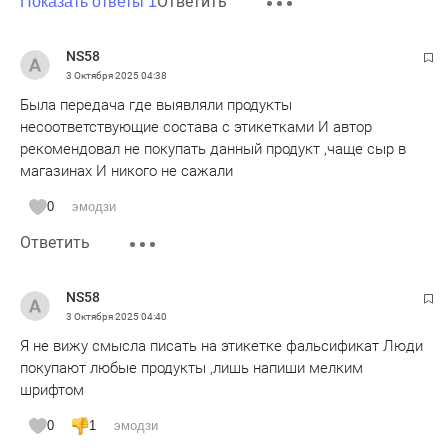
Ответить
племянник получит реальный срок наказания.
Показать ответы 1
NS58
3 Октября 2025
04:38
Была передача где выявляли продукты
несоответствующие состава с этикетками И автор
рекомендовал не покупать данный продукт ,чаще сыр в
магазинах И никого не сажали
0
эмодзи
Ответить
NS58
3 Октября 2025
04:40
Я не вижу смысла писать на этикетке фальсификат Люди
покупают любые продукты ,лишь напиши мелким
шрифтом
0
1
эмодзи