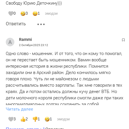
Свободу Юрию Деточкину)))
0
3
1
эмодзи
Ответить
Rammi
2 Октября 2025
23:12
Одно слово - мошенник. И от того, что он кому то помогал,
он не перестает быть мошенником. Вамин вообще
интересная история в жизни республики. Помнится
заходили они в Арский район. Дело кончилось мягко
говоря плохо. Чуть ли не майонезом с людьми
рассчитывались вместо зарплаты. Так мне говорили в тех
краях. Да и потом остались должны кучу денег ВТБ. Но
дети молочного короля республики смогли даже при таких
многомиллиардных долгах сохранить за собой
Читать далее
существенную часть молочной империи, куда в свое
время загнали чуть ли не все молочные предприятия
3
2
1
1
эмодзи
республики. Так что лично я буду сильно удивлен, если