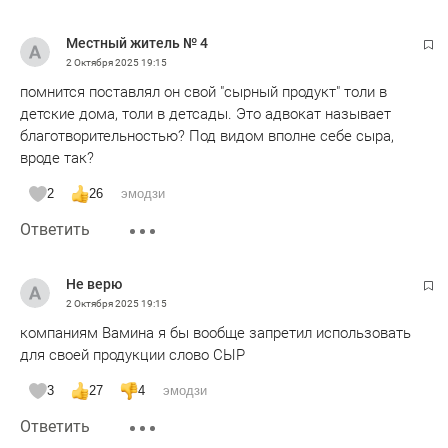
Местный житель № 4
2 Октября 2025
19:15
помнится поставлял он свой "сырный продукт" толи в
детские дома, толи в детсады. Это адвокат называет
благотворительностью? Под видом вполне себе сыра,
вроде так?
2
26
эмодзи
Ответить
Не верю
2 Октября 2025
19:15
компаниям Вамина я бы вообще запретил использовать
для своей продукции слово СЫР
3
27
4
эмодзи
Ответить