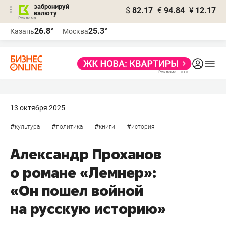
забронируй
$
82.17
€
94.84
¥
12.17
валюту
26.8°
25.3°
Казань
Москва
13 октября 2025
#
#
#
#
культура
политика
книги
история
Александр Проханов
о романе «Лемнер»:
«Он пошел войной
на русскую историю»