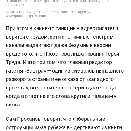
В главном герое «Лемнера» многие узнали отсыл к образу Евгения
Пригожина
Фото: ©
Pool /Wagner Group
/ Keystone Press Agency /
www.globallookpress.com
При этом в какие-то санкции в адрес писателя
верится с трудом, хотя анонимные телеграм-
каналы выдвигают даже безумные версии
вроде того, что Проханова лишат звания Героя
Труда. И это при том, что главный редактор
газеты «Завтра» — один из символов нынешнего
разворота страны и ее отказа от «западного
проекта», во что литератор верил даже тогда,
когда в ответ на его слова крутили пальцем у
виска.
Сам Проханов говорит, что либеральные
остроумцы из-за рубежа выдергивают из книги