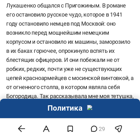
Лукашенко общался с Пригожиным. В романе
его остановило русское чудо, которое в 1941
году остановило немцев под Москвой: оно
возникло перед мощнейшим немецким
корпусом и остановило их машины, заморозило
в их баках горючее, опрокинуло вспять их
блестящих офицеров. И они побежали не от
робких, редких, почти уже не существующих
цепей красноармейцев с мосинской винтовкой, а
от огненного столпа, в котором являла себя
Богородица. Так рассказывала мне моя тетушка,
у которой я жил три года в деревне в местах этих
Политика
чудес.
29
Это чудо для него было ужасно. Он остолбенел.
Это чудо лишило его воли, содрало с него всю