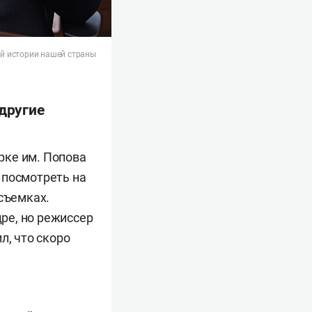
ей истории нашей страны
 другие
рке им. Попова
 посмотреть на
съемках.
дре, но режиссер
л, что скоро