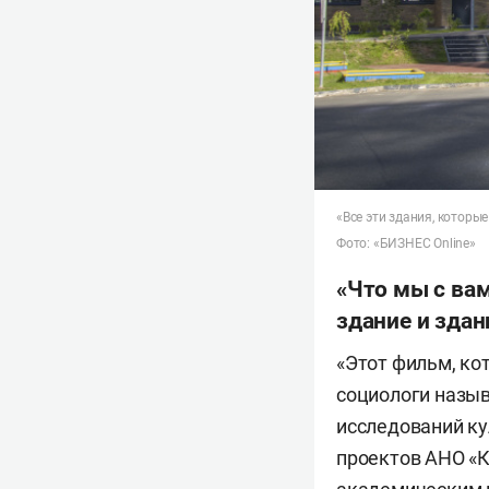
«Все эти здания, которые
Фото: «БИЗНЕС Online»
«Что мы с вам
здание и зда
«Этот фильм, ко
социологи назы
исследований ку
проектов АНО «