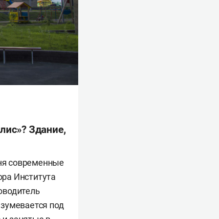
лис»? Здание,
дня современные
ора Института
оводитель
азумевается под