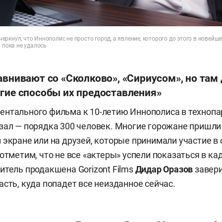
ркнул, что Иннополис не просто город, а явление, которого до этого в новейш
о пока не удалось
авнивают со «Сколково», «Сириусом», но там
угие способы их предоставления»
нтального фильма к 10-летию Иннополиса в технопа
зал — порядка 300 человек. Многие горожане пришли
 экране или на друзей, которые принимали участие в 
отметим, что не все «актеры» успели показаться в ка
итель продакшена Gorizont Films
Дидар Оразов
завери
асть, куда попадет все неизданное сейчас.