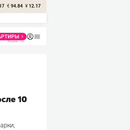
17
€
94.84
¥
12.17
осле 10
арки,