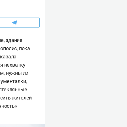
е, здание
нополис, пока
сказала
я нехватку
ом, нужны ли
кументалки,
 стеклянные
осить жителей
чность»