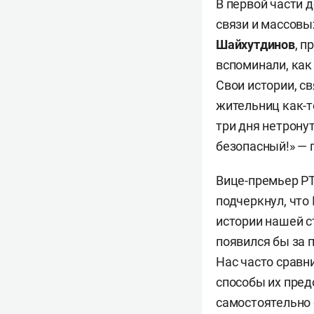
В первой части 
связи и массов
Шайхутдинов
, 
вспоминали, как
Свои истории, с
жительниц как-т
три дня нетронут
безопасный!» — 
Вице-премьер Р
подчеркнул, что 
истории нашей ст
появился бы за 
Нас часто сравни
способы их пред
самостоятельно 