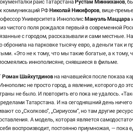
документалки раис Татарстана
Рустам Минниханов
, 
ых коммуникаций РФ
Николай Никифоров
, вице-премь
профессор Университета Иннополис
Мануэль Маццара
и
 из чистого поля рождался первый в современной Рос
вязанные с городом, рассказывали и сами местные. На
о обронила на парковке тысячу евро, а деньги так и 
ыми. «Это не к тому, что мы такие богатые, а к тому, 
посмеялись иннополисяне, снявшиеся в фильме.
Т
Роман Шайхутдинов
на начавшейся после показа ка
Иннополис не просто город, а явление, которого до эт
раны не было. И повторить его пока не удалось. «
Так
пределами Татарстана. И на сегодняшний день ничего 
вают со „Сколково“, „Сириусом“, но там другие ресур
оставления. А модель, которая является самодостато
себя воспроизводит, постоянно приумножая, — пока е