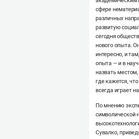
академическим 
сфере нематериа
различных напра
развитую социал
сегодня обществ
нового опыта. Он
интересно, и там
опыта — и в науч
назвать местом,
где кажется, что
всегда играет на
По мнению экспе
символической н
высокотехнологи
Сувалко, привед