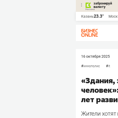
забронируй
валюту
23.3°
Казань
Моск
16 октября 2025
#
#
иннополис
it
«Здания,
человек»:
лет разв
Жители хотят 