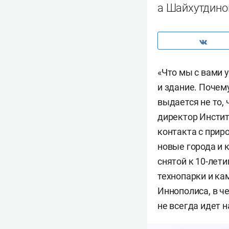
а Шайхутдино
«Что мы с вами 
и здание. Почему
выдается не то, 
директор Инстит
контакта с приро
новые города и 
снятой к 10-лет
технопарки и ка
Иннополиса, в ч
не всегда идет н