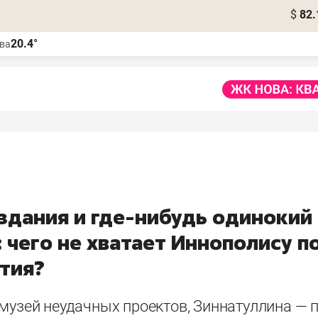
$
82.
20.4°
ва
 здания и где-нибудь одинокий
 чего не хватает Иннополису п
ития?
музей неудачных проектов, Зиннатуллина — п