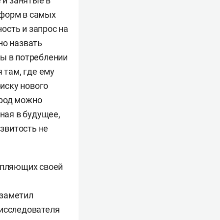
 и занятые в
 форм в самых
ость и запрос на
но назвать
ны в потреблении
 там, где ему
оиску нового
ород можно
ная в будущее,
азвитость не
цепляющих своей
 заметил
 исследователя