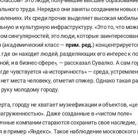
классом? Это люди, получившие высшее образование
льного труда. Нередко они заняты созданием новых
влениях. Их среди прочих выделяет высокая мобильн
ьную и культурную инфраструктуру. «Это то, что мож
ом сингулярностей, это люди, которые заинтересова
 (
академический класс
—
прим. ред.
) концентрируется
, где он находит людей, разделяющих его интерес к п
ной, и в бизнес-сфере», — рассказал Сувалко. А сам г
 где чувствуется «а-историчность» — среда, устремлен
 нет места человеку, отметил спикер. Однако такая р
 руку молодому городу.
рта, городу не хватает музеефикации и объектов, «
агруженностью». Даже созданные в «чистом поле»
чные компании стараются сохранить свое наследие,
я в пример «Яндекс». Такое наблюдение московского