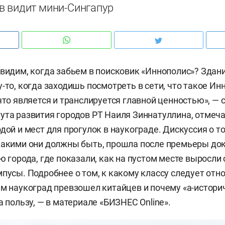
в видит мини-Сингапур
увидим, когда забьем в поисковик «Иннополис»? Здани
-то, когда заходишь посмотреть в сети, что такое Ин
что является и транслируется главной ценностью», — 
ута развития городов РТ Наиля Зиннатуллина, отмеча
дой и мест для прогулок в наукограде. Дискуссия о т
какими они должны быть, прошла после премьеры до
ию города, где показали, как на пустом месте выросли
мпусы. Подробнее о том, к какому классу следует отн
ем наукоград превзошел китайцев и почему «а-истори
а пользу, — в материале «БИЗНЕС Online».