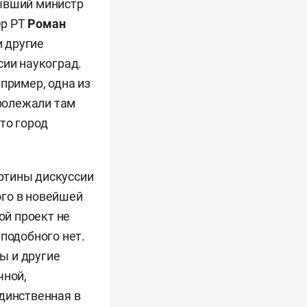
бывший министр
ер РТ
Роман
 другие
сии наукоград.
пример, одна из
пролежали там
что город
ртины дискуссии
ого в новейшей
ой проект не
подобного нет.
сы и другие
чной,
динственная в