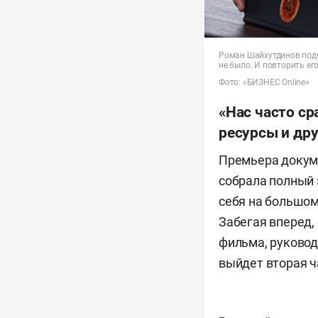
Роман Шайхутдинов подче
не было. И повторить ег
Фото: «БИЗНЕС Online»
«Нас часто ср
ресурсы и др
Премьера докуме
собрала полный 
себя на большом
Забегая вперед, 
фильма, руковод
выйдет вторая ч