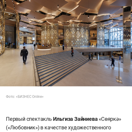
Фото: «БИЗНЕС Online»
Первый спектакль
Ильгиза Зайниева
«Сөяркә»
(«Любовник») в качестве художественного