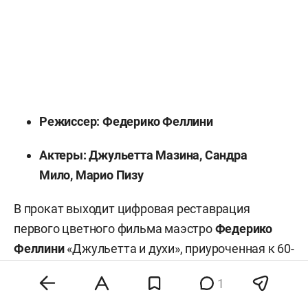
Режиссер: Федерико Феллини
Актеры: Джульетта Мазина, Сандра
Мило, Марио Пизу
В прокат выходит цифровая реставрация
первого цветного фильма маэстро
Федерико
Феллини
«Джульетта и духи», приуроченная к 60-
летию картины. Лента классика кинематографа
1
посвящена его главной музе и супруге