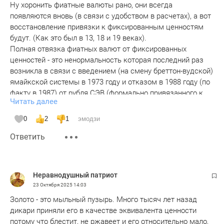
Ну хоронить фиатные валюты рано, они всегда
появляются вновь (в связи с удобством в расчетах), а вот
восстановление привязки к фиксированным ценностям
будут. (Как это был в 13, 18 и 19 веках).
Полная отвязка фиатных валют от фиксированных
ценностей - это ненормальность которая последний раз
возникла в связи с введением (на смену бреттон-вудской)
ямайкской системы в 1973 году и отказом в 1988 году (по
факту в 1987) от рубля СЭВ (формально привязанного к
Читать далее
золоту).
Сейчас действует Базель III который фактически вернул
0
2
1
эмодзи
золоту статус резервной валюты (для целей расчетов и
Ответить
резервирования), что оказало существенное влияние на
иные валюты и их курсы.
Неравнодушный патриот
23 Октября 2025
14:03
Золото - это мыльный пузырь. Много тысяч лет назад
дикари приняли его в качестве эквивалента ценности
потому что блестит, не ржавеет и его относительно мало,