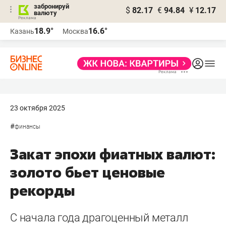
забронируй
$
82.17
€
94.84
¥
12.17
валюту
18.9°
16.6°
Казань
Москва
23 октября 2025
#
финансы
Закат эпохи фиатных валют:
золото бьет ценовые
рекорды
С начала года драгоценный металл