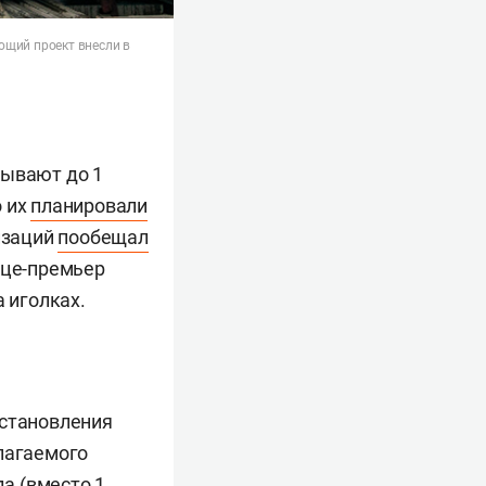
ющий проект внесли в
дывают до 1
о их
планировали
изаций
пообещал
ице-премьер
а иголках.
остановления
лагаемого
да (вместо 1