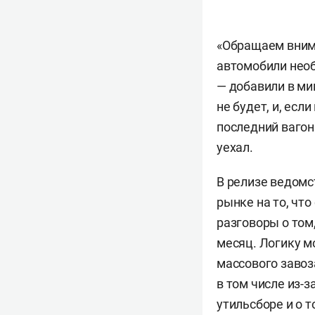
«Обращаем внима
автомобили необ
— добавили в ми
не будет, и, есл
последний вагон 
уехал.
В релизе ведомс
рынке на то, чт
разговоры о том,
месяц. Логику м
массового завоз
в том числе из-
утильсборе и о 