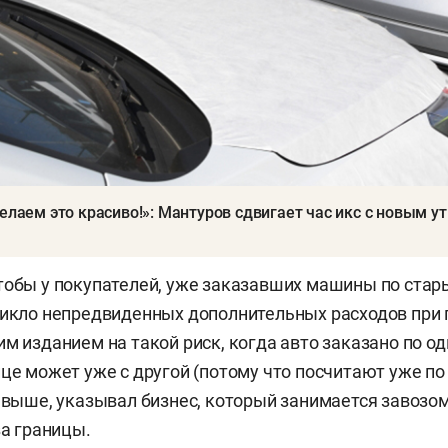
елаем это красиво!»: Мантуров сдвигает час икс с новым у
тобы у покупателей, уже заказавших машины по стар
никло непредвиденных дополнительных расходов при 
м изданием на такой риск, когда авто заказано по од
ице может уже с другой (потому что посчитают уже п
ы выше, указывал бизнес, который занимается завозо
за границы.