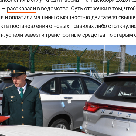
, —
рассказали
в ведомстве. Суть отсрочки в том, чтоб
и и оплатили машины с мощностью двигателя свыше 1
кта постановления о новых правилах либо столкнули
н, успели завезти транспортные средства по старым 