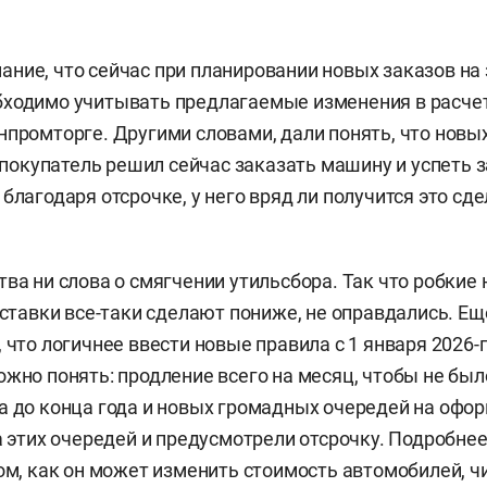
ние, что сейчас при планировании новых заказов н
ходимо учитывать предлагаемые изменения в расчет
нпромторге. Другими словами, дали понять, что новы
и покупатель решил сейчас заказать машину и успеть 
благодаря отсрочке, у него вряд ли получится это сд
тва ни слова о смягчении утильсбора. Так что робкие
о ставки все-таки сделают пониже, не оправдались. Е
 что логичнее ввести новые правила с 1 января 2026-го
ожно понять: продление всего на месяц, чтобы не бы
а до конца года и новых громадных очередей на офор
за этих очередей и предусмотрели отсрочку. Подробнее
том, как он может изменить стоимость автомобилей, ч