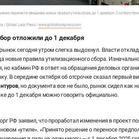
ение перенести введение новых правил утильсбора до 1 декабря. Соответству
a / Global Look Press /
www.globallookpress.com
бор отложили до 1 декабря
рынок сегодня утром слегка выдохнул. Власти откла
да новые правила утилизационного сбора. Изначальн
ря, но кабмин РФ в ответ на обращения деловых орган
ку. В середине октября об отсрочке сказал первый в
антуров
, но документа все не было, рынок сидел как н
чке до 1 декабря можно говорить официально.
рг РФ заявил, что проработал изменения в проект п
 новом «утиле». «Принято решение о переносе предпо
новления в силу на один месяц — с 1 декабря 2025 го