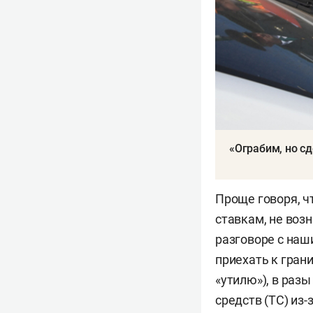
«Ограбим, но сд
Проще говоря, ч
ставкам, не воз
разговоре с наши
приехать к гран
«утилю»), в раз
средств (ТС) из-