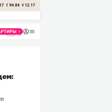
17
€
94.84
¥
12.17
дем:
ев