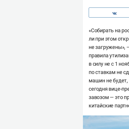
«Собирать на ро
ли при этом отк
не загружены», 
правила утилиза
в силу не с 1 но
по ставкам не с
машин не будет,
сегодня вице-пр
завозом — это п
китайские партн