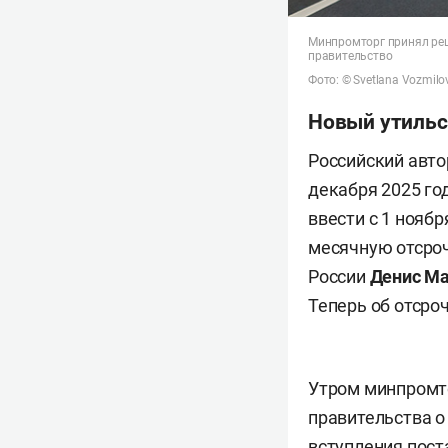
Минпромторг принял реш
правительство
Фото: © Svetlana Vozmilov
Новый утильс
Российский авто
декабря 2025 го
ввести с 1 нояб
месячную отсроч
России
Денис М
Теперь об отсро
Утром минпромто
правительства о
вступления поста