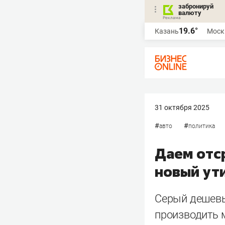
забронируй
валюту
19.6°
Казань
Моск
31 октября 2025
#
#
авто
политика
Даем отср
новый ут
Серый дешевы
производить м