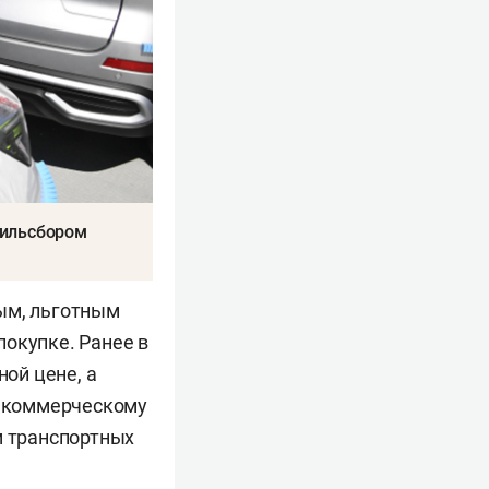
тильсбором
ым, льготным
покупке. Ранее в
ной цене, а
о коммерческому
м транспортных