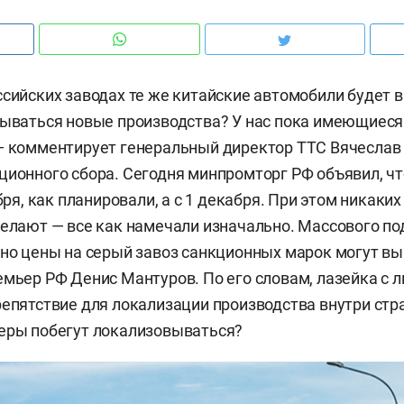
ссийских заводах те же китайские автомобили будет 
рываться новые производства? У нас пока имеющиес
— комментирует генеральный директор ТТС Вячеслав
ционного сбора. Сегодня минпромторг РФ объявил, чт
ября, как планировали, а с 1 декабря. При этом никаки
делают — все как намечали изначально. Массового п
 но цены на серый завоз санкционных марок могут вы
емьер РФ Денис Мантуров. По его словам, лазейка с 
репятствие для локализации производства внутри стр
еры побегут локализовываться?