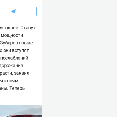
выгоднее. Станут
я мощности
 Зубарев новые
о они вступят
х послаблений
одорожания
расти, заявил
льготным
аны. Теперь