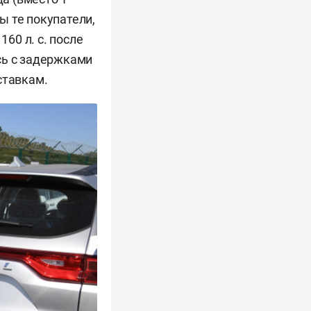
ы те покупатели,
60 л. с. после
сь с задержками
ставкам.