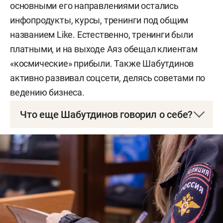
основными его направлениями остались
инфопродукты, курсы, тренинги под общим
названием Like. Естественно, тренинги были
платными, и на выходе Аяз обещал клиентам
«космические» прибыли. Также Шабутдинов
активно развивал соцсети, делясь советами по
ведению бизнеса.
Что еще Шабутдинов говорил о себе?
В одной из популярных соцсетей, где у него на
момент ареста было около 2 млн подписчиков,
себя он называл миллиардером и основателем
бизнес-школы нового поколения номер один в
стране. Говорил о себе, что родом он из простой
семьи, а рос в поселке Куеда Пермского края. К
слову, за место его рождения, помимо Куеды,