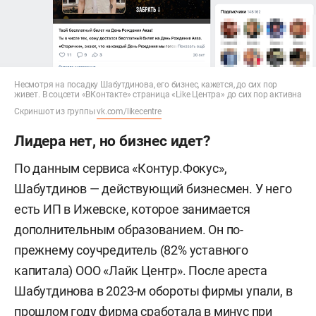
Несмотря на посадку Шабутдинова, его бизнес, кажется, до сих пор
живет. В соцсети «ВКонтакте» страница «Like Центра» до сих пор активна
Скриншот из группы
vk.com/likecentre
Лидера нет, но бизнес идет?
По данным сервиса «Контур.Фокус»,
Шабутдинов — действующий бизнесмен. У него
есть ИП в Ижевске, которое занимается
дополнительным образованием. Он по-
прежнему соучредитель (82% уставного
капитала) ООО «Лайк Центр». После ареста
Шабутдинова в 2023-м обороты фирмы упали, в
прошлом году фирма сработала в минус при