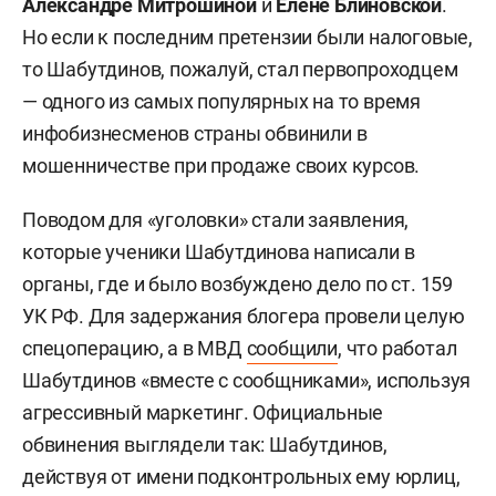
Александре Митрошиной
и
Елене Блиновской
.
первых инфобизнес-проектов России. «Я хорошо
Но если к последним претензии были налоговые,
знаком с их программами — там больше говорят,
то Шабутдинов, пожалуй, стал первопроходцем
как нужно создавать рекламу или как надо
— одного из самых популярных на то время
продавать. Наш подход другой — мы не о
инфобизнесменов страны обвинили в
ремесленничестве, а о построении бизнеса», —
мошенничестве при продаже своих курсов.
говорил он в одном из интервью.
Поводом для «уголовки» стали заявления,
которые ученики Шабутдинова написали в
органы, где и было возбуждено дело по ст. 159
УК РФ. Для задержания блогера провели целую
спецоперацию, а в МВД
сообщили
, что работал
Шабутдинов «вместе с сообщниками», используя
агрессивный маркетинг. Официальные
обвинения выглядели так: Шабутдинов,
действуя от имени подконтрольных ему юрлиц,