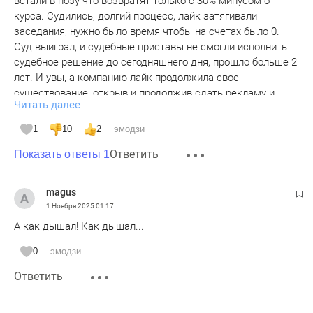
встали в позу что возвратят только с 30% минусом от
курса. Судились, долгий процесс, лайк затягивали
заседания, нужно было время чтобы на счетах было 0.
Суд выиграл, и судебные приставы не смогли исполнить
судебное решение до сегодняшнего дня, прошло больше 2
лет. И увы, а компанию лайк продолжила свое
существование, открыв и продолжив сдать рекламу и
Читать далее
получать деньги через ип оформленным в другом месте, и
работает по сей день. У ГУВД И ПРОКУРАТУРЫ писал
1
10
2
эмодзи
письма, отписки, нет состава преступленная. Где
Ответить
справедливость !?
Показать ответы 1
magus
1 Ноября 2025
01:17
А как дышал! Как дышал...
0
эмодзи
Ответить