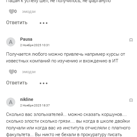
Пацан к успеху шёл, не получилось, не фартануло
0
эмодзи
Ответить
Pausa
2 Ноября 2025
10:31
Получается любого можно привлечь например курсы от
известных компаний по изучению и вхождению в ИТ
0
эмодзи
Ответить
nikline
2 Ноября 2025
18:37
Сколько вас злопыхателей... можно сказать коршунов....
сколько злости сколько грязи.... вы когда в школе двойки
получали или когда вас из института отчисляли с платного
факультета... Вы никто не бехали в прокуратуру писать