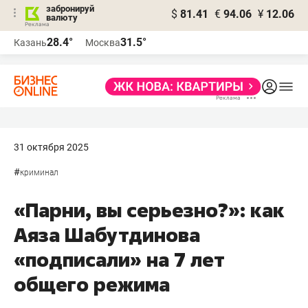
забронируй
$
81.41
€
94.06
¥
12.06
валюту
28.4°
31.5°
Казань
Москва
31 октября 2025
#
криминал
«Парни, вы серьезно?»: как
Аяза Шабутдинова
«подписали» на 7 лет
общего режима