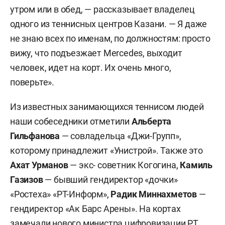
утром или в обед, — рассказывает владелец
одного из теннисных центров Казани. — Я даже
не знаю всех по именам, по должностям: просто
вижу, что подъезжает Mercedes, выходит
человек, идет на корт. Их очень много,
поверьте».
Из известных занимающихся теннисом людей
наши собеседники отметили
Альберта
Гильфанова
— совладельца «Джи-Групп»,
которому принадлежит «Унистрой». Также это
Ахат Урманов
— экс- советник Когогина,
Камиль
Газизов
— бывший гендиректор «дочки»
«Ростеха» «РТ-Информ»,
Радик Миннахметов
—
гендиректор «Ак Барс Арены». На кортах
замечали нового министра цифровизации РТ