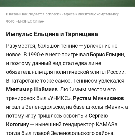
В Казани наблюдается всплеск интереса к любительскому теннису
Фото: «БИЗНЕС Online»
Импульс Ельцина и Тарпищева
Разумеется, большой теннис — увлечение не
новое. В 1990-е в него поигрывал
Борис
Ельцин
,
и поэтому данный вид стал едва ли не
обязательным для политической элиты России.
В Татарстане то же самое. Теннисом увлекался
Минтимер Шаймиев
. Любимым местом его
тренировок был «УНИКС».
Рустам
Минниханов
играл в Зеленодольске, на базе школы «Маяк», а
потому игру пришлось освоить и
Сергею
Когогину
— нынешний гендиректор КАМАЗа
тогда был главой Зеленодольского района.