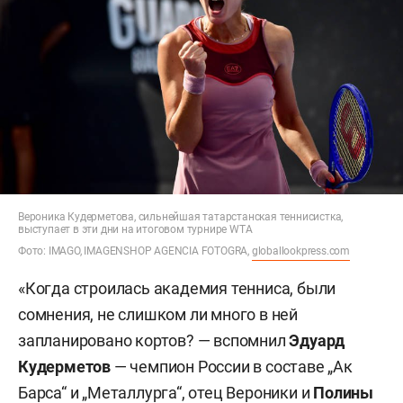
Вероника Кудерметова, сильнейшая татарстанская теннисистка,
выступает в эти дни на итоговом турнире WTA
Фото: IMAGO, IMAGENSHOP AGENCIA FOTOGRA,
globallookpress.com
«Когда строилась академия тенниса, были
сомнения, не слишком ли много в ней
запланировано кортов? — вспомнил
Эдуард
Кудерметов
— чемпион России в составе „Ак
Барса“ и „Металлурга“, отец Вероники и
Полины