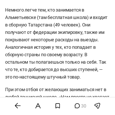
Немного легче тем, кто занимается в
Альметьевске (там бесплатная школа) и входит
в сборную Татарстана (49 человек). Они
получают от федерации экипировку, также им
покрывают некоторые расходы на выезды.
Аналогичная история у тех, кто попадает в
сборную страны по своему возрасту. В
остальном ты полагаешься только на себя. Так
что те, кто добирается до высших ступеней, —
это по-настоящему штучный товар.
При этом отбоя от желающих заниматься нет в
любой теннисной школе. «Нам просто не хватает
кортов, — сетует один из руководителей. —
30
Жалко, что часто родителям это надо больше,