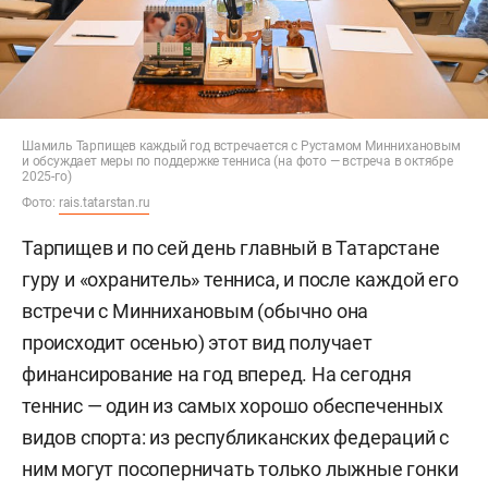
Шамиль Тарпищев каждый год встречается с Рустамом Миннихановым
и обсуждает меры по поддержке тенниса (на фото — встреча в октябре
2025-го)
Фото:
rais.tatarstan.ru
Тарпищев и по сей день главный в Татарстане
гуру и «охранитель» тенниса, и после каждой его
встречи с Миннихановым (обычно она
происходит осенью) этот вид получает
финансирование на год вперед. На сегодня
теннис — один из самых хорошо обеспеченных
видов спорта: из республиканских федераций с
ним могут посоперничать только лыжные гонки