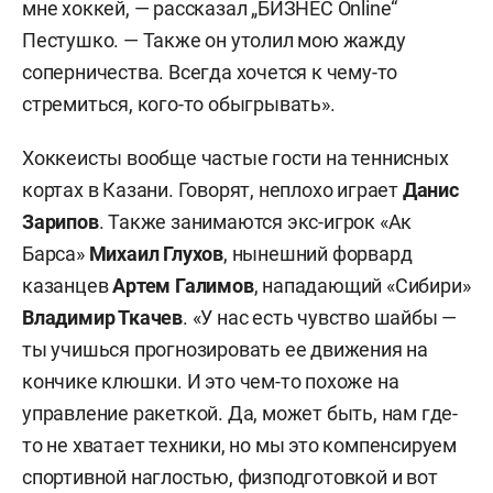
мне хоккей, — рассказал „БИЗНЕС Online“
Пестушко. — Также он утолил мою жажду
соперничества. Всегда хочется к чему-то
стремиться, кого-то обыгрывать».
Хоккеисты вообще частые гости на теннисных
кортах в Казани. Говорят, неплохо играет
Данис
Зарипов
. Также занимаются экс-игрок «Ак
Барса»
Михаил Глухов
, нынешний форвард
казанцев
Артем Галимов
, нападающий «Сибири»
Владимир Ткачев
. «У нас есть чувство шайбы —
ты учишься прогнозировать ее движения на
кончике клюшки. И это чем-то похоже на
управление ракеткой. Да, может быть, нам где-
то не хватает техники, но мы это компенсируем
спортивной наглостью, физподготовкой и вот