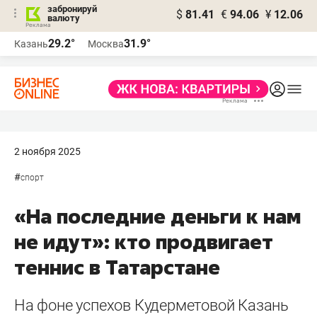
забронируй
$
81.41
€
94.06
¥
12.06
валюту
29.2°
31.9°
Казань
Москва
2 ноября 2025
#
спорт
«На последние деньги к нам
не идут»: кто продвигает
теннис в Татарстане
На фоне успехов Кудерметовой Казань