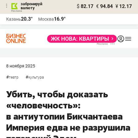
забронируй
$
82.17
€
94.84
¥
12.17
валюту
20.3°
16.9°
Казань
Москва
8 ноября 2025
#
#
театр
культура
Убить, чтобы доказать
«человечность»:
в антиутопии Бикчантаева
Империя едва не разрушила