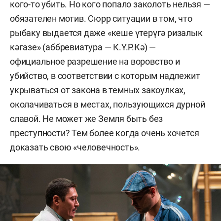
кого-то убить. Но кого попало заколоть нельзя —
обязателен мотив. Сюрр ситуации в том, что
рыбаку выдается даже «кеше үтерүгә ризалык
кәгазе» (аббревиатура — К.Ү.Р.Кә) —
официальное разрешение на воровство и
убийство, в соответствии с которым надлежит
укрываться от закона в темных закоулках,
околачиваться в местах, пользующихся дурной
славой. Не может же Земля быть без
преступности? Тем более когда очень хочется
доказать свою «человечность».