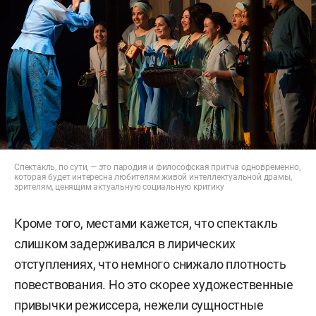
Спектакль, по сути, — это пародия и философская притча одновременно,
которая будет интересна любителям живой интеллектуальной драмы,
зрителям, ценящим актуальную социальную критику
Кроме того, местами кажется, что спектакль
слишком задерживался в лирических
отступлениях, что немного снижало плотность
повествования. Но это скорее художественные
привычки режиссера, нежели сущностные