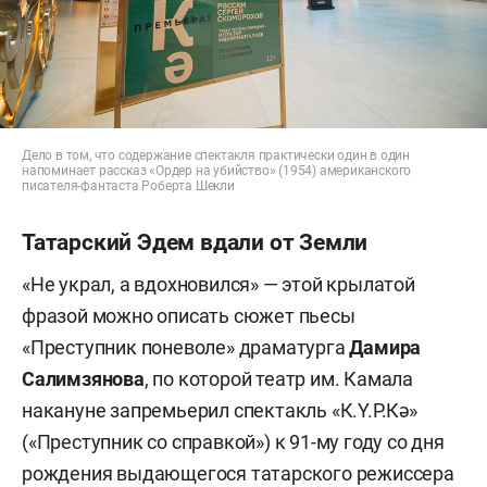
Дело в том, что содержание спектакля практически один в один
напоминает рассказ «Ордер на убийство» (1954) американского
писателя-фантаста Роберта Шекли
Татарский Эдем вдали от Земли
«Не украл, а вдохновился» — этой крылатой
фразой можно описать сюжет пьесы
«Преступник поневоле» драматурга
Дамира
Салимзянова
, по которой театр им. Камала
накануне запремьерил спектакль «К.Ү.Р.Кә»
(«Преступник со справкой») к 91-му году со дня
рождения выдающегося татарского режиссера