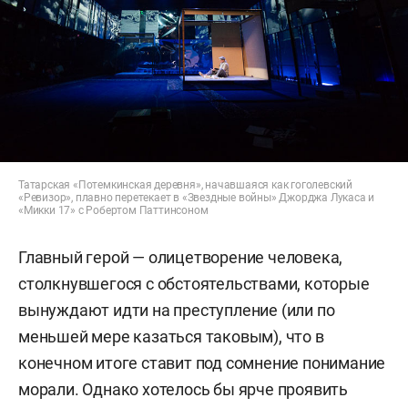
Татарская «Потемкинская деревня», начавшаяся как гоголевский
«Ревизор», плавно перетекает в «Звездные войны» Джорджа Лукаса и
«Микки 17» с Робертом Паттинсоном
Главный герой — олицетворение человека,
столкнувшегося с обстоятельствами, которые
вынуждают идти на преступление (или по
меньшей мере казаться таковым), что в
конечном итоге ставит под сомнение понимание
морали. Однако хотелось бы ярче проявить