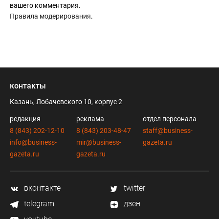
вашего комментария.
Правила модерирования
.
контакты
Казань, Лобачевского 10, корпус 2
редакция
реклама
отдел персонала
8 (843) 202-12-10
8 (843) 203-48-47
staff@business-
info@business-
mir@business-
gazeta.ru
gazeta.ru
gazeta.ru
вконтакте
twitter
telegram
дзен