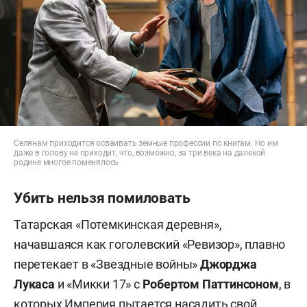
Селянам приходится осваивать земные профессии по книгам. Но им
даже в голову не приходит, что, возможно, за три века на далекой
родине многое поменялось
Убить нельзя помиловать
Татарская «Потемкинская деревня»,
начавшаяся как гоголевский «Ревизор», плавно
перетекает в «Звездные войны»
Джорджа
Лукаса
и «Микки 17» с
Робертом Паттинсоном
, в
которых Империя пытается насадить свой