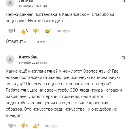
Летнаб
8 Ноября 2025
11:43
Неожиданная постановка в Камаловском. Спасибо за
рецензию. Нужно бы сходить
1
6
1
1
эмодзи
Ответить
Кисекбаш
8 Ноября 2025
14:48
Какие ещё инопланетяне? К чему этот Эзопов язык? Где
новые постановки отражающие исконную национальную
культуру? Почему на сцене нет современного героя?
Ребята тянущие на своём горбу СВО, люди труда - аграрии,
заводчане, учителя, врачи, строители, они видать
недостойны воплощения на сцене.в виде красивых
образов. Это искусство ради искусства , и оно добра не
доведет.
0
3
1
эмодзи