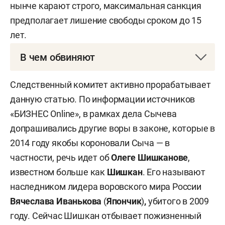
нынче карают строго, максимальная санкция
предполагает лишение свободы сроком до 15
лет.
В чем обвиняют
Уголовное дело в отношении
Романа Сычева
Следственный комитет активно прорабатывает
возбуждено 1 апреля по ч. 4 ст. 159 УК РФ
данную статью. По информации источников
(«Мошенничество в особо крупном размере»), по
«БИЗНЕС Online», в рамках дела Сычева
ч. 3 ст. 163 УК РФ («Вымогательство») и 210.1 УК
допрашивались другие воры в законе, которые в
РФ («Занятие высшего положения в преступной
2014 году якобы короновали Сыча — в
иерархии»).
частности, речь идет об
Олеге Шишканове
,
известном больше как
Шишкан
. Его называют
Само преступление произошло еще в 2022 году,
наследником лидера воровского мира России
когда некий
Рустем Гарипов
проиграл в покер
Вячеслава Иванькова
(
Япончик
)
,
убитого в 2009
1,5 млн рублей трем владельцам нелегального
году. Сейчас Шишкан отбывает пожизненный
игорного клуба Казани —
Андрею Шаронову