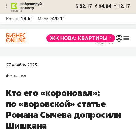
забронируй
$
82.17
€
94.84
¥
12.17
валюту
18.6°
20.1°
Казань
Москва
27 ноября 2025
#
криминал
Кто его «короновал»:
по «воровской» статье
Романа Сычева допросили
Шишкана