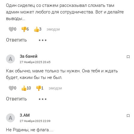
Один сиделец со стажем рассказывал сломать там
админ может любого для сотрудничества. Вот и делайте
выводы…
0
6
3
эмодзи
Ответить
За баней
27 Ноября 2025
20:45
Как обычно, маме только ты нужен. Она тебя и ждать
будет, каким бы ты не был.
0
10
1
эмодзи
Ответить
3.AM
27 Ноября 2025
22:09
Не Родины, не флага....