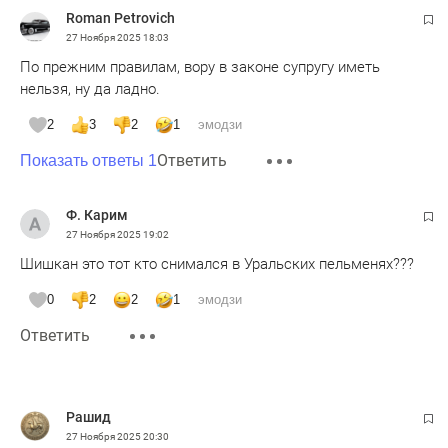
Roman Petrovich
27 Ноября 2025
18:03
По прежним правилам, вору в законе супругу иметь
нельзя, ну да ладно.
2
3
2
1
эмодзи
Ответить
Показать ответы 1
Ф. Карим
27 Ноября 2025
19:02
Шишкан это тот кто снимался в Уральских пельменях???
0
2
2
1
эмодзи
Ответить
Рашид
27 Ноября 2025
20:30