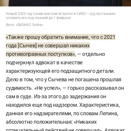
Новый 2026 год Сычев все-таки встретит в СИЗО — суд постановил
оставить его под стражей до 1 февраля
Фото: «БИЗНЕС Online»
«Также прошу обратить внимание, что с 2021
года [Сычев] не совершал никаких
противоправных поступков»
, — отдельно
подчеркнул адвокат в качестве
характеризующей его подзащитного детали.
Дело в том, что у Сычева не погашена прошлая
судимость. «Не успел», — горько рассказывал он
сам в суде. Из-за этого до задержания он
находился еще под надзором. Характеристика,
данная его надзирателями, по словам Лепина,
абсолютно положительная: «Никаких
отрицательный действий не совершал». Адвокат