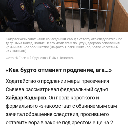
Как рассказывают наши собеседники, сам факт того, что следователи по
делу Сыча наведывались к его «коллегам по цеху», здорово всполошил
криминальное сообщество (на фото: Олег Шишканов, более известный
как Шишкан)
Фото: © Евгений Одиноков, РИА «Новости»
«Как будто отменят продление, ага…»
Ходатайство о продлении меры пресечения
Сычева рассматривал федеральный судья
Хайдар Кадыров
. Он после короткого и
формального «знакомства» с обвиняемым сам
зачитал обращение следствия, просившего
оставить вора в законе под арестом еще на 2