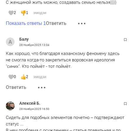
С женщиной жить можно, создавать семью нельзя))))
2
1
эмодзи
Ответить
Показать ответы 1
Балу
28 Ноября 2025
13:34
Как хорошо, что благодаря казанскому феномену здесь
не смогла когда-то закрепиться воровская идеология
"синих". Кто поймёт - тот поймёт.
0
2
эмодзи
Ответить
Aлексей Б.
28 Ноября 2025
16:50
Сидеть для подобных элементов почетно -- подтверждают
статус ...
В чем проблема с осуждением -- статья правильная и по