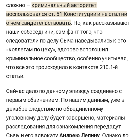
сложно —
криминальный авторитет
Однако проблема не была решена, более того,
воспользовался ст. 51 Конституции и не стал ни
положение Гарипова ухудшилось — с него все
о чем свидетельствовать
. Но, как рассказывают
так же требовали 4 млн рублей, а Сычев заявил,
наши собеседники, сам факт того, что
что BMW с неисправностями, и потребовал 1,3
следователи по делу Сыча наведывались к его
млн рублей, а встреча с вором в законе за той же
«коллегам по цеху», здорово всполошил
игрой в покер была не «на интерес», а на деньги,
криминальное сообщество, особенно учитывая,
т. е. Гарипов проиграл еще 10 млн сверху.
что все это происходило в контексте 210.1-й
статьи.
Тот обратился в полицию за неимением средств
погашения долга — сотрудникам удалось
Сейчас дело по данному эпизоду соединено с
задержать и владельцев игорного клуба, и
первым обвинением. По нашим данным, уже в
Сычева, которому грозит до 15 лет заключения
декабре следствие по объединенному
под стражу.
уголовному делу будет завершено, материалы
расследования для ознакомления передадут
Сычу и его адвокату
Андрею Лепину
. Однако до