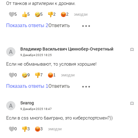
От танков и артилерии к дронам.
5
5
5
2
2
эмодзи
Ответить
Показать ответы 2
Владимир Васильевич Циннобер-Очеретный
9 Декабря 2025
18:25
Если не обманывают, то условия хорошие!
0
9
7
1
эмодзи
Ответить
Показать ответы 1
Svarog
9 Декабря 2025
18:47
Если в css много 6аиграно, это киберспортсмен?))
0
3
3
эмодзи