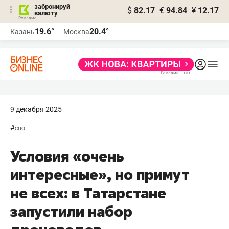
забронируй
$
82.17
€
94.84
¥
12.17
валюту
19.6°
20.4°
Казань
Москва
9 декабря 2025
#
сво
Условия «очень
интересные», но примут
не всех: в Татарстане
запустили набор