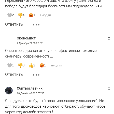
перемены - это хорошо.Я рад, что Шойгу ушел. Успех и
победа будут благодаря беспилотным подразделениям.
2
4
1
эмодзи
Ответить
Экономист
9 Декабря 2025
23:52
Операторы дронов-это суперэффективные тяжелые
снайперы современности...
1
3
2
1
эмодзи
Ответить
Сбитый летчик
10 Декабря 2025
07:58
Я не думаю что будет "гарантированное увольнение". Не
для того дроноводов набирают, отбирают, обучают чтобы
через год демобилизовать!