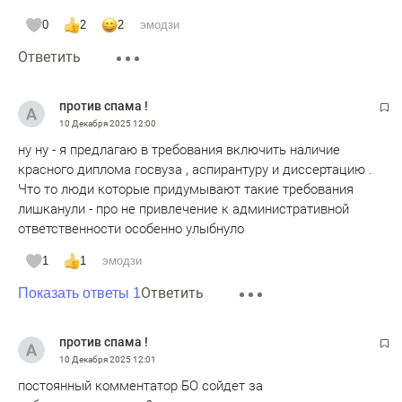
0
2
2
эмодзи
Ответить
против спама !
10 Декабря 2025
12:00
ну ну - я предлагаю в требования включить наличие
красного диплома госвуза , аспирантуру и диссертацию .
Что то люди которые придумывают такие требования
лишканули - про не привлечение к административной
ответственности особенно улыбнуло
1
1
эмодзи
Ответить
Показать ответы 1
против спама !
10 Декабря 2025
12:01
постоянный комментатор БО сойдет за