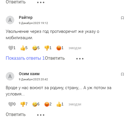
Ответить
Райтер
9 Декабря 2025
19:12
Увольнение через год противоречит же указу о
мобилизации.
1
5
5
1
1
эмодзи
Ответить
Показать ответы 1
Осим хаим
9 Декабря 2025
20:42
Вроде у нас воюют за родину, страну,... А уж потом за
условия...
0
7
6
2
1
эмодзи
Ответить