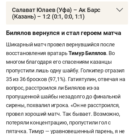
Салават Юлаев (Уфа) – Ак Барс
(Казань) – 1:2 (0:1, 0:0, 1:1)
20 декабря. «Уфа Арена». 8 522 зрителя
Билялов вернулся и стал героем матча
0:1 Фальковский (Фисенко, 10:23)
Шикарный матч провел вернувшийся после
восстановления вратарь
Тимур Билялов
. Во
0:2 Барабанов (Семёнов, Бровкин, 55:05)
многом благодаря его спасениям казанцы
пропустили лишь одну шайбу. Голкипер отразил
1:2 Ефремов (Жаровский, 59:42)
35 из 36 бросков (97,1%). Гатиятулин, отвечая на
Вратари:
Вязовой — Билялов
вопрос, расстроился ли Билялов из-за
пропущенной шайбы незадолго до финальной
сирены, похвалил игрока. «Он не расстроился,
провел хороший матч. Так бывает. Возможно,
потеряли концентрацию, пропустили гол с
пятачка. Тимур — уравновешенный парень, я не