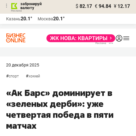
забронируй
$
82.17
€
94.84
¥
12.17
валюту
20.1°
20.1°
Казань
Москва
20 декабря 2025
#
#
спорт
хоккей
«Ак Барс» доминирует в
«зеленых дерби»: уже
четвертая победа в пяти
матчах