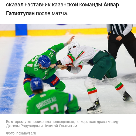
сказал наставник казанской команды
Анвар
Гатиятулин
после матча.
Во втором уже произошла полноценная, но короткая драка между
Джеком Родуолдом и Никитой Лямкиным
Фото:
hcsalavat.ru