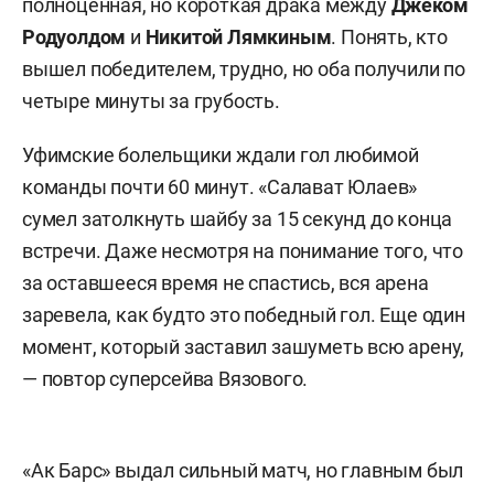
полноценная, но короткая драка между
Джеком
Родуолдом
и
Никитой Лямкиным
. Понять, кто
вышел победителем, трудно, но оба получили по
четыре минуты за грубость.
Уфимские болельщики ждали гол любимой
команды почти 60 минут. «Салават Юлаев»
сумел затолкнуть шайбу за 15 секунд до конца
встречи. Даже несмотря на понимание того, что
за оставшееся время не спастись, вся арена
заревела, как будто это победный гол. Еще один
момент, который заставил зашуметь всю арену,
— повтор суперсейва Вязового.
«Ак Барс» выдал сильный матч, но главным был