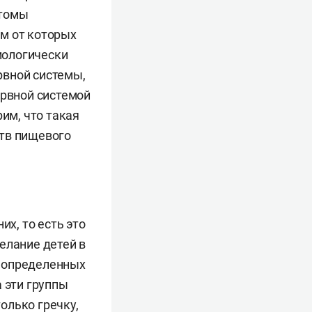
птомы
кого
м от которых
е
биологически
ема пищи.
рвной системы,
е дело».
ервной системой
им, что такая
ств пищевого
ализированного
ть команду
РФ
их, то есть это
елание детей в
 поведения —
р определенных
димые для
 эти группы
 поведения. На
только гречку,