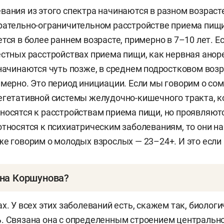
вания из этого спектра начинаются в разном возраст
рательно-ограничительном расстройстве приема пищи,
тся в более раннем возрасте, примерно в 7–10 лет. Е
естных расстройствах приема пищи, как нервная анор
начинаются чуть позже, в среднем подростковом возра
имерно. Это период инициации. Если мы говорим о с
егетативной системы желудочно-кишечного тракта, 
носятся к расстройствам приема пищи, но проявляю
относятся к психиатрическим заболеваниям, то они н
же говорим о молодых взрослых — 23–24+. И это если
нна Коршунова?
 Александровна
— руководитель центра изучения рас
х. У всех этих заболеваний есть, скажем так, биолог
ния, врач-психиатр, психотерапевт.
. Связана она с определенным строением центральн