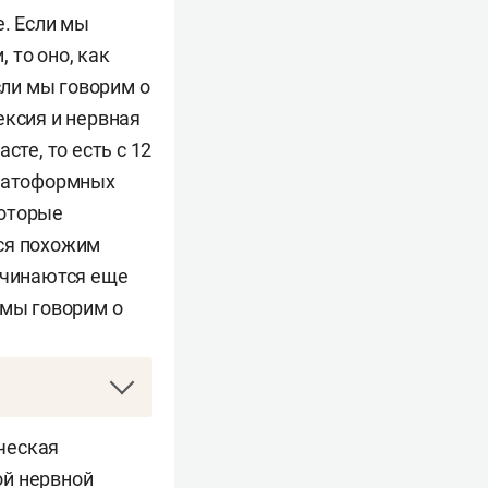
е. Если мы
 то оно, как
сли мы говорим о
ексия и нервная
сте, то есть с 12
оматоформных
которые
тся похожим
ачинаются еще
 мы говорим о
стройств
ическая
ой нервной