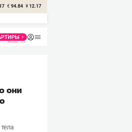
17
€
94.84
¥
12.17
о они
то
 тела