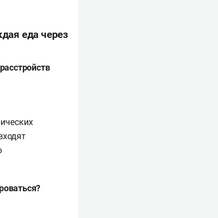
ждая еда через
 расстройств
рических
входят
о
ироваться?