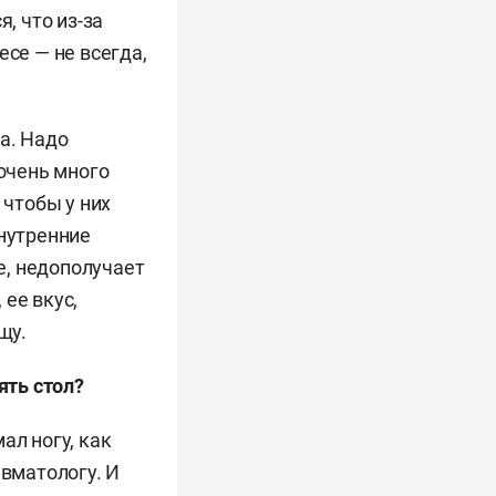
ве и России в
, что из-за
есе — не всегда,
ерапевтических
.
а. Надо
 очень много
(AED —
 чтобы у них
ежегодных
внутренние
йствам пищевого
ие, недополучает
ее вкус,
щу.
ять стол?
ал ногу, как
авматологу. И