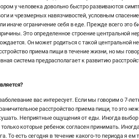
тором у человека довольно быстро развиваются сим
нчила медицинский факультет иерусалимского Еврейс
оги и чрезмерных навязчивостей, условным спасение
адасса» с практикой в первом открывшемся в Израил
или иначе ограничение себя в еде. Прежде всего это 
ном отделении для пациентов с расстройствами при
ричины. Это определенное строение центральной не
ла МГМСУ им. Евдокимова по специальности «лечебно
рождается. Он может родиться с такой центральной н
асстройство приема пищи в течение жизни, но мы говор
рдинатуру РУДН по специальности «психиатрия».
вная система предрасполагает к развитию расстрой
тики Коршунова обнаружила, что в России нет специ
ия расстройств пищевого поведения, и начала собира
является?
 разных областей медицины для создания первого в 
ного центра по изучению и лечению РПП.
аболевание вас интересует. Если мы говорим о 7-летн
раничительное расстройство приема пищи, то это неж
ода был открыт центр изучения расстройств пищевого
 кушать. Неприятные ощущения от еды. Иногда выбо
нный центр, объединяющий все направления, необхо
, только которые ребенок согласен принимать. Иногда
ороннего лечения пациентов с нарушениями пищевого
а. То есть сегодня в течение какого-то периода я ем 