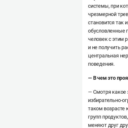
системы, при ко
В 2005 году око
чрезмерной трев
университета «Х
становится так 
специализирован
обусловленные п
В 2009-м окончи
человек с этим 
и не получить р
В 2012 году — о
центральная нер
поведения.
В процессе прак
места для лечен
— В чем это про
специалистов из
специализирован
— Смотря какое з
избирательно-ог
В ноябре 2015 г
таком возрасте
специализирова
групп продуктов
полного и всест
меняют друг друг