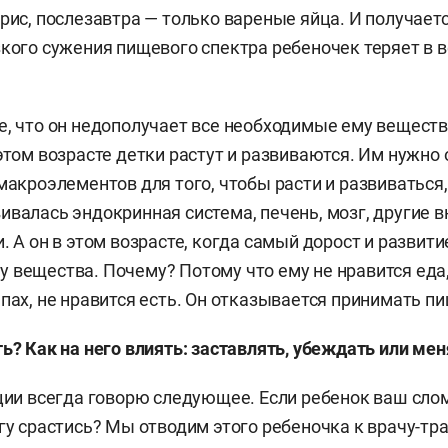
ь центр является уникальным и единственным в Моск
рис, послезавтра — только вареные яйца. И получается
 странах СНГ.
зкого сужения пищевого спектра ребеночек теряет в в
ается разработкой новых диетологических и психот
чения пациентов с нарушениями пищевого поведения
е, что он недополучает все необходимые ему веществ
 этом возрасте детки растут и развиваются. Им нужно
овна является членом международной академии AED 
макроэлементов для того, чтобы расти и развиваться,
ойств пищевого поведения) и принимает участие в 
ивалась эндокринная система, печень, мозг, другие 
CED (ICED — международная конференция по расстро
. А он в этом возрасте, когда самый дорост и развит
 вещества. Почему? Потому что ему не нравится еда, 
пах, не нравится есть. Он отказывается принимать пи
ь? Как на него влиять: заставлять, убеждать или мен
ации всегда говорю следующее. Если ребенок ваш слом
огу срастись? Мы отводим этого ребеночка к врачу-тр