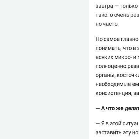
сегодняшний ден
завтра — только 
целом, а также в
такого очень ре
но часто.
Коршунова заним
подходов для ле
Но самое главно
понимать, что в
Анна Александр
всяких микро- и 
Академия расстр
полноценно разв
конференциях I
органы, косточки
поведения).
необходимые ему
консистенция, за
— А что же делат
— Я в этой ситу
заставить эту н