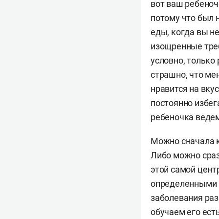
вот ваш ребеноч
потому что был 
еды, когда вы н
изощренные требо
условно, только 
страшно, что ме
нравится на вкус
постоянно избег
ребеночка ведем
Можно сначала к
Либо можно сраз
этой самой цент
определенными п
заболевания раз
обучаем его ест