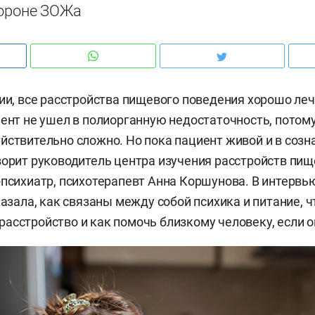
тороне ЗОЖа
гии, все расстройства пищевого поведения хорошо леч
иент не ушел в полиорганную недостаточность, потому
йствительно сложно. Но пока пациент живой и в созн
ворит руководитель центра изучения расстройств пищ
-психиатр, психотерапевт Анна Коршунова. В интерв
казала, как связаны между собой психика и питание, ч
асстройство и как помочь близкому человеку, если о