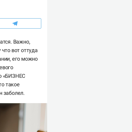
атся. Важно,
 что вот оттуда
ании, его можно
евого
ью «БИЗНЕС
то такое
н заболел.