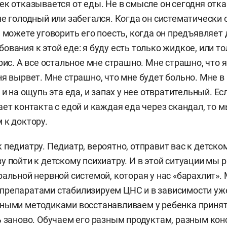
ек отказывается от еды. Не в смысле он сегодня отка
не голодный или забегался. Когда он систематически 
е можете уговорить его поесть, когда он предъявляет
вания к этой еде: я буду есть только жидкое, или тол
рис. А все остальное мне страшно. Мне страшно, что я
ня вырвет. Мне страшно, что мне будет больно. Мне в
 и на ощупь эта еда, и запах у нее отвратительный. Е
ает контакта с едой и каждая еда через скандал, то м
 к доктору.
 педиатру. Педиатр, вероятно, отправит вас к детском
у пойти к детскому психиатру. И в этой ситуации мы р
ральной нервной системой, которая у нас «барахлит».
репаратами стабилизируем ЦНС и в зависимости уже
ными методиками восстанавливаем у ребенка приняти
ь заново. Обучаем его разным продуктам, разным кон