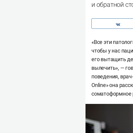
и обратной с
«Все эти патоло
чтобы у нас пац
его вытащить де
вылечить», — го
поведения, врач
Online» она расс
соматоформное р