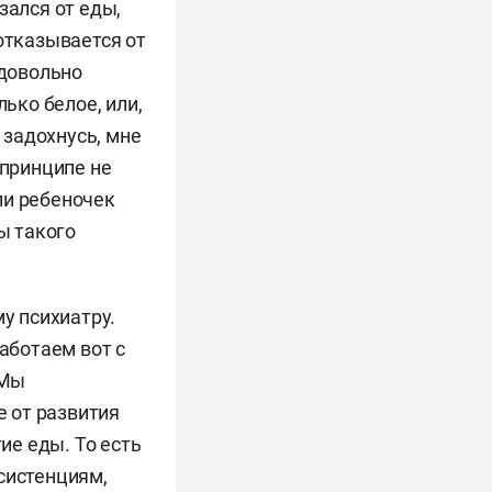
зался от еды,
отказывается от
 довольно
ько белое, или,
 задохнусь, мне
 принципе не
сли ребеночек
ы такого
у психиатру.
аботаем вот с
 Мы
 от развития
е еды. То есть
систенциям,