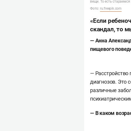
вещи. То есть стараемся
Фото:
ru.freepik.com
«Если ребеноч
скандал, то м
— Анна Александ
пищевого поведе
— Расстройство 
диагнозов. Это 
различные забол
психиатрическим
— В каком возра