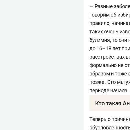
— Разные заболе
говорим об изби
правило, начинае
таких очень изв
булимия, то они 
до 16–18 лет пр
расстройствах в
формально не от
образом и тоже 
позже. Это мы у
периоде начала.
Кто такая А
Коршунова Анна
Теперь о причина
пищевого поведе
обусловленность