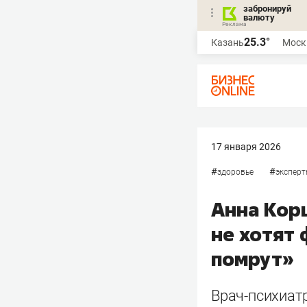
забронируй
валюту
25.3°
Казань
Моск
17 января 2026
#
#
здоровье
эксперт
Анна Корш
не хотят 
помрут»
Врач-психиатр