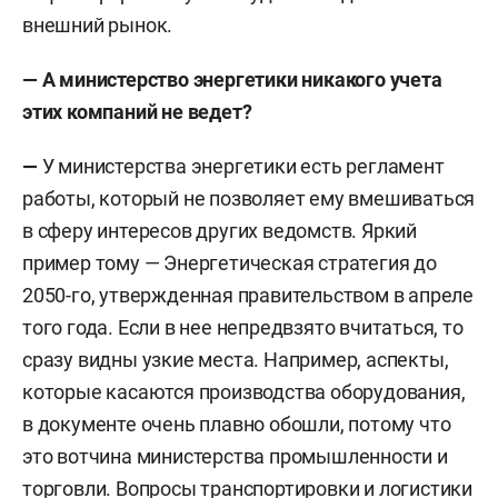
В 2016 году начал работу в качестве главного
внешний рынок.
редактора аналитического онлайн-издания
— А министерство энергетики никакого учета
«Геоэнергетика».
этих компаний не ведет?
В 2022-м издал монографию «Энергетика,
—
У министерства энергетики есть регламент
которая изменила мир».
работы, который не позволяет ему вмешиваться
В сферу его профессиональных интересов и
в сферу интересов других ведомств. Яркий
экспертизы входят мировая энергетика и
пример тому — Энергетическая стратегия до
управление ресурсами, геополитика, атомная
2050-го, утвержденная правительством в апреле
промышленность, а также смежные отрасли —
того года. Если в нее непредвзято вчитаться, то
металлургия и машиностроение. Является
сразу видны узкие места. Например, аспекты,
сторонником развития атомной энергетики в
которые касаются производства оборудования,
России. Широко известен как популяризатор,
в документе очень плавно обошли, потому что
способный доступно и с юмором объяснять
это вотчина министерства промышленности и
сложные отраслевые проблемы.
торговли. Вопросы транспортировки и логистики