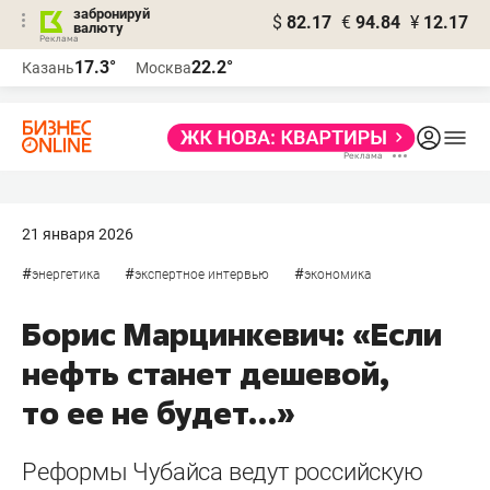
забронируй
$
82.17
€
94.84
¥
12.17
валюту
17.3°
22.2°
Казань
Москва
21 января 2026
#
#
#
энергетика
экспертное интервью
экономика
Борис Марцинкевич: «Если
нефть станет дешевой,
то ее не будет…»
Реформы Чубайса ведут российскую