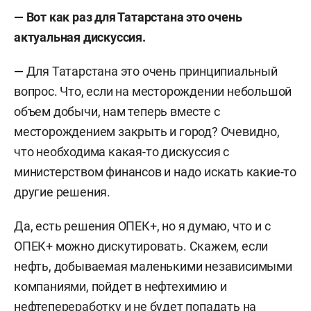
Борис Марцинкевич
родился 16 марта 1966 года
— Вот как раз для Татарстана это очень
в Красноярском крае.
актуальная дискуссия.
В 1991-м окончил физический факультет
—
Для Татарстана это очень принципиальный
Тартуского университета по специальности
вопрос. Что, если на месторождении небольшой
«физик-теоретик».
объем добычи, нам теперь вместе с
месторождением закрыть и город? Очевидно,
Долгое время проживал в Европе, публиковался
что необходима какая-то дискуссия с
там под псевдонимами
Boriss Alestar
и
министерством финансов и надо искать какие-то
Константин Борисов
.
другие решения.
Регулярно выступает в качестве эксперта на
Да, есть решения ОПЕК+, но я думаю, что и с
интернет-порталах, включая и отраслевые
ОПЕК+ можно дискутировать. Скажем, если
конференции, такие как Российская
нефть, добываемая маленькими независимыми
энергетическая неделя и Московский
компаниями, пойдет в нефтехимию и
экономический форум.
нефтепереработку и не будет попадать на