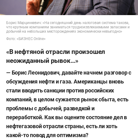
Борис Марцинкевич: «На сегодняшний день налоговая система такова,
что крупным компаниям заниматься трудноизвлекаемыми запасами и
добычей на небольших месторождениях экономически невыгодно»
Фото: «БИЗНЕС Online»
«В нефтяной отрасли произошел
неожиданный рывок…»
— Борис Леонидович, давайте начнем разговор с
обсуждения нефти и газа. Американцы вновь
стали вводить санкции против российских
компаний, в целом сужается рынок сбыта, есть
проблемы с добычей, разведкой и
переработкой. Как вы оцените состояние дел в
нефтегазовой отрасли страны, есть ли хоть
какой-то повод для оптимизма?