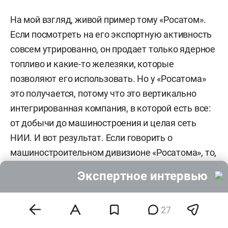
На мой взгляд, живой пример тому «Росатом».
Если посмотреть на его экспортную активность
совсем утрированно, он продает только ядерное
топливо и какие-то железяки, которые
позволяют его использовать. Но у «Росатома»
это получается, потому что это вертикально
интегрированная компания, в которой есть все:
от добычи до машиностроения и целая сеть
НИИ. И вот результат. Если говорить о
машиностроительном дивизионе «Росатома», то,
на мой взгляд, это вообще пример, который
Экспертное интервью
подлежит масштабированию.
Внутри холдинга отсутствует НДС. НДС платится
27
только с конечных продаж. Поэтому