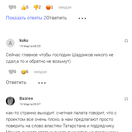
0
5
2
1
эмодзи
Ответить
Показать ответы 2
kuku
19 Марта
08:55
Сейчас главное чтобы господин Шадриков никого не
сдал,а то и обратно не возьмут)
0
6
эмодзи
Ответить
Вазген
19 Марта
09:07
как‑то странно выходит: счетная палата говорит, что с
проектом все очень плохо, а нам предлагают просто
поверить на слово властям Татарстана и подрядчику.