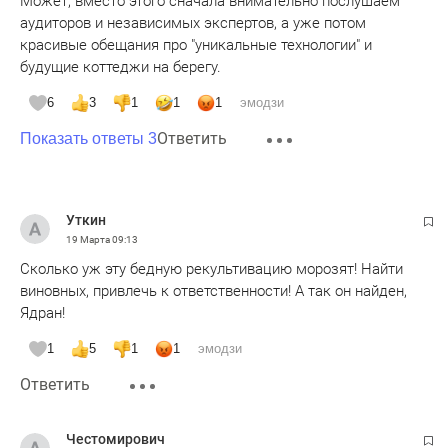
Может, вместо этого сначала внимательно послушаем
аудиторов и независимых экспертов, а уже потом
красивые обещания про "уникальные технологии" и
будущие коттеджи на берегу.
6
3
1
1
1
эмодзи
Ответить
Показать ответы 3
Уткин
19 Марта
09:13
Сколько уж эту бедную рекультивацию морозят! Найти
виновных, привлечь к ответственности! А так он найден,
Ядран!
1
5
1
1
эмодзи
Ответить
Честомирович