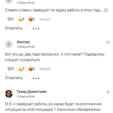
19 Марта
09:23
Ставим ставки, завершит ли ядран работы в этом году....)))
2
4
1
эмодзи
Ответить
Златоус
19 Марта
09:48
Вот это да, два года просрочки. А что такое? Подрядчику
следует ускориться.
0
3
1
эмодзи
Ответить
Тахир Давлетшин
19 Марта
09:49
М.б. и завершат работы, ео какая будет экологическая
ситуация на этой площадке ? Насколько обезврежены