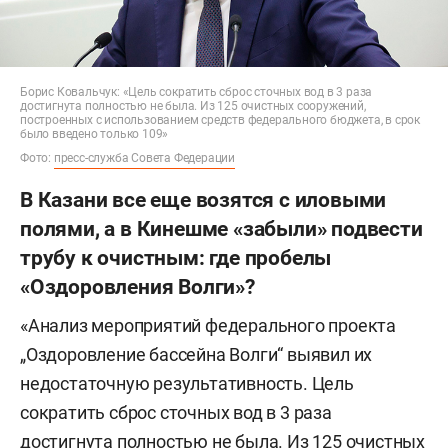
Борис Ковальчук: «Цель сократить сброс сточных вод в 3 раза
достигнута полностью не была. Из 125 очистных сооружений,
построенных с использованием средств федерального бюджета, в срок
было введено только 109»
Фото:
пресс-служба Совета Федерации
В Казани все еще возятся с иловыми
полями, а в Кинешме «забыли» подвести
трубу к очистным: где пробелы
«Оздоровления Волги»?
«Анализ мероприятий федерального проекта
„Оздоровление бассейна Волги“ выявил их
недостаточную результативность. Цель
сократить сброс сточных вод в 3 раза
достигнута полностью не была. Из 125 очистных