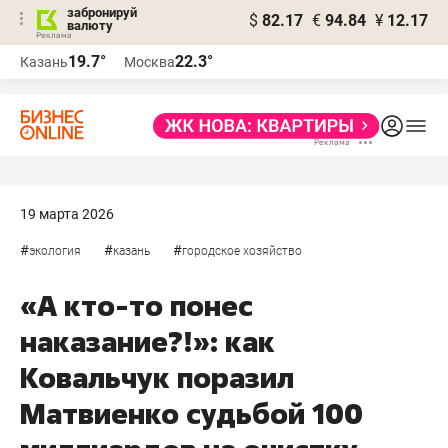
забронируй
$
82.17
€
94.84
¥
12.17
валюту
19.7°
22.3°
Казань
Москва
19 марта 2026
#
#
#
экология
казань
городское хозяйство
«А кто-то понес
наказание?!»: как
Ковальчук поразил
Матвиенко судьбой 100