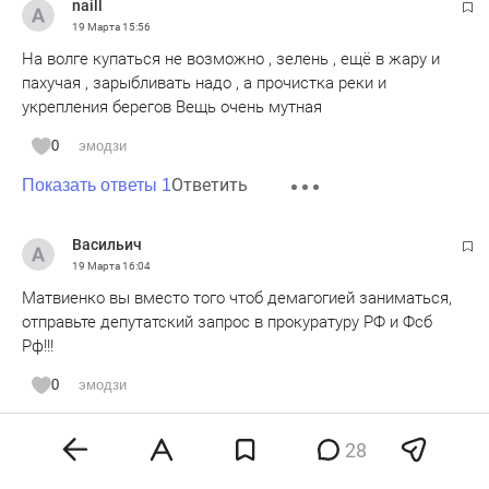
naill
19 Марта
15:56
На волге купаться не возможно , зелень , ещё в жару и
пахучая , зарыбливать надо , а прочистка реки и
укрепления берегов Вещь очень мутная
0
эмодзи
Ответить
Показать ответы 1
Васильич
19 Марта
16:04
Матвиенко вы вместо того чтоб демагогией заниматься,
отправьте депутатский запрос в прокуратуру РФ и Фсб
Рф!!!
0
эмодзи
Ответить
28
Васильич