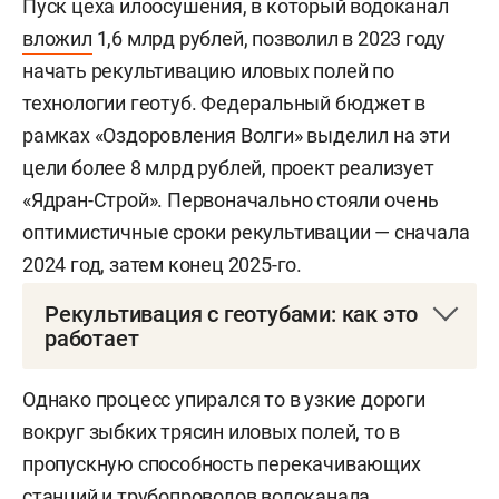
Пуск цеха илоосушения, в который водоканал
вложил
1,6 млрд рублей, позволил в 2023 году
начать рекультивацию иловых полей по
технологии геотуб. Федеральный бюджет в
рамках «Оздоровления Волги» выделил на эти
цели более 8 млрд рублей, проект реализует
«Ядран-Строй». Первоначально стояли очень
оптимистичные сроки рекультивации — сначала
2024 год, затем конец 2025-го.
Рекультивация с геотубами: как это
работает
Сначала была построена система бассейнов
Однако процесс упирался то в узкие дороги
переработки ила — комплекс с дренажными
вокруг зыбких трясин иловых полей, то в
трубами и насосной станцией. На дне каждой
пропускную способность перекачивающих
карты уложили многослойный пирог из
станций и трубопроводов водоканала.