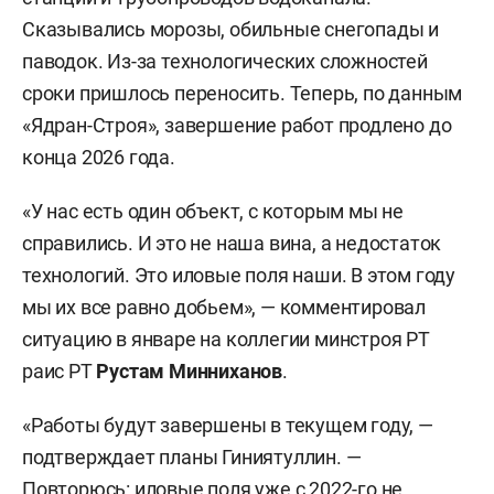
геомембран, щебня и дренажных труб, который
Сказывались морозы, обильные снегопады и
изолирует ил от земли. Затем ил в смеси с
паводок. Из-за технологических сложностей
биореагентами закачали в геотубы —
сроки пришлось переносить. Теперь, по данным
геотекстильные контейнеры вместимостью
«Ядран-Строя», завершение работ продлено до
более 1 тыс. кубометров. В результате процесса
конца 2026 года.
образуются твердые и взвешенные вещества, а
освобожденная от них вода через поры
«У нас есть один объект, с которым мы не
мембраны выдавливается наружу, собирается в
справились. И это не наша вина, а недостаток
резервуары и направляется обратно на
технологий. Это иловые поля наши. В этом году
очистные сооружения. На следующих этапах
мы их все равно добьем», — комментировал
работ геотубы укладываются обратно в
ситуацию в январе на коллегии минстроя РТ
котлован, откуда был откачан ил. После чего
раис РТ
Рустам Минниханов
.
делается обезвоживание, и тубы засыпаются
«Работы будут завершены в текущем году, —
песком и грунтом. Нагрузка внутри тубы
подтверждает планы Гиниятуллин. —
спрессовывает вещества, а реагенты их
Повторюсь: иловые поля уже с 2022-го не