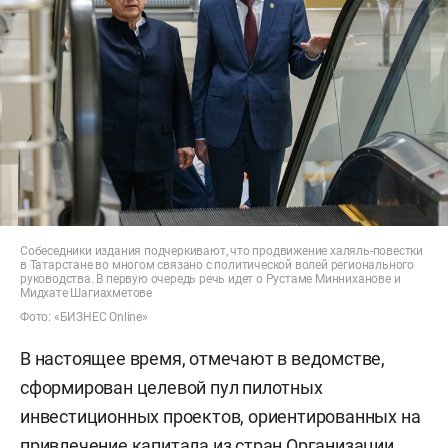
Собеседники издания подчеркивают, что продвижение халяль-повестки
в Татарстане во многом связано с политической волей регионального
руководства. В первую очередь речь идет о Рустаме Минниханове и
Мидхате Шагиахметове
Фото: «БИЗНЕС Online»
В настоящее время, отмечают в ведомстве,
сформирован целевой пул пилотных
инвестиционных проектов, ориентированных на
привлечение капитала из стран Организации