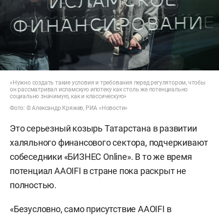
«Нужно создать такие условия и требования перед регулятором, чтобы
он рассматривал исламскую ипотеку как столь же потенциально
социально значимую, как и классическую»
Фото: © Александр Кряжев, РИА «Новости»
Это серьезный козырь Татарстана в развитии
халяльного финансового сектора, подчеркивают
собеседники «БИЗНЕС Online». В то же время
потенциал AAOIFI в стране пока раскрыт не
полностью.
«Безусловно, само присутствие AAOIFI в