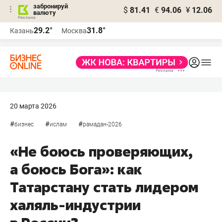
забронируй
$
81.41
€
94.06
¥
12.06
валюту
29.2°
31.8°
Казань
Москва
20 марта 2026
#
#
#
бизнес
ислам
рамадан-2026
«Не боюсь проверяющих,
а боюсь Бога»: как
Татарстану стать лидером
халяль-индустрии