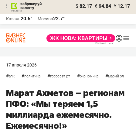
забронируй
$
82.17
€
94.84
¥
12.17
валюту
20.6°
22.7°
Казань
Москва
17 апреля 2026
#
#
#
#
#
апк
политика
госсовет рт
экономика
марий эл
Марат Ахметов – регионам
ПФО: «Мы теряем 1,5
миллиарда ежемесячно.
Ежемесячно!»