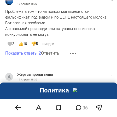
17 Апреля
18:38
Проблема в том что на полках магазинов стоит
фальсификат, под видом и по ЦЕНЕ настоящего молока.
Вот главная проблема.
А с пальмой производители натуральноно молока
конкурировать не могут.
2
10
5
эмодзи
Ответить
Показать ответы 2
Жертва пропаганды
17 Апреля
18:39
Вроде не бездельники и могли бы жить (как у Христа за
Политика
пазухой) что не так с этим народом (населением)?
1
3
2
2
1
эмодзи
36
Ответить