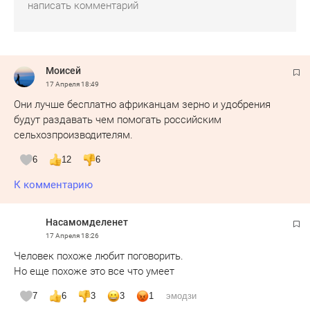
Moисeй
17 Апреля
18:49
Они лучше бесплатно африканцам зерно и удобрения
будут раздавать чем помогать российским
сельхозпроизводителям.
6
12
6
К комментарию
Насамомделенет
17 Апреля
18:26
Человек похоже любит поговорить.
Но еще похоже это все что умеет
7
6
3
3
1
эмодзи