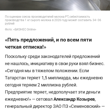
По оценкам союза производителей молока РТ, себестоимость
производства 1 кг сырого молока в 2026 году может составить 34–36
рублей
Фото: «БИЗНЕС Online»
«Пять предложений, и по всем пяти
четкая отписка!»
Поскольку среди законодателей предложений
не нашлось, инициативу в свои руки взял бизнес.
«Сегодня мы в тяжелом положении. Если
Татарстан теряет 1,5 миллиарда, мы ежедневно
сегодня теряем 2 миллиона рублей.
Предприятие теряет, недополучает эти деньги
ежедневно!» — сетовал
Александр
Козырев
,
генеральный директор ЗАО ПЗ «Семеновский» —