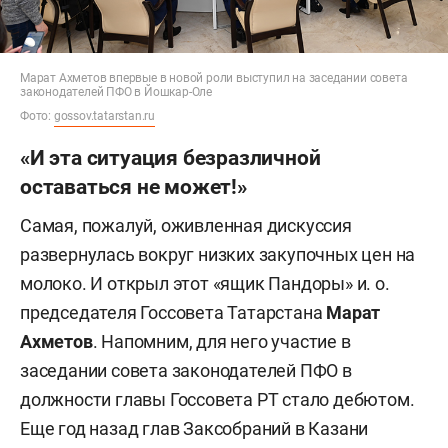
Марат Ахметов впервые в новой роли выступил на заседании совета
законодателей ПФО в Йошкар-Оле
Фото:
gossov.tatarstan.ru
«И эта ситуация безразличной
оставаться не может!»
Самая, пожалуй, оживленная дискуссия
развернулась вокруг низких закупочных цен на
молоко. И открыл этот «ящик Пандоры» и. о.
председателя Госсовета Татарстана
Марат
Ахметов
. Напомним, для него участие в
заседании совета законодателей ПФО в
должности главы Госсовета РТ стало дебютом.
Еще год назад глав Заксобраний в Казани