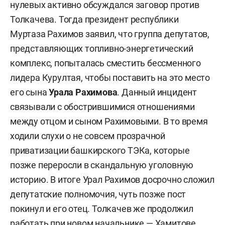
нулевых активно обсуждался заговор против
Толкачева. Тогда президент республики
Муртаза Рахимов заявил, что группа депутатов,
представляющих топливно-энергетический
комплекс, попыталась сместить бессменного
лидера Курултая, чтобы поставить на это место
его сына
Урала Рахимова
. Данный инцидент
связывали с обострившимися отношениями
между отцом и сыном Рахимовыми. В то время
ходили слухи о не совсем прозрачной
приватизации башкирского ТЭКа, которые
позже переросли в скандальную уголовную
историю. В итоге Урал Рахимов досрочно сложил
депутатские полномочия, чуть позже пост
покинул и его отец. Толкачев же продолжил
работать при новом начальнике — Хамитове.