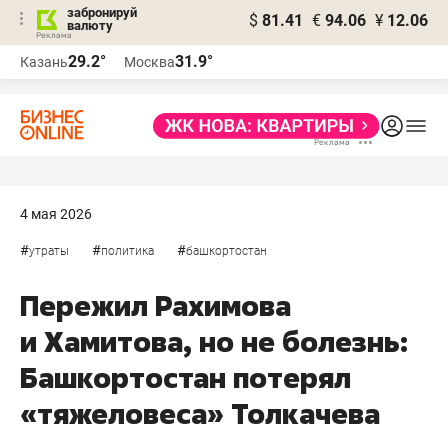
забронируй
$
81.41
€
94.06
¥
12.06
валюту
29.2°
31.9°
Казань
Москва
4 мая 2026
#
#
#
утраты
политика
башкортостан
Пережил Рахимова
и Хамитова, но не болезнь:
Башкортостан потерял
«тяжеловеса» Толкачева