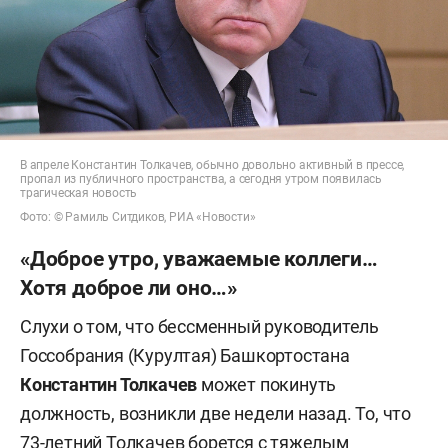
В апреле Константин Толкачев, обычно довольно активный в прессе,
пропал из публичного пространства, а сегодня утром появилась
трагическая новость
Фото: © Рамиль Ситдиков, РИА «Новости»
«Доброе утро, уважаемые коллеги…
Хотя доброе ли оно…»
Слухи о том, что бессменный руководитель
Госсобрания (Курултая) Башкортостана
Константин Толкачев
может покинуть
должность, возникли две недели назад. То, что
73-летний Толкачев борется с тяжелым