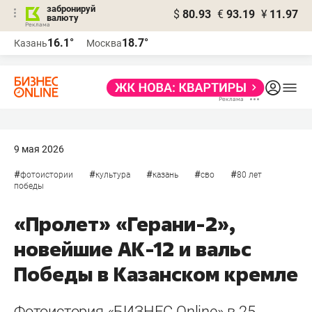
забронируй
$
80.93
€
93.19
¥
11.97
валюту
16.1°
18.7°
Казань
Москва
9 мая 2026
#
#
#
#
#
фотоистории
культура
казань
сво
80 лет
победы
«Пролет» «Герани-2»,
новейшие АК-12 и вальс
Победы в Казанском кремле
Фотоистория «БИЗНЕС Online» в 25