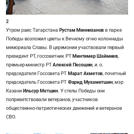
Утром раис Татарстана
Рустам Минниханов
в парке
Победы возложил цветы к Вечному огню колоннады
мемориала Славы. В церемонии участвовали первый
президент РТ, госсоветник РТ
Минтимер Шаймиев
,
премьер-министр РТ
Алексей Песошин
, и. о.
председателя Госсовета РТ
Марат Ахметов
, почетный
председатель Госсовета РТ
Фарид Мухаметшин
, мэр
Казани
Ильсур Метшин
. У стелы Победы они
поприветствовали ветеранов, участников
общественно-патриотических движений и ветеранов
СВО.