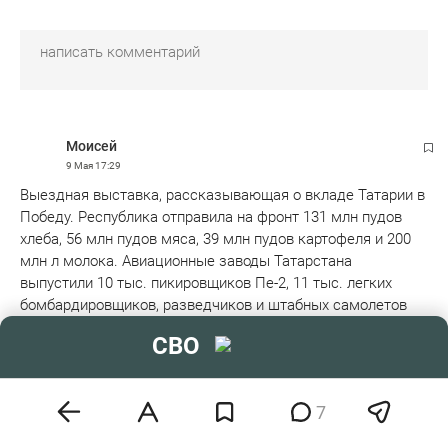
Moисeй
9 Мая
17:29
Выездная выставка, рассказывающая о вкладе Татарии в
Победу. Республика отправила на фронт 131 млн пудов
хлеба, 56 млн пудов мяса, 39 млн пудов картофеля и 200
млн л молока. Авиационные заводы Татарстана
выпустили 10 тыс. пикировщиков Пе-2, 11 тыс. легких
бомбардировщиков, разведчиков и штабных самолетов
По-2 и 79 дальних тяжелых бомбардировщиков Пе-8.
СВО
Здесь приняли 70 эвакуированных предприятий,
развернули 70 эвакогоспиталей.
Читать далее
7
И сотни тысяч своих жизней
4
4
1
эмодзи