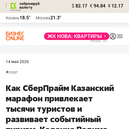
забронируй
$
82.17
€
94.84
¥
12.17
валюту
18.5°
21.3°
Казань
Москва
14 мая 2026
#
спорт
Как СберПрайм Казанский
марафон привлекает
тысячи туристов и
развивает событийный