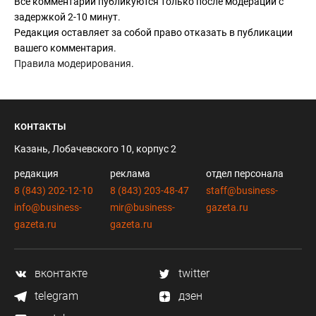
Все комментарии публикуются только после модерации с
задержкой 2-10 минут.
Редакция оставляет за собой право отказать в публикации
вашего комментария.
Правила модерирования
.
контакты
Казань, Лобачевского 10, корпус 2
редакция
реклама
отдел персонала
8 (843) 202-12-10
8 (843) 203-48-47
staff@business-
info@business-
mir@business-
gazeta.ru
gazeta.ru
gazeta.ru
вконтакте
twitter
telegram
дзен