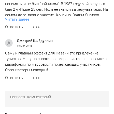
понимать, я не был "чайником". В 1987 году мой результат
был 2 ч 41мин 25 сек. Но, я не гнался за результатами. На
самом деле, важно участие. Конечно, Вадим Янгиров -
Читать далее
просто ГИГАНТ! возродить Марафон в Казани, и так
раскрутить его! Класс! Только, просьба, не забывайте
Ответить
историю! Вспомните Павла Павловича Морева и его
соратников. Они стояли у истоков Казанского Марафона.
Дмитрий Шайдуллин
15 Мая
05:45
Самый главный эффект для Казани это привлечение
туристов. Не одно спортивное мероприятие не сравнится с
марафоном по массовости приезжающих участников.
Организаторы молодцы!
Ответить