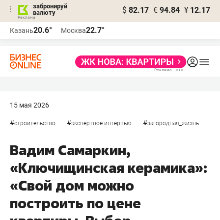
забронируй
$
82.17
€
94.84
¥
12.17
валюту
20.6°
22.7°
Казань
Москва
15 мая 2026
#
#
#
строительство
экспертное интервью
загородная_жизнь
Вадим Самаркин,
«Ключищинская керамика»:
«Свой дом можно
построить по цене