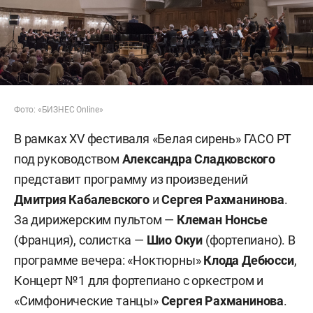
Фото: «БИЗНЕС Online»
В рамках XV фестиваля «Белая сирень» ГАСО РТ
под руководством
Александра Сладковского
представит программу из произведений
Дмитрия Кабалевского
и
Сергея Рахманинова
.
За дирижерским пультом —
Клеман Нонсье
(Франция), солистка —
Шио Окуи
(фортепиано). В
программе вечера: «Ноктюрны»
Клода Дебюсси
,
Концерт №1 для фортепиано с оркестром и
«Симфонические танцы»
Сергея Рахманинова
.