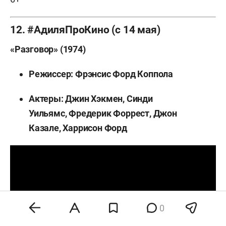
12. #АдиляПроКино (с 14 мая)
«Разговор» (1974)
Режиссер: Фрэнсис Форд Коппола
Актеры: Джин Хэкмен, Синди
Уильямс, Фредерик Форрест, Джон
Казале, Харрисон Форд
0