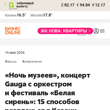
забронируй
$
82.17
€
94.84
¥
12.17
валюту
16.5°
17.8°
Казань
Москва
16 мая 2026
#
#
афиша
развлечения
«Ночь музеев», концерт
Gauga с оркестром
и фестиваль «Белая
сирень»: 15 способов