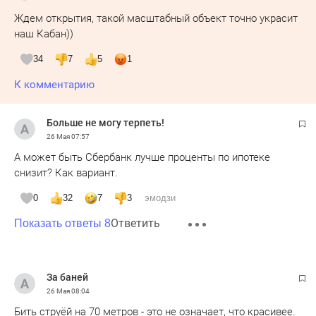
Ждем открытия, такой масштабный объект точно украсит
наш Кабан))
34
7
5
1
К комментарию
Больше не могу терпеть!
26 Мая
07:57
А может быть Сбербанк лучше проценты по ипотеке
снизит? Как вариант.
0
32
7
3
эмодзи
Ответить
Показать ответы 8
За баней
26 Мая
08:04
Бить струёй на 70 метров - это не означает, что красивее.