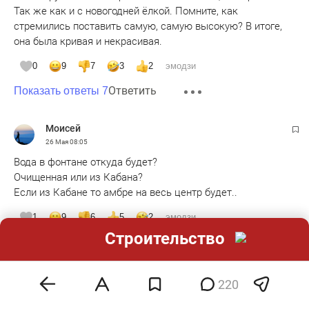
Так же как и с новогодней ёлкой. Помните, как
стремились поставить самую, самую высокую? В итоге,
она была кривая и некрасивая.
0
9
7
3
2
эмодзи
Ответить
Показать ответы 7
Moисeй
26 Мая
08:05
Вода в фонтане откуда будет?
Очищенная или из Кабана?
Если из Кабане то амбре на весь центр будет..
1
9
6
5
2
эмодзи
Строительство
Ответить
Показать ответы 7
220
рустик.1982