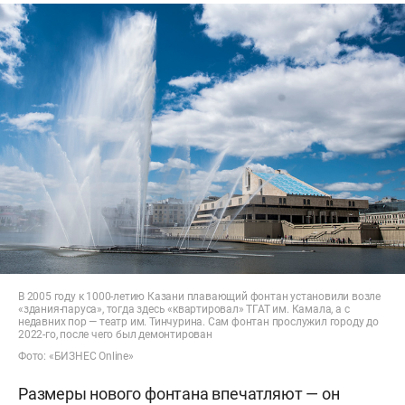
В 2005 году к 1000-летию Казани плавающий фонтан установили возле
«здания-паруса», тогда здесь «квартировал» ТГАТ им. Камала, а с
недавних пор — театр им. Тинчурина. Сам фонтан прослужил городу до
2022-го, после чего был демонтирован
Фото: «БИЗНЕС Online»
Размеры нового фонтана впечатляют — он