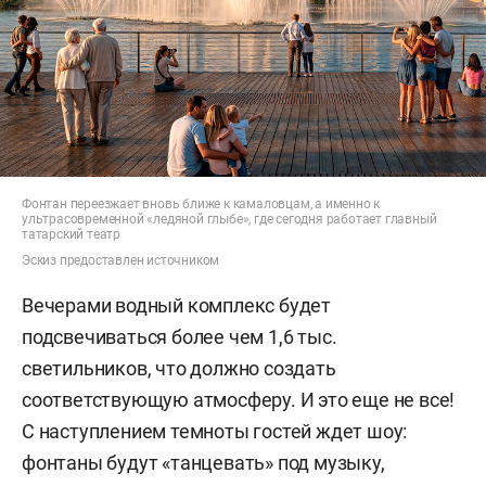
Фонтан переезжает вновь ближе к камаловцам, а именно к
ультрасовременной «ледяной глыбе», где сегодня работает главный
татарский театр
Эскиз предоставлен источником
Вечерами водный комплекс будет
подсвечиваться более чем 1,6 тыс.
светильников, что должно создать
соответствующую атмосферу. И это еще не все!
С наступлением темноты гостей ждет шоу:
фонтаны будут «танцевать» под музыку,