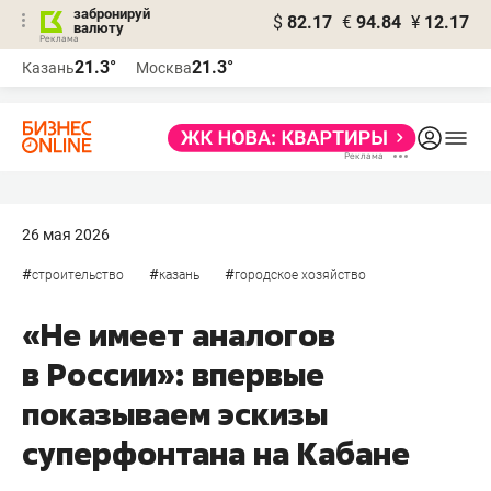
забронируй
$
82.17
€
94.84
¥
12.17
валюту
21.3°
21.3°
Казань
Москва
26 мая 2026
#
#
#
строительство
казань
городское хозяйство
«Не имеет аналогов
в России»: впервые
показываем эскизы
суперфонтана на Кабане