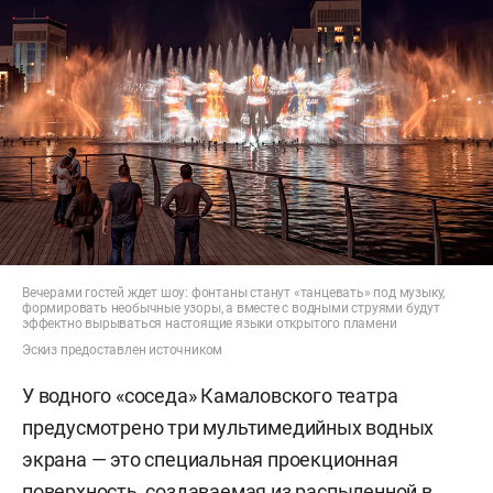
Вечерами гостей ждет шоу: фонтаны станут «танцевать» под музыку,
формировать необычные узоры, а вместе с водными струями будут
эффектно вырываться настоящие языки открытого пламени
Эскиз предоставлен источником
У водного «соседа» Камаловского театра
предусмотрено три мультимедийных водных
экрана — это специальная проекционная
поверхность, создаваемая из распыленной в