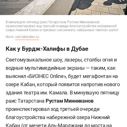
В минувшую пятницу раис Татарстана Рустам Минниханов
проинспектировал ход третьей очереди благоустройства набережной
озера Нижний Кабан и призвал «не снижать набранных темпов» работ
Фото:
rais.tatarstan.ru
Как у Бурдж-Халифы в Дубае
Светомузыкальное шоу, лазеры, столбы огня и
водные мультимедийные экраны — таким, как
выяснил «БИЗНЕС Online», будет мегафонтан на
озере Кабан, который появится напротив нового
здания театра им. Камала. В минувшую пятницу
раис Татарстана
Рустам Минниханов
проинспектировал ход третьей очереди
благоустройства набережной озера Нижний
Кабан (от мечети Аль-Марджани до моста на