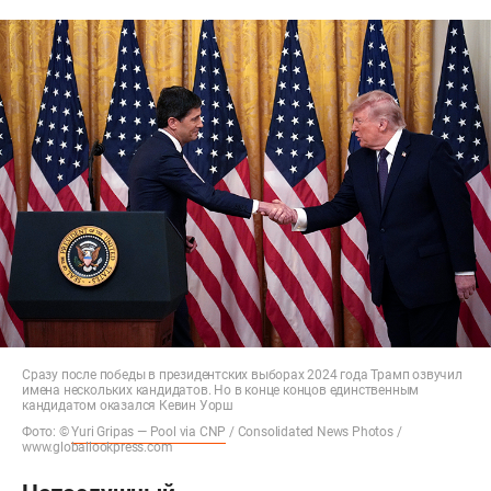
Сразу после победы в президентских выборах 2024 года Трамп озвучил
имена нескольких кандидатов. Но в конце концов единственным
кандидатом оказался Кевин Уорш
Фото: ©
Yuri Gripas — Pool via CNP
/ Consolidated News Photos /
www.globallookpress.com