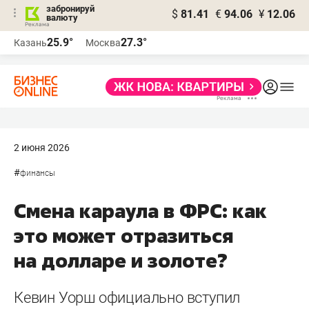
забронируй
$
81.41
€
94.06
¥
12.06
валюту
25.9°
27.3°
Казань
Москва
2 июня 2026
#
финансы
Смена караула в ФРС: как
это может отразиться
на долларе и золоте?
Кевин Уорш официально вступил