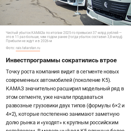
Чистый убыток КАМАЗа по итогам 2025-го превысил 37 млрд рублей —
это в 11 раз больше, чем годом ранее (тогда убыток составил 3,8 млрд).
Прибыли не ждут и в 2026-м
Фото:
rais.tatarstan.ru
Инвестпрограммы сократились втрое
Точку роста компания видит в сегменте новых
современных автомобилей (поколение К5).
КАМАЗ значительно расширил модельный ряд в
этом сегменте, уже начали продаваться
развозные грузовики двух типов (формулы 6×2 и
4×2), которые постепенно занимают заметную
долю рынка и «уходят» к крупным российским
ретейлерам. В модельный ряд К5 вложено более