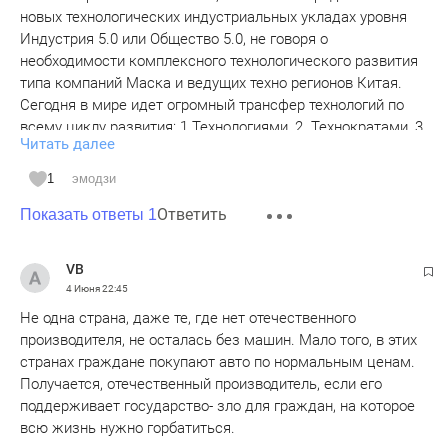
новых технологических индустриальных укладах уровня
Индустрия 5.0 или Общество 5.0, не говоря о
необходимости комплексного технологического развития
типа компаний Маска и ведущих техно регионов Китая.
Сегодня в мире идет огромный трансфер технологий по
всему циклу развития: 1.Технологиями, 2. Технократами, 3.
Читать далее
Акселератами, 4. Стартапами, 5. Венчурными фондами, 6.
Техно предприятиями уровня Индустрии 5.0, с вертикально
1
эмодзи
интегрированными техно корпорациями, Технополисами и
Ответить
Техно регионами. Сегодня так способны развиваться
Показать ответы 1
только Китай и компании Маска. в РФ создать такое
комплексное межотраслевое техно развитие можно
VB
только на основе комплексных Федеральных целевых
4 Июня
22:45
программы. Но сегодня ни один регион не может пока
Не одна страна, даже те, где нет отечественного
подготовит такую ФЦП. Так развивается только Дальний
производителя, не осталась без машин. Мало того, в этих
Восток и то, это не переход на новый техно или
странах граждане покупают авто по нормальным ценам.
Индустриальный уклад, а чистый трансфер китайских и
Получается, отечественный производитель, если его
других компаний.
поддерживает государство- зло для граждан, на которое
Может в 2027 году на очередном ПМЭФ мы услышим о
всю жизнь нужно горбатиться.
необходимости комплексного развития техно корпораций