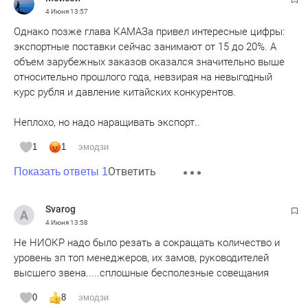
4 Июня
13:57
Однако позже глава КАМАЗа привел интересные цифры:
экспортные поставки сейчас занимают от 15 до 20%. А
объем зарубежных заказов оказался значительно выше
относительно прошлого года, невзирая на невыгодный
курс рубля и давление китайских конкурентов.
Неплохо, но надо наращивать экспорт..
1
1
эмодзи
Ответить
Показать ответы 1
Svarog
4 Июня
13:58
Не НИОКР надо было резать а сокращать количество и
уровень зп топ менеджеров, их замов, руководителей
высшего звена.....сплошные бесполезные совещания
0
8
эмодзи