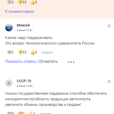
1
13
3
К комментарию
Moисeй
4 Июня
13:37
Камаз надо поддерживать
Это вопрос технологического суверенитета России.
1
13
3
эмодзи
Ответить
Показать ответы 2
СССР-76
4 Июня
13:39
только государственная поддержка способна обеспечить
конкурентноспособность продукции автогиганта,
увеличить объемы производства и продаж!
0
7
1
эмодзи