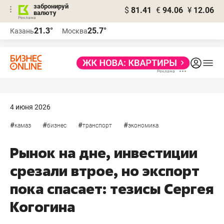
забронируй
$
81.41
€
94.06
¥
12.06
валюту
21.3°
25.7°
Казань
Москва
4 июня 2026
#
#
#
#
камаз
бизнес
транспорт
экономика
Рынок на дне, инвестиции
срезали втрое, но экспорт
пока спасает: тезисы Сергея
Когогина