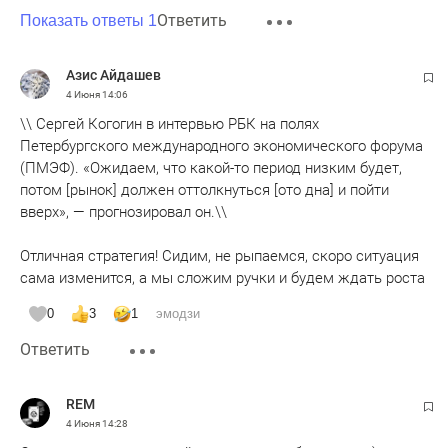
Ответить
Показать ответы 1
Азис Айдашев
4 Июня
14:06
\\ Сергей Когогин в интервью РБК на полях
Петербургского международного экономического форума
(ПМЭФ). «Ожидаем, что какой-то период низким будет,
потом [рынок] должен оттолкнуться [ото дна] и пойти
вверх», — прогнозировал он.\\
Отличная стратегия! Сидим, не рыпаемся, скоро ситуация
сама изменится, а мы сложим ручки и будем ждать роста
0
3
1
эмодзи
Ответить
REM
4 Июня
14:28