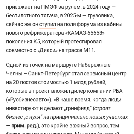
приезжает на ПМЭФ за рулем: в 2024 году —
беспилотного тягача, в 2025-м — грузовика,
сейчас же он
ступил
на поля форума из кабины
нового рефрижератора «КАМАЗ-65658»
поколения К5, который протестировал
совместно с «Дикси» на трассе М11.
Одной из точек на маршруте Набережные
Челны – Санкт-Петербург стал сервисный центр
на 20 постов стоимостью 1 млрд рублей,
которые в проект вложил дилер компании РБА
(«Русбизнесавто»). «В наше время, когда люди
инвестируют и делают „гринфилд“ (
строят
бизнес „с нуля“ на принципиально новых участках
—
прим. ред
.
), это крайне важный вопрос, тем