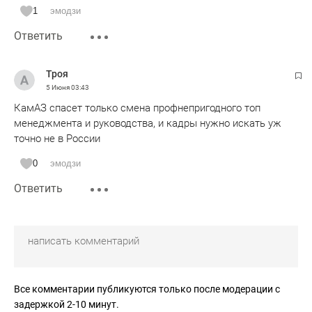
вместе с регионами и технополисами. У РТ и Казани есть
1
эмодзи
такой опыт разработки и реализации ФЦП и мы могли бы
Ответить
на следующий год представить проект ФЦП комплексного
развития РТ вместе с техно корпорациями, техно
полисами и техно центрами и университетами по всему
Троя
циклу развития 1 - 7.
5 Июня
03:43
КамАЗ спасет только смена профнепригодного топ
менеджмента и руководства, и кадры нужно искать уж
точно не в России
0
эмодзи
Ответить
Все комментарии публикуются только после модерации с
задержкой 2-10 минут.