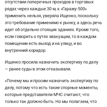
отсутствии поперечных проходов в торговых
экспертизу. Однако проверяющих это не
рядах через каждые 30 м, к «Гаражу-500»
убедило: среди претензий оставались отсутствие
применить нельзя, уверяла Ищенко, поскольку
нужной документации, проблемы с
это требование применимо к рынку, а здесь речь
огнестойкостью конструкций, системой
идет об отдельно стоящих зданиях. Кроме того,
дымоудаления и автоматическим
если говорить о путях эвакуации, то в каждом
пожаротушением, а также нарушения при
помещении есть выход и на улицу, и во
хранении товаров и приготовлении пищи.
внутренний коридор.
В итоге суд удовлетворил иск в сентябре 2025
Ищенко просила назначить экспертизу по делу
года, а затем это решение подтвердили
— ранее суды в этом отказывали.
апелляция и кассация. Зарипов за это время
успел из 28 нарушений устранить только три,
«Почему мы и просим назначить экспертизу по
указано
в решении Верховного суда РТ. А еще
делу, потому что есть такие спорные моменты,
прокуратура выявила 17
новых нарушений
.
которые представители МЧС считают, что
Зарипов подавал частную жалобу на то, что
только так должно быть. Но мы полагаем, что
судом были приняты обеспечительные меры,