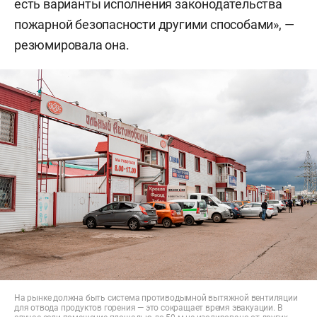
есть варианты исполнения законодательства
которые не обеспечивают баланс интересов
пожарной безопасности другими способами», —
сторон. Это решение якобы лишало его как
резюмировала она.
ответчика возможности выполнять работы на
объектах, в том числе по обеспечению мер
пожарной безопасности. Но жалоба ВС РТ была
отклонена. Рынок все это время продолжал
работать.
На рынке должна быть система противодымной вытяжной вентиляции
для отвода продуктов горения — это сокращает время эвакуации. В