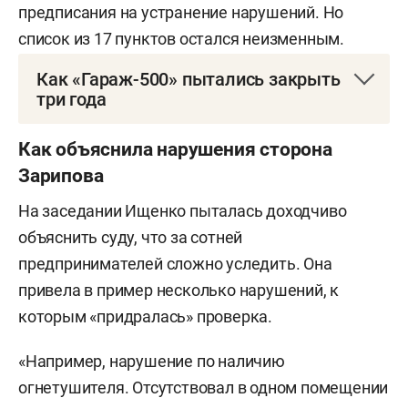
предписания на устранение нарушений. Но
список из 17 пунктов остался неизменным.
Как «Гараж-500» пытались закрыть
три года
Рынок «Гараж-500» в Набережных Челнах
Как объяснила нарушения сторона
работает с 1998 года и за это время превратился
Зарипова
из обычного авторынка в одну из крупнейших
На заседании Ищенко пыталась доходчиво
торговых площадок не только города, но и всей
объяснить суду, что за сотней
закамской зоны Татарстана. Здесь можно было
предпринимателей сложно уследить. Она
купить практически все — от детских игрушек и
привела в пример несколько нарушений, к
одежды до запчастей, аккумуляторов и других
которым «придралась» проверка.
товаров. Сам рынок расположен в
промышленной зоне «Заритал» на Трубном
«Например, нарушение по наличию
проезде и, по словам предпринимателей, долгое
огнетушителя. Отсутствовал в одном помещении
время оставался привычным и востребованным