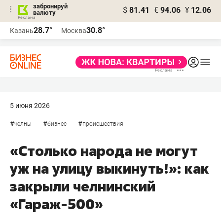
забронируй
$
81.41
€
94.06
¥
12.06
валюту
28.7°
30.8°
Казань
Москва
5 июня 2026
#
#
#
челны
бизнес
происшествия
«Столько народа не могут
уж на улицу выкинуть!»: как
закрыли челнинский
«Гараж-500»