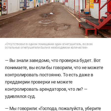
надзорных органов. Под критику попал
владелец авторынка «Заритал» (так называется
одна из частей рынка) Зарипов. К претензиям
быстро
добавилось
уголовное дело по ч. 1 ст.
238 УК РФ («Оказание услуг, не отвечающих
требованиям безопасности»), а проверки
«Отсутствовал в одном помещении один огнетушитель, во всех
остальных огнетушители были в необходимом количестве»
выявили 28 нарушений — от неправильного
хранения горючих материалов до отсутствия
— Вы знали заведомо, что проверка будет. Вот
пожарной сигнализации.
понимаете, вы если бы говорили, что не можете
контролировать постоянно. То есть даже в
После пожара 36 предпринимателей из 89
преддверии проверки не можете
обратились за помощью в получении кредита на
контролировать арендаторов, что ли? —
восстановление бизнеса. Приезжавший после
удивлялся суд.
инцидента в Челны министр экономики РТ
Мидхат Шагиахметов
обещал
погорельцам
— Мы говорили: «Господа, пожалуйста, уберите