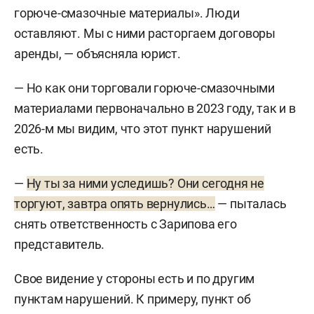
помочь льготными кредитами. На уровне города
горюче-смазочные материалы». Люди
их
освободили
от уплаты двух видов налогов. Но
оставляют. Мы с ними расторгаем договоры
не все продавцы согласились переезжать на
аренды, — объясняла юрист.
другие площадки, и торговля на территории
рынка фактически продолжалась, несмотря на
— Но как они торговали горюче-смазочными
формальное закрытие.
материалами первоначально в 2023 году, так и в
2026-м мы видим, что этот пункт нарушений
Не увидев устранения нарушений, в июле 2024
есть.
года прокуратура Челнов
обратилась
в суд с
иском к индивидуальному предпринимателю
—
Ну ты за ними уследишь? Они сегодня не
Зарипову о запрете на эксплуатацию
торгуют, завтра опять вернулись…
— пыталась
агропромпарка «Заритал», к которому и
снять ответственность с Зарипова его
относится рынок «Гараж-500». На суде
представитель.
представители собственника
утверждали
, что
Свое видение у стороны есть и по другим
нарушения устранены. Позже собственник
пунктам нарушений. К примеру, пункт об
рынка запросил независимую пожарную