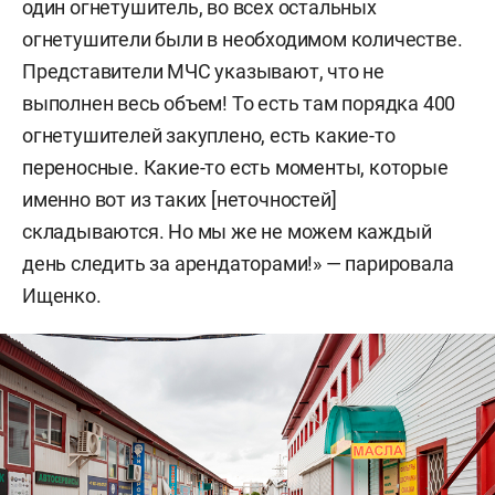
один огнетушитель, во всех остальных
местом торговли. «Куда нам уходить? У нас
огнетушители были в необходимом количестве.
центр города, место прикормленное, люди о нем
Представители МЧС указывают, что не
знают», — говорил в беседе с нашим изданием в
выполнен весь объем! То есть там порядка 400
сентябре 2024 года один из предпринимателей,
огнетушителей закуплено, есть какие-то
работающих на рынке. Бизнесмен тогда
переносные. Какие-то есть моменты, которые
комментировал попытки закрыть торговую
именно вот из таких [неточностей]
территорию.
складываются. Но мы же не можем каждый
день следить за арендаторами!» — парировала
Серьезные претензии к рынку у
Ищенко.
правоохранителей, надзорных органов и
городских властей возникли после крупного
пожара
в декабре 2023 года, когда огонь
охватил около 12 тыс. кв. м и уничтожил часть
павильонов. Власти
заявили
, что причиной ЧП
стало несоблюдение требований пожарной
безопасности и невыполнение предписаний