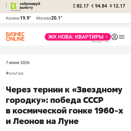
забронируй
$
82.17
€
94.84
¥
12.17
валюту
19.9°
20.1°
Казань
Москва
7 июня 2026
#
культура
Через тернии к «Звездному
городку»: победа СССР
в космической гонке 1960-х
и Леонов на Луне