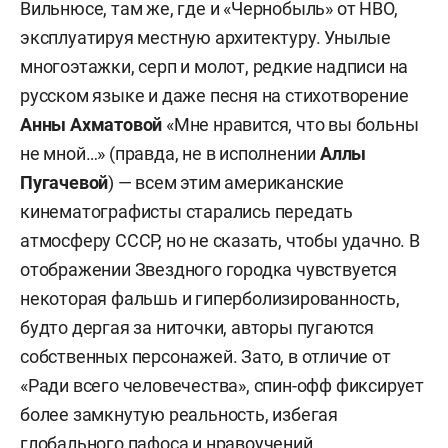
Вильнюсе, там же, где и «Чернобыль» от HBO,
эксплуатируя местную архитектуру. Унылые
многоэтажки, серп и молот, редкие надписи на
русском языке и даже песня на стихотворение
Анны Ахматовой
«Мне нравится, что вы больны
не мной…» (правда, не в исполнении
Аллы
Пугачевой
) — всем этим американские
кинематографисты старались передать
атмосферу СССР, но не сказать, чтобы удачно. В
отображении Звездного городка чувствуется
некоторая фальшь и гиперболизированность,
будто дергая за ниточки, авторы пугаются
собственных персонажей. Зато, в отличие от
«Ради всего человечества», спин-офф фиксирует
более замкнутую реальность, избегая
глобального пафоса и нравоучений.