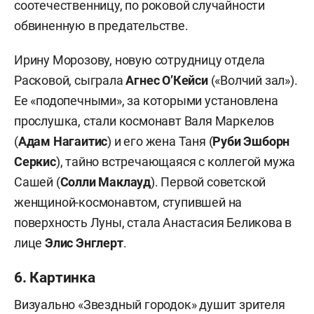
соотечественницу, по роковой случайности
обвиненную в предательстве.
Ирину Морозову, новую сотрудницу отдела
Расковой, сыграла
Агнес О’Кейси
(«Волчий зал»).
Ее «подопечными», за которыми установлена
прослушка, стали космонавт Валя Маркелов
(
Адам Нагаитис
) и его жена Таня (
Руби Эшборн
Серкис
), тайно встречающаяся с коллегой мужа
Сашей (
Солли Маклауд
). Первой советской
женщиной-космонавтом, ступившей на
поверхность Луны, стала Анастасия Беликова в
лице
Элис Энглерт
.
6. Картинка
Визуально «Звездный городок» душит зрителя