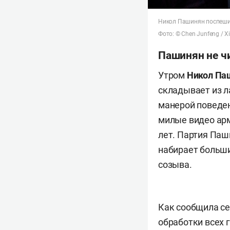
Никол Пашинян поспешил
Фото: © Chen Junfeng / X
Пашинян не чи
Утром
Никол Па
складывает из л
манерой поведен
милые видео арм
лет. Партия Паш
набирает больши
созыва.
Как сообщила се
обработки всех 