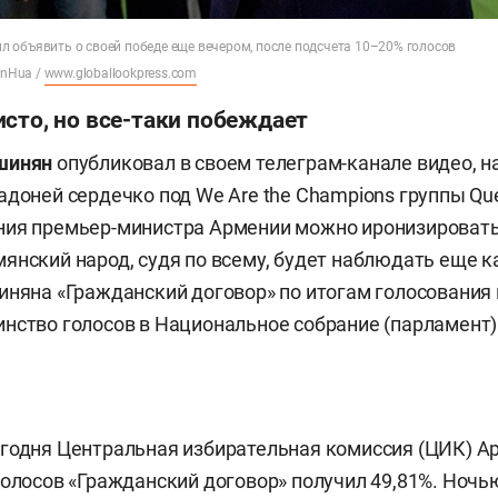
 объявить о своей победе еще вечером, после подсчета 10–20% голосов
inHua /
www.globallookpress.com
сто, но все-таки побеждает
шинян
опубликовал в своем телеграм-канале видео, н
адоней сердечко под We Are the Champions группы Qu
ия премьер-министра Армении можно иронизировать,
янский народ, судя по всему, будет наблюдать еще 
иняна «Гражданский договор» по итогам голосования 
нство голосов в Национальное собрание (парламент)
годня Центральная избирательная комиссия (ЦИК) Ар
голосов «Гражданский договор» получил 49,81%. Ночь