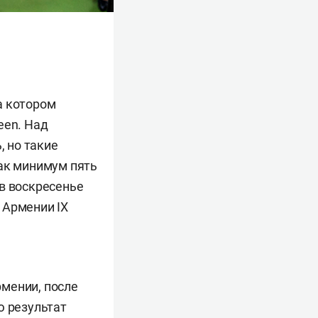
а котором
een. Над
 но такие
как минимум пять
в воскресенье
 Армении IX
мении, после
ю результат