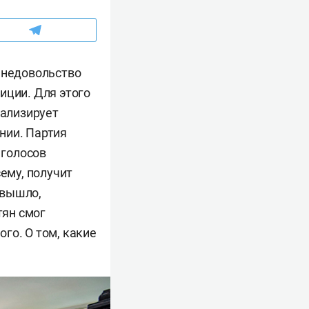
 недовольство
иции. Для этого
нализирует
нии. Партия
 голосов
ему, получит
 вышло,
тян смог
го. О том, какие