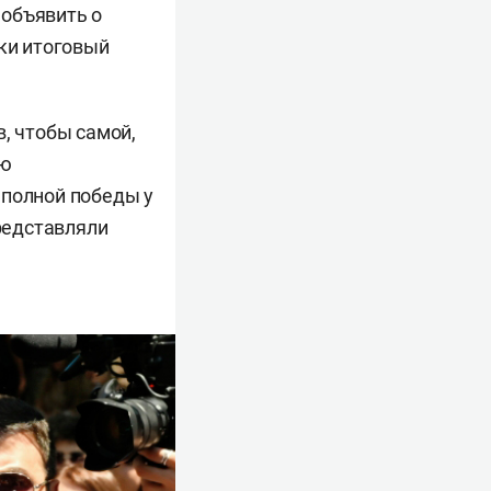
 объявить о
аки итоговый
, чтобы самой,
ую
 полной победы у
представляли