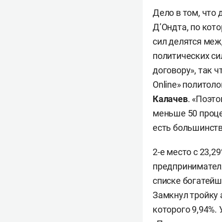
Дело в том, что
Д’Ондта, по кот
сил делятся меж
политических си
договору», так ч
Online» политол
Калачев
. «Поэт
меньше 50 проце
есть большинств
2-е место с 23,
предпринимателя
списке богатейш
Замкнул тройку
которого 9,94%.