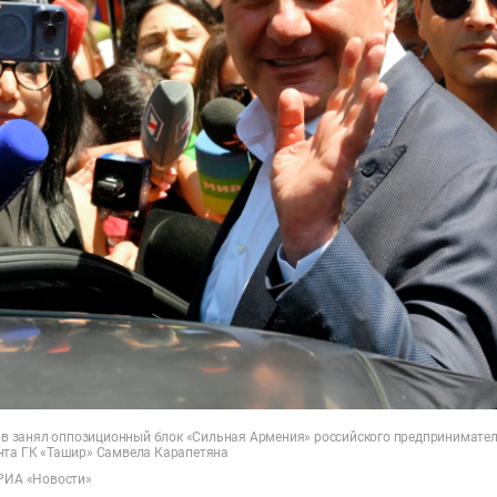
осов занял оппозиционный блок «Сильная Армения» российского предпринимате
нта ГК «Ташир» Самвела Карапетяна
 РИА «Новости»