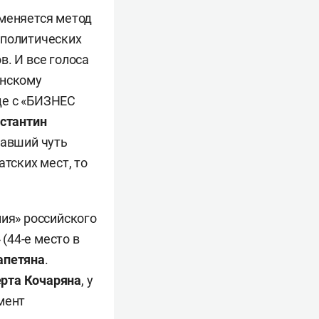
именяется метод
 политических
в. И все голоса
анскому
еде с «БИЗНЕС
стантин
равший чуть
тских мест, то
ния» российского
(44-е место в
апетяна
.
рта Кочаряна
, у
мент