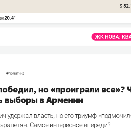
$
82.
20.4°
ва
#
политика
победил, но «проиграли все»? 
ь выборы в Армении
ич удержал власть, но его триумф «подмочил
арапетян. Самое интересное впереди?