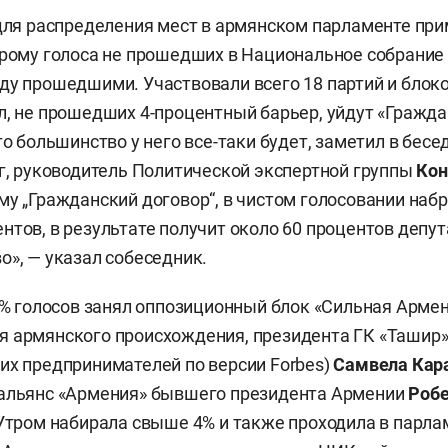
 для распределения мест в армянском парламенте пр
орому голоса не прошедших в Национальное собрание
ду прошедшими. Участвовали всего 18 партий и блоко
л, не прошедших 4-процентный барьер, уйдут «Гражд
то большинство у него все-таки будет, заметил в бес
ог, руководитель Политической экспертной группы
Кон
ому „Гражданский договор“, в чистом голосовании наб
нтов, в результате получит около 60 процентов депута
о», — указал собеседник.
29% голосов занял оппозиционный блок «Сильная Арме
 армянского происхождения, президента ГК «Ташир» 
их предпринимателей по версии Forbes)
Самвела Кар
 альянс «Армения» бывшего президента Армении
Робе
 Утром набирала свыше 4% и также проходила в парла