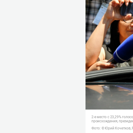
2-е место с 23,29% гол
происхождения, президе
Фото: © Юрий Кочетков,