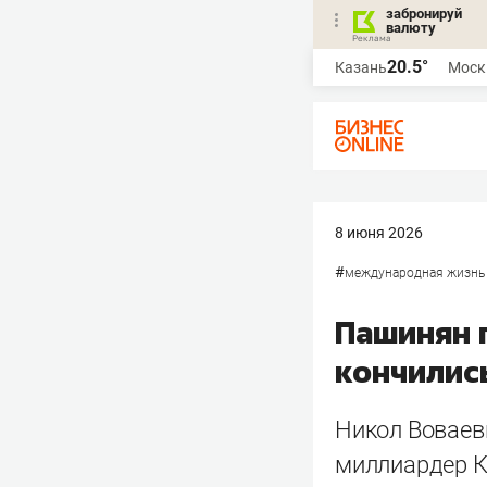
забронируй
валюту
20.5°
Казань
Моск
8 июня 2026
#
международная жизнь
Пашинян 
кончилис
Никол Воваев
миллиардер К