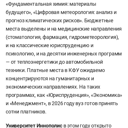
«Фундаментальная химия: материалы
направлению. База целевого набора размещена
будущего», «Цифровая метеорология: анализ и
на портале «Работа в России». Кроме того, на
прогноз климатических рисков». Бюджетные
программах магистратуры незаполненные
места выделены и на медицинские направления
места целевой квоты сразу будут переходить в
(стоматология, фармация, гидрометеорология),
основные бюджетные места — раньше такого
и на классические юриспруденцию и
механизма не существовало.
психологию, и на десятки инженерных программ
Выпускники колледжей — только по профилю.
— от теплоэнергетики до автомобильной
Поступить в вуз по внутренним вступительным
техники. Платные места в КФУ ожидаемо
испытаниям, без ЕГЭ, выпускник СПО теперь
концентрируются на гуманитарных и
сможет только на программы того же профиля,
экономических направлениях. На таких
который он осваивал в техникуме или колледже.
программах, как «Юриспруденция», «Экономика»
На смежные направления — обязательно
и «Менеджмент», в 2026 году вуз готов принять
сдавать ЕГЭ. Соответствие профилей вузы
сотни платников.
устанавливают сами.
Университет Иннополис
в этом году открыто