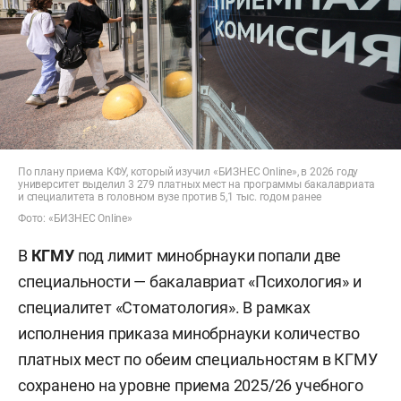
По плану приема КФУ, который изучил «БИЗНЕС Online», в 2026 году
университет выделил 3 279 платных мест на программы бакалавриата
и специалитета в головном вузе против 5,1 тыс. годом ранее
Фото: «БИЗНЕС Online»
В
КГМУ
под лимит минобрнауки попали две
специальности — бакалавриат «Психология» и
специалитет «Стоматология». В рамках
исполнения приказа минобрнауки количество
платных мест по обеим специальностям в КГМУ
сохранено на уровне приема 2025/26 учебного