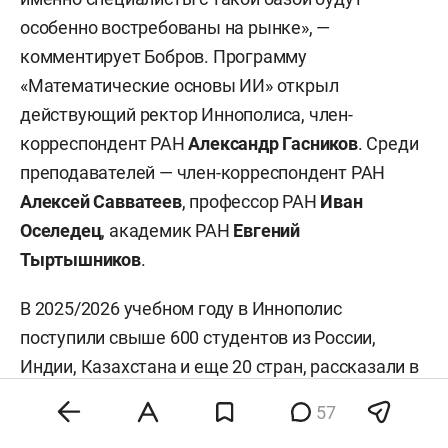
физикой. Например, на направления
особенно востребованы на рынке», —
электроэнергетики и теплоэнергетики. В Казани
комментирует Бобров. Программу
очень много тех, кто поступает на эти
«Математические основы ИИ» открыл
специальности. До этого вузы спасались
действующий ректор Иннополиса, член-
информатикой: принимали абитуриентов,
корреспондент РАН
Александр Гасников
. Среди
сдающих или физику, или информатику, или
преподавателей — член-корреспондент РАН
химию», — рассказал «БИЗНЕС Online»
Алексей Савватеев
, профессор РАН
Иван
завкафедрой реактивных двигателей и
Оселедец
, академик РАН
Евгений
энергетических установок КНИТУ-КАИ Лопатин.
Тыртышников
.
Новая отдельная квота — для вдов участников
В 2025/2026 учебном году в Иннополис
СВО.
С 2026 года на нее могут претендовать
поступили свыше 600 студентов из России,
вдовы участников специальной военной
Индии, Казахстана и еще 20 стран, рассказали в
операции и лиц, участвовавших в боевых
вузе. Конкурс — 30 человек на бюджетное
57
действиях на территории иностранных
место, на текущую кампанию вуз прогнозирует
государств и на территории РФ.