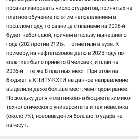
— конструкторско-технологическое обеспечение
проанализировать число студентов, принятых на
машиностроительных производств,
платное обучение по этим направлениям в
прошлом году, то разница с планами на 2026-й
— нефтегазовое дело,
будет небольшой, причем в пользу нынешнего
— психология,
года (202 против 212)», — отметили в вузе. К
примеру, на нефтегазовое дело в 2025 году по
— конфликтология,
«платке» было принято 8 человек, и план на
2026-й — те же 8 платных мест. При этом на
— экономика,
бюджет в КНИТУ-КХТИ на данное направление
выделили даже больше мест, чем годом ранее.
— менеджмент,
Поскольку доля «платников» в бюджете химико-
— управление персоналом,
технологического университета и так невелика
(около 7%), нововведения большого удара не
— государственное и муниципальное
нанесут.
управление,