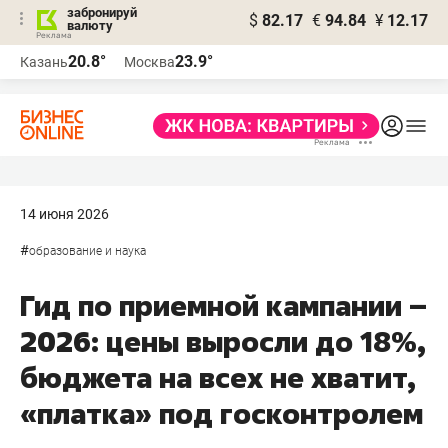
забронируй
$
82.17
€
94.84
¥
12.17
валюту
20.8°
23.9°
Казань
Москва
14 июня 2026
#
образование и наука
Гид по приемной кампании –
2026: цены выросли до 18%,
бюджета на всех не хватит,
«платка» под госконтролем