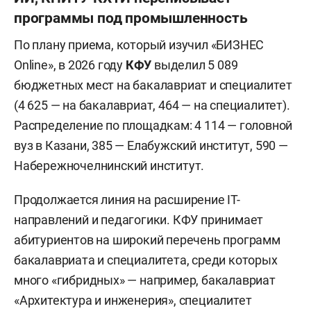
поступление можно будет любым способом,
программы под промышленность
независимо от способа подачи заявления», —
По плану приема, который изучил «БИЗНЕС
пояснили в
КНИТУ-КХТИ
. Любопытно, что в
Online», в 2026 году
КФУ
выделил 5 089
ТИСБИ еще в прошлом году более 80%
бюджетных мест на бакалавриат и специалитет
заявлений пришло именно через «Госуслуги», так
(4 625 — на бакалавриат, 464 — на специалитет).
что сервис уже стал для абитуриентов
Распределение по площадкам: 4 114 — головной
основным.
вуз в Казани, 385 — Елабужский институт, 590 —
Целевая квота превратилась в адресный
Набережночелнинский институт.
список.
С 2026 года она устанавливается не в
Продолжается линия на расширение IT-
процентах от общего числа мест, а с указанием
направлений и педагогики. КФУ принимает
конкретного количества мест, заказчиков
абитуриентов на широкий перечень программ
целевого обучения, вузов, форм обучения и
бакалавриата и специалитета, среди которых
образовательных программ. По сути, каждое
много «гибридных» — например, бакалавриат
целевое место теперь закреплено за
«Архитектура и инженерия», специалитет
конкретным предприятием по конкретному