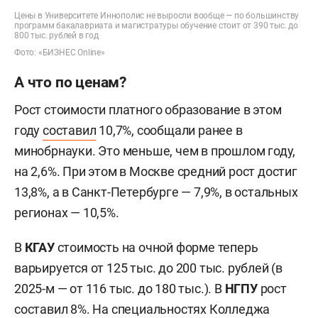
Цены в Университете Иннополис не выросли вообще — по большинству
программ бакалавриата и магистратуры обучение стоит от 390 тыс. до
800 тыс. рублей в год
Фото: «БИЗНЕС Online»
А что по ценам?
Рост стоимости платного образование в этом
году
составил
10,7%, сообщали ранее в
минобрнауки. Это меньше, чем в прошлом году,
на 2,6%. При этом в Москве средний рост достиг
13,8%, а в Санкт-Петербурге — 7,9%, в остальных
регионах — 10,5%.
В
КГАУ
стоимость на очной форме теперь
варьируется от 125 тыс. до 200 тыс. рублей (в
2025-м — от 116 тыс. до 180 тыс.). В
НГПУ
рост
составил 8%. На специальностях Колледжа