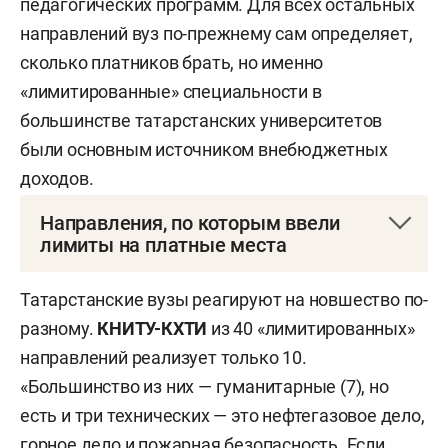
педагогических программ. Для всех остальных
направлений вуз по-прежнему сам определяет,
сколько платников брать, но именно
«лимитированные» специальности в
большинстве татарстанских университетов
были основным источником внебюджетных
доходов.
Направления, по которым ввели
лимиты на платные места
Из направлений бакалавриата в перечень
Татарстанские вузы реагируют на новшество по-
вошли
следующие:
разному.
КНИТУ-КХТИ
из 40 «лимитированных»
направлений реализует только 10.
— архитектура,
«Большинство из них — гуманитарные (7), но
— дизайн архитектурной среды,
есть и три технических — это нефтегазовое дело,
горное дело и пожарная безопасность. Если