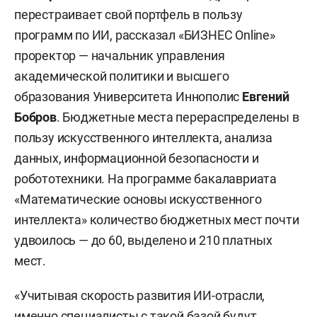
Минимальные баллы ЕГЭ выросли.
перестраивает свой портфель в пользу
Минобрнауки повысило проходной порог по 6
программ по ИИ, рассказал «БИЗНЕС Online»
предметам: по химии и биологии — с 39 до 40
проректор — начальник управления
баллов, по физике — с 39 до 41 балла, по
академической политики и высшего
информатике — с 44 до 46 баллов, по истории — с
образования Университета Иннополис
Евгений
36 до 40, по иностранному языку — с 30 до 40.
Бобров
. Бюджетные места перераспределены в
«Из-за повышения минимальных баллов ЕГЭ со
пользу искусственного интеллекта, анализа
стороны минобрнауки отсеется часть
данных, информационной безопасности и
абитуриентов с низкими результатами, поэтому
робототехники. На программе бакалавриата
борьба за бюджет станет более качественной»,
«Математические основы искусственного
— отмечают в
КГАУ
.
интеллекта» количество бюджетных мест почти
удвоилось — до 60, выделено и 210 платных
Перенастройка коснется и обязательного
мест.
набора ЕГЭ для технических специальностей.
«Теперь на некоторые инженерные
«Учитывая скорость развития ИИ-отрасли,
специальности можно поступить только с
именно специалисты с такой базой будут