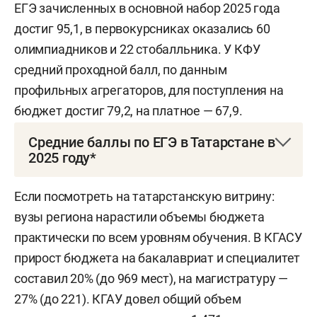
ЕГЭ зачисленных в основной набор 2025 года
достиг 95,1, в первокурсниках оказались 60
олимпиадников и 22 стобалльника. У КФУ
средний проходной балл, по данным
профильных агрегаторов, для поступления на
бюджет достиг 79,2, на платное — 67,9.
Средние баллы по ЕГЭ в Татарстане в
2025 году*
Русский язык — РТ: 65,09; РФ: 60,7.
Если посмотреть на татарстанскую витрину:
вузы региона нарастили объемы бюджета
Математика профильная — РТ: 69,54; РФ: 62,0.
практически по всем уровням обучения. В КГАСУ
Физика — РТ: 64,09; РФ: 61,7.
прирост бюджета на бакалавриат и специалитет
составил 20% (до 969 мест), на магистратуру —
Химия — РТ: 68,52; РФ: 58,1.
27% (до 221). КГАУ довел общий объем