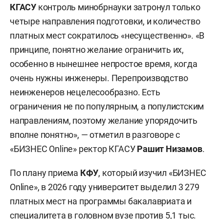
КГАСУ
контроль минобрнауки затронул только
Из направлений специалитета:
четыре направления подготовки, и количество
платных мест сократилось «несущественно». «В
— пожарная безопасность,
принципе, понятно желание ограничить их,
— горное дело,
особенно в нынешнее непростое время, когда
очень нужны инженеры. Перепроизводство
— нефтегазовые техника и технологии,
неинженеров нецелесообразно. Есть
ограничения не по популярным, а популистским
— стоматология,
направлениям, поэтому желание упорядочить
вполне понятно», — отметил в разговоре с
— психология служебной деятельности,
«БИЗНЕС Online» ректор КГАСУ
Рашит Низамов
.
— экономическая безопасность,
По плану приема
КФУ
, который изучил «БИЗНЕС
— таможенное дело,
Online», в 2026 году университет выделил 3 279
платных мест на программы бакалавриата и
— правовое обеспечение национальной
специалитета в головном вузе против 5,1 тыс.