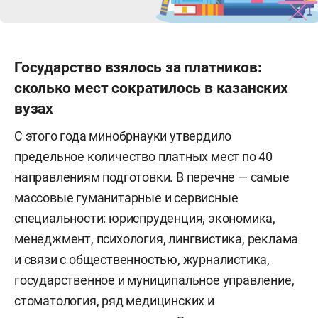
Литература — РТ: 73,69; РФ: 61,9.
Математика базовая — РТ: 4,27; РФ: 4,0.
Государство взялось за платников:
сколько мест сократилось в казанских
Информатика (КЕГЭ) — РТ: 62,79; РФ: 55,9.
вузах
*по данным минобрнауки РТ.
С этого года минобрнауки утвердило
предельное количество платных мест по 40
направлениям подготовки. В перечне — самые
массовые гуманитарные и сервисные
специальности: юриспруденция, экономика,
менеджмент, психология, лингвистика, реклама
и связи с общественностью, журналистика,
государственное и муниципальное управление,
стоматология, ряд медицинских и