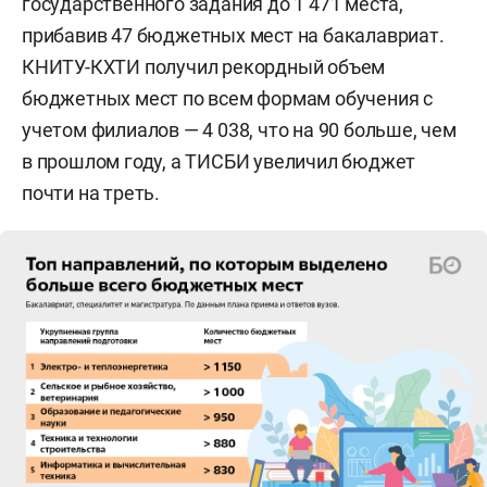
государственного задания до 1 471 места,
Биология — РТ: 61,22; РФ: 54,5.
прибавив 47 бюджетных мест на бакалавриат.
История — РТ: 60,88; РФ: 55,8.
КНИТУ-КХТИ получил рекордный объем
бюджетных мест по всем формам обучения с
География — РТ: 59,67; РФ: 54,8.
учетом филиалов — 4 038, что на 90 больше, чем
в прошлом году, а ТИСБИ увеличил бюджет
Английский язык — РТ: 70,78; РФ: 64,1.
почти на треть.
Немецкий язык — РТ: 64,38 (данные по РФ
отсутствуют).
Французский язык — РТ: 79,00 (данные по РФ
отсутствуют).
Обществознание — РТ: 57,54; РФ: 53,6.
Китайский язык — РТ: 76,40 (данные по РФ
отсутствуют).