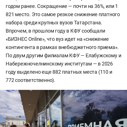
безопасности,
годом ранее. Сокращение — почти на 36%, или 1
821 место. Это самое резкое снижение платного
— правоохранительная деятельность,
набора среди крупных вузов Татарстана.
— судебная экспертиза,
Впрочем, в прошлом году в КФУ сообщали
«БИЗНЕС Online», что вуз идет на «снижение
— судебная и прокурорская деятельность,
контингента в рамках внебюджетного приема».
По двум другим филиалам КФУ — Елабужскому и
— перевод и переводоведение.
Набережночелнинскому институтам — в 2026
году выделено еще 882 платных места (110 и
772 соответственно).