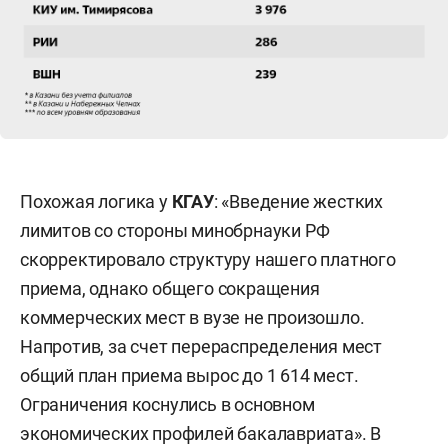
— журналистика,
— издательское дело,
— телевидение,
— медиакоммуникации,
Похожая логика у
КГАУ
: «Введение жестких
лимитов со стороны минобрнауки РФ
— сервис,
скорректировало структуру нашего платного
— филология,
приема, однако общего сокращения
коммерческих мест в вузе не произошло.
— лингвистика,
Напротив, за счет перераспределения мест
общий план приема вырос до 1 614 мест.
— фундаментальная и прикладная лингвистика,
Ограничения коснулись в основном
— прикладная этика.
экономических профилей бакалавриата». В